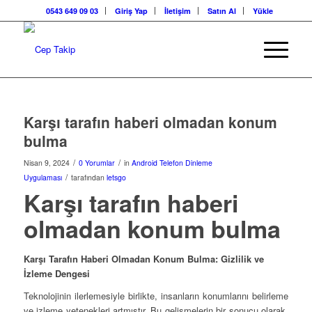
0543 649 09 03
Giriş Yap
İletişim
Satın Al
Yükle
Karşı tarafın haberi olmadan konum
bulma
/
/
Nisan 9, 2024
0 Yorumlar
in
Android Telefon Dinleme
/
Uygulaması
tarafından
letsgo
Karşı tarafın haberi
olmadan konum bulma
Karşı Tarafın Haberi Olmadan Konum Bulma: Gizlilik ve
İzleme Dengesi
Teknolojinin ilerlemesiyle birlikte, insanların konumlarını belirleme
ve izleme yetenekleri artmıştır. Bu gelişmelerin bir sonucu olarak,