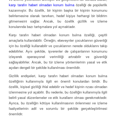
karşı tarafın haberi olmadan konum bulma
özelliği de popülerlik
kazanmıştır. Bu özellik, bir kişinin başka bir kişinin konumunu
belirlemesine olanak tanırken, hedef kişiye herhangi bir bildirim
gitmemesini sağlar. Ancak, bu özellik gizlilik ve izleme
konularında bazı tartışmalara yol açmaktadır.
Karşı tarafın haberi olmadan konum bulma özelliği, çeşitli
amaçlarla kullanılabilir. Örneğin, ebeveynler çocuklarının güvenliği
için bu özelliği kullanabilir ve çocuklarının nerede olduklarını takip
edebilirler. Aynı şekilde, işverenler de çalışanlarının konumunu
izleyerek operasyonel verimliliği artırabilir ve güvenliği
sağlayabilirler. Ancak, bu tür izleme yöntemlerinin yasal ve etik
açıdan dengeli bir şekilde kullanılması önemlidir.
Gizlilik endişeleri, karşı tarafın haberi olmadan konum bulma
özelliğinin kullanımıyla ilgili en önemli konulardan biridir. Bu
özellik, kişisel gizliliği ihlal edebilir ve hedef kişinin rızası olmadan
izlenmesine yol açabilir. Bu nedenle, bu özelliğin kullanımıyla ilgili
belirli yasal düzenlemeler ve etik kuralların olması gerekmektedir.
Ayrıca, bu özelliğin kötüye kullanılmasının önlenmesi ve izleme
faaliyetlerinin adil ve sorumlu bir şekilde gerçekleştirilmesi
önemlidir.