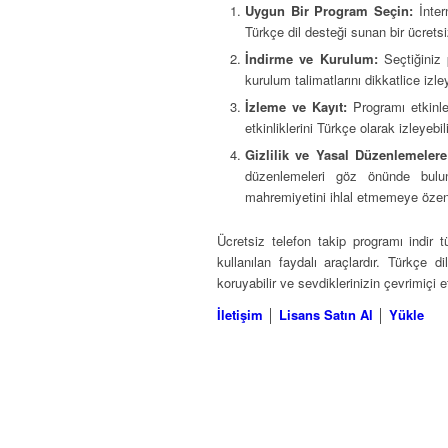
Uygun Bir Program Seçin:
İnter
Türkçe dil desteği sunan bir ücretsi
İndirme ve Kurulum:
Seçtiğiniz 
kurulum talimatlarını dikkatlice izl
İzleme ve Kayıt:
Programı etkinleş
etkinliklerini Türkçe olarak izleyebil
Gizlilik ve Yasal Düzenlemeler
düzenlemeleri göz önünde bulun
mahremiyetini ihlal etmemeye özen
Ücretsiz telefon takip programı indir t
kullanılan faydalı araçlardır. Türkçe d
koruyabilir ve sevdiklerinizin çevrimiçi etk
İletişim
│
Lisans Satın Al
│
Yükle