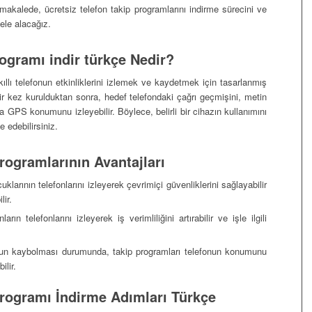
kalede, ücretsiz telefon takip programlarını indirme sürecini ve
 ele alacağız.
rogramı indir türkçe Nedir?
akıllı telefonun etkinliklerini izlemek ve kaydetmek için tasarlanmış
bir kez kurulduktan sonra, hedef telefondaki çağrı geçmişini, metin
tta GPS konumunu izleyebilir. Böylece, belirli bir cihazın kullanımını
 edebilirsiniz.
rogramlarının Avantajları
larının telefonlarını izleyerek çevrimiçi güvenliklerini sağlayabilir
lir.
arın telefonlarını izleyerek iş verimliliğini artırabilir ve işle ilgili
nun kaybolması durumunda, takip programları telefonun konumunu
ilir.
Programı İndirme Adımları Türkçe