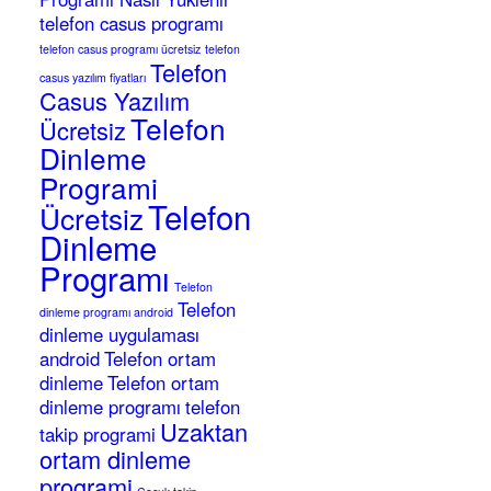
telefon casus programı
telefon casus programı ücretsiz
telefon
Telefon
casus yazılım fiyatları
Casus Yazılım
Telefon
Ücretsiz
Dinleme
Programi
Telefon
Ücretsiz
Dinleme
Programı
Telefon
Telefon
dinleme programı android
dinleme uygulaması
android
Telefon ortam
dinleme
Telefon ortam
dinleme programı
telefon
Uzaktan
takip programi
ortam dinleme
programi