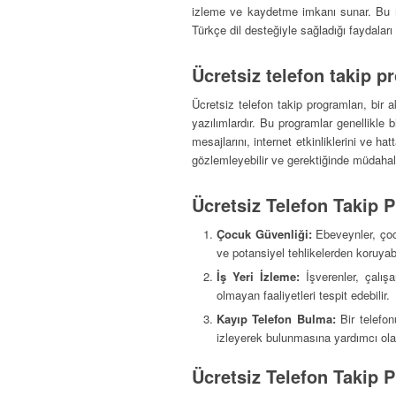
izleme ve kaydetme imkanı sunar. Bu ma
Türkçe dil desteğiyle sağladığı faydaları
Ücretsiz telefon takip p
Ücretsiz telefon takip programları, bir 
yazılımlardır. Bu programlar genellikle 
mesajlarını, internet etkinliklerini ve ha
gözlemleyebilir ve gerektiğinde müdahale
Ücretsiz Telefon Takip P
Çocuk Güvenliği:
Ebeveynler, çocuk
ve potansiyel tehlikelerden koruyabi
İş Yeri İzleme:
İşverenler, çalışanl
olmayan faaliyetleri tespit edebilir.
Kayıp Telefon Bulma:
Bir telefo
izleyerek bulunmasına yardımcı olab
Ücretsiz Telefon Takip 