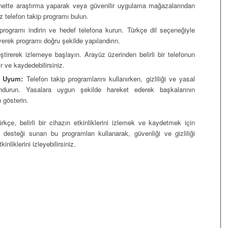
nette araştırma yaparak veya güvenilir uygulama mağazalarından
z telefon takip programı bulun.
programı indirin ve hedef telefona kurun. Türkçe dil seçeneğiyle
eyerek programı doğru şekilde yapılandırın.
tirerek izlemeye başlayın. Arayüz üzerinden belirli bir telefonun
ir ve kaydedebilirsiniz.
e Uyum:
Telefon takip programlarını kullanırken, gizliliği ve yasal
durun. Yasalara uygun şekilde hareket ederek başkalarının
 gösterin.
ürkçe, belirli bir cihazın etkinliklerini izlemek ve kaydetmek için
il desteği sunan bu programları kullanarak, güvenliği ve gizliliği
inliklerini izleyebilirsiniz.