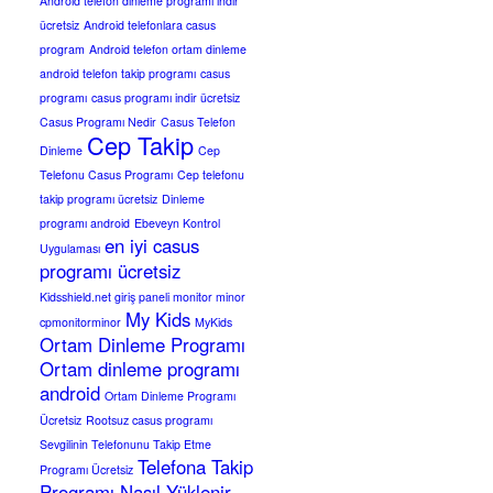
Android telefon dinleme programı indir
ücretsiz
Android telefonlara casus
program
Android telefon ortam dinleme
android telefon takip programı
casus
programı
casus programı indir ücretsiz
Casus Programı Nedir
Casus Telefon
Cep Takip
Dinleme
Cep
Telefonu Casus Programı
Cep telefonu
takip programı ücretsiz
Dinleme
programı android
Ebeveyn Kontrol
en iyi casus
Uygulaması
programı ücretsiz
Kidsshield.net giriş paneli monitor minor
My Kids
cpmonitorminor
MyKids
Ortam Dinleme Programı
Ortam dinleme programı
android
Ortam Dinleme Programı
Ücretsiz
Rootsuz casus programı
Sevgilinin Telefonunu Takip Etme
Telefona Takip
Programı Ücretsiz
Programı Nasıl Yüklenir