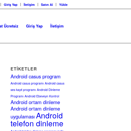
Giriş Yap
İletişim
Satın Al
Yükle
at Ücretsiz
Giriş Yap
İletişim
ETIKETLER
Android casus program
Android casus programı
Android casus
ses kayıt programı
Android Dinleme
Programı
Android Ebeveyn Kontrol
Android ortam dinleme
Android ortam dinleme
Android
uygulaması
telefon dinleme