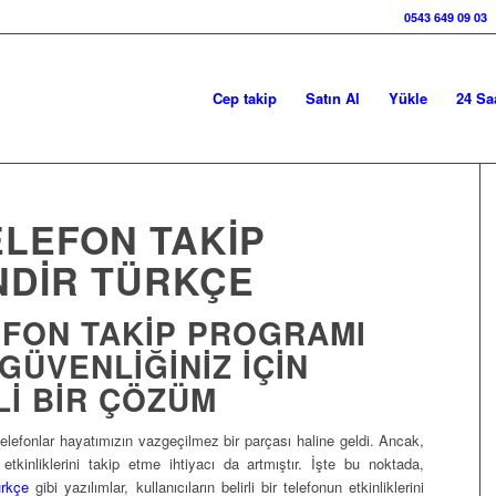
0543 649 09 03
Cep takip
Satın Al
Yükle
24 Sa
ELEFON TAKIP
NDIR TÜRKÇE
EFON TAKIP PROGRAMI
GÜVENLIĞINIZ İÇIN
LI BIR ÇÖZÜM
ı telefonlar hayatımızın vazgeçilmez bir parçası haline geldi. Ancak,
etkinliklerini takip etme ihtiyacı da artmıştır. İşte bu noktada,
ürkçe
gibi yazılımlar, kullanıcıların belirli bir telefonun etkinliklerini