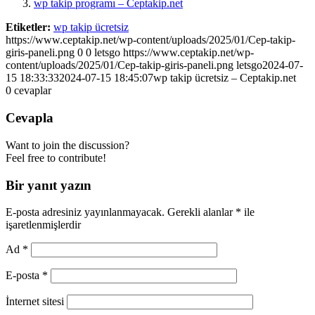
wp takip programı – Ceptakip.net
Etiketler:
wp takip ücretsiz
https://www.ceptakip.net/wp-content/uploads/2025/01/Cep-takip-
giris-paneli.png
0
0
letsgo
https://www.ceptakip.net/wp-
content/uploads/2025/01/Cep-takip-giris-paneli.png
letsgo
2024-07-
15 18:33:33
2024-07-15 18:45:07
wp takip ücretsiz – Ceptakip.net
0
cevaplar
Cevapla
Want to join the discussion?
Feel free to contribute!
Bir yanıt yazın
E-posta adresiniz yayınlanmayacak.
Gerekli alanlar
*
ile
işaretlenmişlerdir
Ad
*
E-posta
*
İnternet sitesi