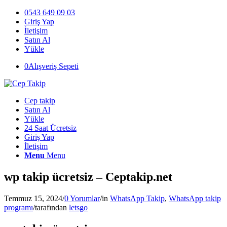
0543 649 09 03
Giriş Yap
İletişim
Satın Al
Yükle
0
Alışveriş Sepeti
Cep takip
Satın Al
Yükle
24 Saat Ücretsiz
Giriş Yap
İletişim
Menu
Menu
wp takip ücretsiz – Ceptakip.net
Temmuz 15, 2024
/
0 Yorumlar
/
in
WhatsApp Takip
,
WhatsApp takip
programı
/
tarafından
letsgo