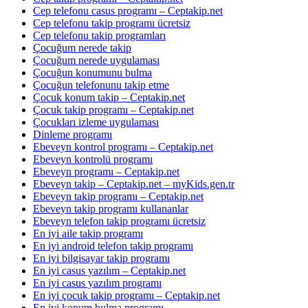
Cep telefonu casus programı – Ceptakip.net
Cep telefonu takip programı ücretsiz
Cep telefonu takip programları
Çocuğum nerede takip
Çocuğum nerede uygulaması
Çocuğun konumunu bulma
Çocuğun telefonunu takip etme
Çocuk konum takip – Ceptakip.net
Çocuk takip programı – Ceptakip.net
Çocukları izleme uygulaması
Dinleme programı
Ebeveyn kontrol programı – Ceptakip.net
Ebeveyn kontrolü programı
Ebeveyn programı – Ceptakip.net
Ebeveyn takip – Ceptakip.net – myKids.gen.tr
Ebeveyn takip programı – Ceptakip.net
Ebeveyn takip programı kullananlar
Ebeveyn telefon takip programı ücretsiz
En iyi aile takip programı
En iyi android telefon takip programı
En iyi bilgisayar takip programı
En iyi casus yazılım – Ceptakip.net
En iyi casus yazılım programı
En iyi çocuk takip programı – Ceptakip.net
En iyi konum bulma programı