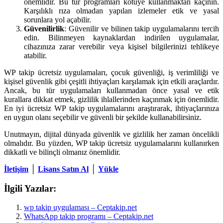
önemlidir. Bu tür programları kötüye kullanmaktan kaçının.
Karşılıklı rıza olmadan yapılan izlemeler etik ve yasal
sorunlara yol açabilir.
Güvenilirlik
: Güvenilir ve bilinen takip uygulamalarını tercih
edin. Bilinmeyen kaynaklardan indirilen uygulamalar,
cihazınıza zarar verebilir veya kişisel bilgilerinizi tehlikeye
atabilir.
WP takip ücretsiz uygulamaları, çocuk güvenliği, iş verimliliği ve
kişisel güvenlik gibi çeşitli ihtiyaçları karşılamak için etkili araçlardır.
Ancak, bu tür uygulamaları kullanmadan önce yasal ve etik
kurallara dikkat etmek, gizlilik ihlallerinden kaçınmak için önemlidir.
En iyi ücretsiz WP takip uygulamalarını araştırarak, ihtiyaçlarınıza
en uygun olanı seçebilir ve güvenli bir şekilde kullanabilirsiniz.
Unutmayın, dijital dünyada güvenlik ve gizlilik her zaman öncelikli
olmalıdır. Bu yüzden, WP takip ücretsiz uygulamalarını kullanırken
dikkatli ve bilinçli olmanız önemlidir.
İletişim
│
Lisans Satın Al
│
Yükle
İlgili Yazılar:
wp takip uygulaması – Ceptakip.net
WhatsApp takip programı – Ceptakip.net