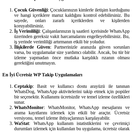
Çocuk Güvenliği
: Çocuklarınızın kimlerle iletişim kurduğunu
ve hangi içeriklere maruz kaldığını kontrol edebilirsiniz. Bu
sayede, onları zararlı içeriklerden ve kişilerden
koruyabilirsiniz.
İş Verimliliği
: Çalışanlarınızın iş saatleri içerisinde WhatsApp
üzerinden gereksiz vakit harcamalarını engelleyebilirsiniz. Bu,
iş yerinde verimliliği artırmanın etkili bir yoludur.
İlişkilerde Güven
: Partnerinizle aranızda güven sorunları
varsa, bu uygulamalar size yardımcı olabilir. Ancak, bu tür bir
izleme yapmadan önce mutlaka karşılıklı rızanın olması
gerektiğini unutmayın.
En İyi Ücretsiz WP Takip Uygulamaları
Ceptakip
: Basit ve kullanıcı dostu arayüzü ile tanınan
WhatsDog, WhatsApp aktivitelerini takip etmek için popüler
bir seçenektir. Kullanımı ücretsizdir ve temel izleme özellikleri
sunar.
WhatsMonitor
: WhatsMonitor, WhatsApp mesajlarını ve
arama kayıtlarını izlemek için etkili bir araçtır. Ücretsiz
versiyonu, temel izleme ihtiyaçlarınızı karşılayabilir.
WaStat
: WhatsApp kullanım istatistiklerini ve çevrimiçi
durumları izlemek için kullanılan bu uygulama, ücretsiz olarak