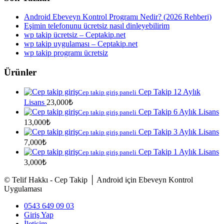
Android Ebeveyn Kontrol Programı Nedir? (2026 Rehberi)
Eşimin telefonunu ücretsiz nasıl dinleyebilirim
wp takip ücretsiz – Ceptakip.net
wp takip uygulaması – Ceptakip.net
wp takip programı ücretsiz
Ürünler
Cep Takip 12 Aylık
Cep takip giriş paneli
Lisans
23,000
₺
Cep Takip 6 Aylık Lisans
Cep takip giriş paneli
13,000
₺
Cep Takip 3 Aylık Lisans
Cep takip giriş paneli
7,000
₺
Cep Takip 1 Aylık Lisans
Cep takip giriş paneli
3,000
₺
© Telif Hakkı - Cep Takip │ Android için Ebeveyn Kontrol
Uygulaması
0543 649 09 03
Giriş Yap
İletişim