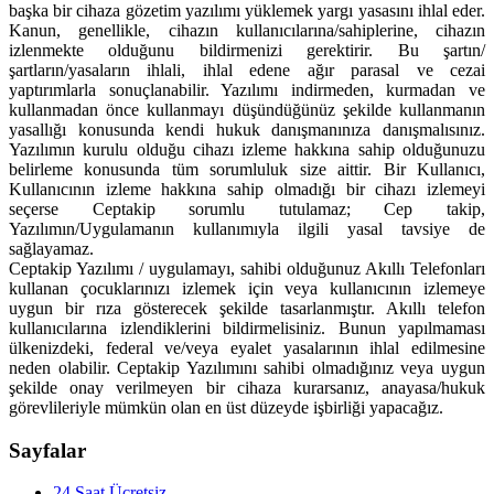
başka bir cihaza gözetim yazılımı yüklemek yargı yasasını ihlal eder.
Kanun, genellikle, cihazın kullanıcılarına/sahiplerine, cihazın
izlenmekte olduğunu bildirmenizi gerektirir. Bu şartın/
şartların/yasaların ihlali, ihlal edene ağır parasal ve cezai
yaptırımlarla sonuçlanabilir. Yazılımı indirmeden, kurmadan ve
kullanmadan önce kullanmayı düşündüğünüz şekilde kullanmanın
yasallığı konusunda kendi hukuk danışmanınıza danışmalısınız.
Yazılımın kurulu olduğu cihazı izleme hakkına sahip olduğunuzu
belirleme konusunda tüm sorumluluk size aittir. Bir Kullanıcı,
Kullanıcının izleme hakkına sahip olmadığı bir cihazı izlemeyi
seçerse Ceptakip sorumlu tutulamaz; Cep takip,
Yazılımın/Uygulamanın kullanımıyla ilgili yasal tavsiye de
sağlayamaz.
Ceptakip Yazılımı / uygulamayı, sahibi olduğunuz Akıllı Telefonları
kullanan çocuklarınızı izlemek için veya kullanıcının izlemeye
uygun bir rıza gösterecek şekilde tasarlanmıştır. Akıllı telefon
kullanıcılarına izlendiklerini bildirmelisiniz. Bunun yapılmaması
ülkenizdeki, federal ve/veya eyalet yasalarının ihlal edilmesine
neden olabilir. Ceptakip Yazılımını sahibi olmadığınız veya uygun
şekilde onay verilmeyen bir cihaza kurarsanız, anayasa/hukuk
görevlileriyle mümkün olan en üst düzeyde işbirliği yapacağız.
Sayfalar
24 Saat Ücretsiz