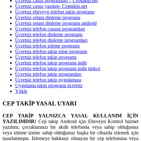
Ücretsiz casus programları – Ceptakip.net
Ücretsiz casus yazılım- Ceptakip.net
Ücretsiz ebeveyn telefon takip programı
Ücretsiz ortam dinleme programı
Ücretsiz ortam dinleme programı android
Ücretsiz telefon casusu programları
Ücretsiz telefon dinleme programı
Ücretsiz telefon dinleme programları
Ücretsiz telefon izleme programı
Ücretsiz telefon takip etme programı
Ücretsiz telefon takip programı
Ücretsiz telefon takip programı indir
Ücretsiz telefon takip programı indir türkçe
Ücretsiz telefon takip programları
Ücretsiz telefon takip uygulaması
Uygulama takip programı ücretsiz
Yükle
CEP TAKİP YASAL UYARI
CEP TAKİP YALNIZCA YASAL KULLANIM İÇİN
YAZILIMDIR!
Cep takip Android için Ebeveyn Kontrol hizmet
yazılımı, çocuklarınızı bir akıllı telefonda veya sahip olduğunuz
veya izleme iznine sahip olduğunuz başka bir cihazda izlemek için
tasarlanmıştır. İzlemeye hakkınız olmayan bir cep telefonuna veya