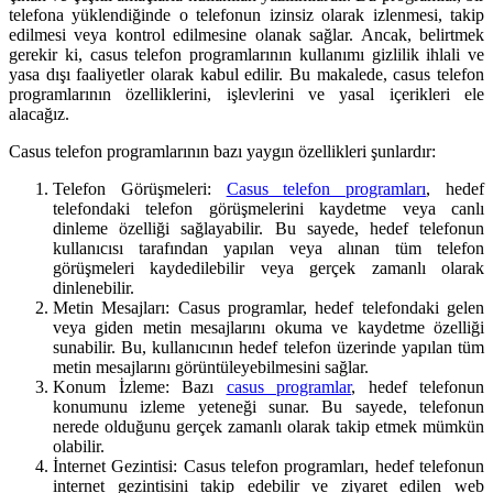
telefona yüklendiğinde o telefonun izinsiz olarak izlenmesi, takip
edilmesi veya kontrol edilmesine olanak sağlar. Ancak, belirtmek
gerekir ki, casus telefon programlarının kullanımı gizlilik ihlali ve
yasa dışı faaliyetler olarak kabul edilir. Bu makalede, casus telefon
programlarının özelliklerini, işlevlerini ve yasal içerikleri ele
alacağız.
Casus telefon programlarının bazı yaygın özellikleri şunlardır:
Telefon Görüşmeleri:
Casus telefon programları
, hedef
telefondaki telefon görüşmelerini kaydetme veya canlı
dinleme özelliği sağlayabilir. Bu sayede, hedef telefonun
kullanıcısı tarafından yapılan veya alınan tüm telefon
görüşmeleri kaydedilebilir veya gerçek zamanlı olarak
dinlenebilir.
Metin Mesajları: Casus programlar, hedef telefondaki gelen
veya giden metin mesajlarını okuma ve kaydetme özelliği
sunabilir. Bu, kullanıcının hedef telefon üzerinde yapılan tüm
metin mesajlarını görüntüleyebilmesini sağlar.
Konum İzleme: Bazı
casus programlar
, hedef telefonun
konumunu izleme yeteneği sunar. Bu sayede, telefonun
nerede olduğunu gerçek zamanlı olarak takip etmek mümkün
olabilir.
İnternet Gezintisi: Casus telefon programları, hedef telefonun
internet gezintisini takip edebilir ve ziyaret edilen web