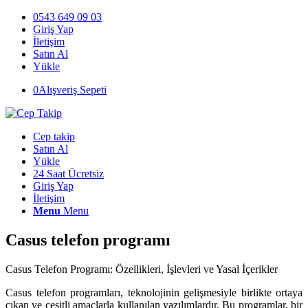
0543 649 09 03
Giriş Yap
İletişim
Satın Al
Yükle
0
Alışveriş Sepeti
Cep takip
Satın Al
Yükle
24 Saat Ücretsiz
Giriş Yap
İletişim
Menu
Menu
Casus telefon programı
Casus Telefon Programı: Özellikleri, İşlevleri ve Yasal İçerikler
Casus telefon programları, teknolojinin gelişmesiyle birlikte ortaya
çıkan ve çeşitli amaçlarla kullanılan yazılımlardır. Bu programlar, bir