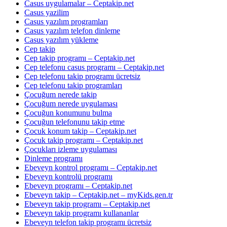
Casus uygulamalar – Ceptakip.net
Casus yazilim
Casus yazılım programları
Casus yazılım telefon dinleme
Casus yazılım yükleme
Cep takip
Cep takip programı – Ceptakip.net
Cep telefonu casus programı – Ceptakip.net
Cep telefonu takip programı ücretsiz
Cep telefonu takip programları
Çocuğum nerede takip
Çocuğum nerede uygulaması
Çocuğun konumunu bulma
Çocuğun telefonunu takip etme
Çocuk konum takip – Ceptakip.net
Çocuk takip programı – Ceptakip.net
Çocukları izleme uygulaması
Dinleme programı
Ebeveyn kontrol programı – Ceptakip.net
Ebeveyn kontrolü programı
Ebeveyn programı – Ceptakip.net
Ebeveyn takip – Ceptakip.net – myKids.gen.tr
Ebeveyn takip programı – Ceptakip.net
Ebeveyn takip programı kullananlar
Ebeveyn telefon takip programı ücretsiz