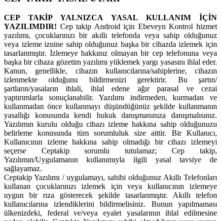
CEP TAKİP YALNIZCA YASAL KULLANIM İÇİN
YAZILIMDIR!
Cep takip Android için Ebeveyn Kontrol hizmet
yazılımı, çocuklarınızı bir akıllı telefonda veya sahip olduğunuz
veya izleme iznine sahip olduğunuz başka bir cihazda izlemek için
tasarlanmıştır. İzlemeye hakkınız olmayan bir cep telefonuna veya
başka bir cihaza gözetim yazılımı yüklemek yargı yasasını ihlal eder.
Kanun, genellikle, cihazın kullanıcılarına/sahiplerine, cihazın
izlenmekte olduğunu bildirmenizi gerektirir. Bu şartın/
şartların/yasaların ihlali, ihlal edene ağır parasal ve cezai
yaptırımlarla sonuçlanabilir. Yazılımı indirmeden, kurmadan ve
kullanmadan önce kullanmayı düşündüğünüz şekilde kullanmanın
yasallığı konusunda kendi hukuk danışmanınıza danışmalısınız.
Yazılımın kurulu olduğu cihazı izleme hakkına sahip olduğunuzu
belirleme konusunda tüm sorumluluk size aittir. Bir Kullanıcı,
Kullanıcının izleme hakkına sahip olmadığı bir cihazı izlemeyi
seçerse Ceptakip sorumlu tutulamaz; Cep takip,
Yazılımın/Uygulamanın kullanımıyla ilgili yasal tavsiye de
sağlayamaz.
Ceptakip Yazılımı / uygulamayı, sahibi olduğunuz Akıllı Telefonları
kullanan çocuklarınızı izlemek için veya kullanıcının izlemeye
uygun bir rıza gösterecek şekilde tasarlanmıştır. Akıllı telefon
kullanıcılarına izlendiklerini bildirmelisiniz. Bunun yapılmaması
ülkenizdeki, federal ve/veya eyalet yasalarının ihlal edilmesine