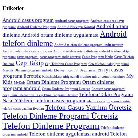
Etiketler
Android casus program
Android casus programı
Android casus ses kayıt
Android ortam
programı
Android Dinleme Programı
Android Ebeveyn Kontrol
Android
dinleme
Android ortam dinleme uygulaması
telefon dinleme
Android telefon dinleme programı indir ücretsiz
Android telefonlara casus program
Android telefon ortam dinleme
android telefon takip
programı
casus programı
casus programı indir ücretsiz
Casus Programı Nedir
Casus Telefon
Cep Takip
Dinleme
Cep Telefonu Casus Programı
Cep telefonu takip programı
en iyi casus
ücretsiz
Dinleme programı android
Ebeveyn Kontrol Uygulaması
programı ücretsiz
My
Kidsshield.net giriş paneli monitor minor cpmonitorminor
Kids
Ortam Dinleme Programı
Ortam dinleme
MyKids
programı android
Ortam Dinleme Programı Ücretsiz
Rootsuz casus programı
Telefona Takip Programı
Sevgilinin Telefonunu Takip Etme Programı Ücretsiz
Nasıl Yüklenir
telefon casus programı
telefon casus programı ücretsiz
Telefon Casus Yazılım Ücretsiz
telefon casus yazılım fiyatları
Telefon Dinleme Programi Ücretsiz
Telefon Dinleme Programı
Telefon dinleme
Telefon dinleme uygulaması android
Telefon
programı android