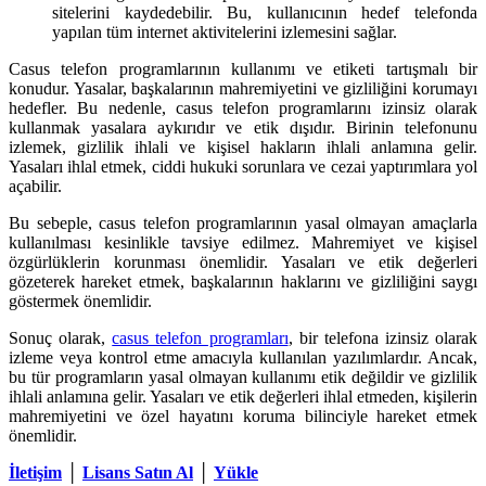
sitelerini kaydedebilir. Bu, kullanıcının hedef telefonda
yapılan tüm internet aktivitelerini izlemesini sağlar.
Casus telefon programlarının kullanımı ve etiketi tartışmalı bir
konudur. Yasalar, başkalarının mahremiyetini ve gizliliğini korumayı
hedefler. Bu nedenle, casus telefon programlarını izinsiz olarak
kullanmak yasalara aykırıdır ve etik dışıdır. Birinin telefonunu
izlemek, gizlilik ihlali ve kişisel hakların ihlali anlamına gelir.
Yasaları ihlal etmek, ciddi hukuki sorunlara ve cezai yaptırımlara yol
açabilir.
Bu sebeple, casus telefon programlarının yasal olmayan amaçlarla
kullanılması kesinlikle tavsiye edilmez. Mahremiyet ve kişisel
özgürlüklerin korunması önemlidir. Yasaları ve etik değerleri
gözeterek hareket etmek, başkalarının haklarını ve gizliliğini saygı
göstermek önemlidir.
Sonuç olarak,
casus telefon programları
, bir telefona izinsiz olarak
izleme veya kontrol etme amacıyla kullanılan yazılımlardır. Ancak,
bu tür programların yasal olmayan kullanımı etik değildir ve gizlilik
ihlali anlamına gelir. Yasaları ve etik değerleri ihlal etmeden, kişilerin
mahremiyetini ve özel hayatını koruma bilinciyle hareket etmek
önemlidir.
İletişim
│
Lisans Satın Al
│
Yükle