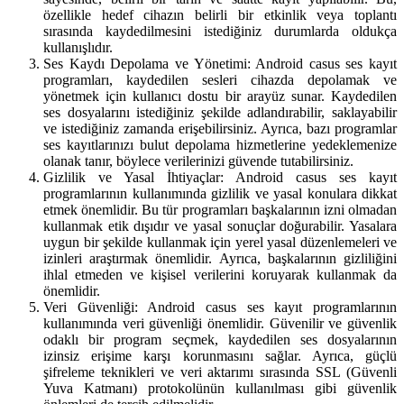
özellikle hedef cihazın belirli bir etkinlik veya toplantı
sırasında kaydedilmesini istediğiniz durumlarda oldukça
kullanışlıdır.
Ses Kaydı Depolama ve Yönetimi: Android casus ses kayıt
programları, kaydedilen sesleri cihazda depolamak ve
yönetmek için kullanıcı dostu bir arayüz sunar. Kaydedilen
ses dosyalarını istediğiniz şekilde adlandırabilir, saklayabilir
ve istediğiniz zamanda erişebilirsiniz. Ayrıca, bazı programlar
ses kayıtlarınızı bulut depolama hizmetlerine yedeklemenize
olanak tanır, böylece verilerinizi güvende tutabilirsiniz.
Gizlilik ve Yasal İhtiyaçlar: Android casus ses kayıt
programlarının kullanımında gizlilik ve yasal konulara dikkat
etmek önemlidir. Bu tür programları başkalarının izni olmadan
kullanmak etik dışıdır ve yasal sonuçlar doğurabilir. Yasalara
uygun bir şekilde kullanmak için yerel yasal düzenlemeleri ve
izinleri araştırmak önemlidir. Ayrıca, başkalarının gizliliğini
ihlal etmeden ve kişisel verilerini koruyarak kullanmak da
önemlidir.
Veri Güvenliği: Android casus ses kayıt programlarının
kullanımında veri güvenliği önemlidir. Güvenilir ve güvenlik
odaklı bir program seçmek, kaydedilen ses dosyalarının
izinsiz erişime karşı korunmasını sağlar. Ayrıca, güçlü
şifreleme teknikleri ve veri aktarımı sırasında SSL (Güvenli
Yuva Katmanı) protokolünün kullanılması gibi güvenlik