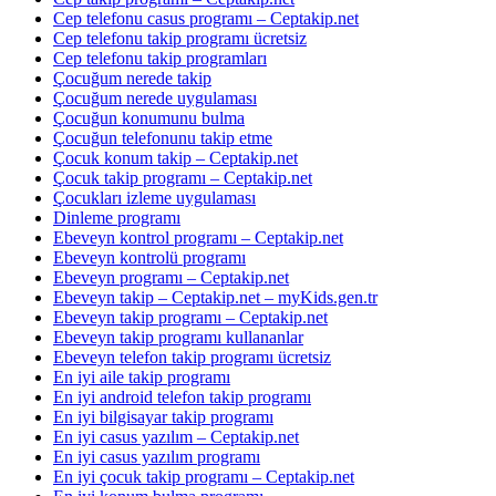
Cep telefonu casus programı – Ceptakip.net
Cep telefonu takip programı ücretsiz
Cep telefonu takip programları
Çocuğum nerede takip
Çocuğum nerede uygulaması
Çocuğun konumunu bulma
Çocuğun telefonunu takip etme
Çocuk konum takip – Ceptakip.net
Çocuk takip programı – Ceptakip.net
Çocukları izleme uygulaması
Dinleme programı
Ebeveyn kontrol programı – Ceptakip.net
Ebeveyn kontrolü programı
Ebeveyn programı – Ceptakip.net
Ebeveyn takip – Ceptakip.net – myKids.gen.tr
Ebeveyn takip programı – Ceptakip.net
Ebeveyn takip programı kullananlar
Ebeveyn telefon takip programı ücretsiz
En iyi aile takip programı
En iyi android telefon takip programı
En iyi bilgisayar takip programı
En iyi casus yazılım – Ceptakip.net
En iyi casus yazılım programı
En iyi çocuk takip programı – Ceptakip.net