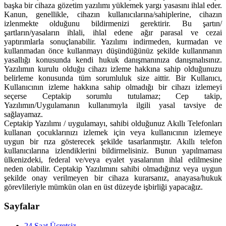
başka bir cihaza gözetim yazılımı yüklemek yargı yasasını ihlal eder.
Kanun, genellikle, cihazın kullanıcılarına/sahiplerine, cihazın
izlenmekte olduğunu bildirmenizi gerektirir. Bu şartın/
şartların/yasaların ihlali, ihlal edene ağır parasal ve cezai
yaptırımlarla sonuçlanabilir. Yazılımı indirmeden, kurmadan ve
kullanmadan önce kullanmayı düşündüğünüz şekilde kullanmanın
yasallığı konusunda kendi hukuk danışmanınıza danışmalısınız.
Yazılımın kurulu olduğu cihazı izleme hakkına sahip olduğunuzu
belirleme konusunda tüm sorumluluk size aittir. Bir Kullanıcı,
Kullanıcının izleme hakkına sahip olmadığı bir cihazı izlemeyi
seçerse Ceptakip sorumlu tutulamaz; Cep takip,
Yazılımın/Uygulamanın kullanımıyla ilgili yasal tavsiye de
sağlayamaz.
Ceptakip Yazılımı / uygulamayı, sahibi olduğunuz Akıllı Telefonları
kullanan çocuklarınızı izlemek için veya kullanıcının izlemeye
uygun bir rıza gösterecek şekilde tasarlanmıştır. Akıllı telefon
kullanıcılarına izlendiklerini bildirmelisiniz. Bunun yapılmaması
ülkenizdeki, federal ve/veya eyalet yasalarının ihlal edilmesine
neden olabilir. Ceptakip Yazılımını sahibi olmadığınız veya uygun
şekilde onay verilmeyen bir cihaza kurarsanız, anayasa/hukuk
görevlileriyle mümkün olan en üst düzeyde işbirliği yapacağız.
Sayfalar
24 Saat Ücretsiz