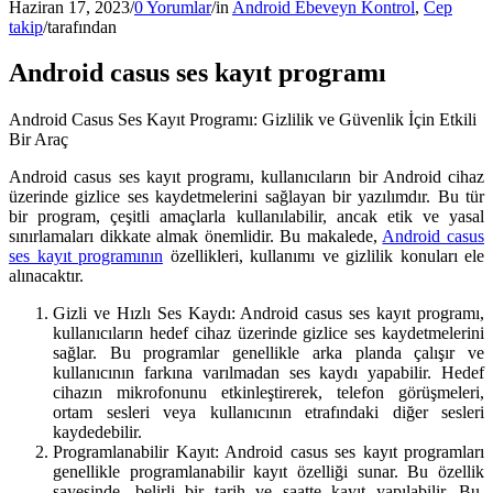
Haziran 17, 2023
/
0 Yorumlar
/
in
Android Ebeveyn Kontrol
,
Cep
takip
/
tarafından
Android casus ses kayıt programı
Android Casus Ses Kayıt Programı: Gizlilik ve Güvenlik İçin Etkili
Bir Araç
Android casus ses kayıt programı, kullanıcıların bir Android cihaz
üzerinde gizlice ses kaydetmelerini sağlayan bir yazılımdır. Bu tür
bir program, çeşitli amaçlarla kullanılabilir, ancak etik ve yasal
sınırlamaları dikkate almak önemlidir. Bu makalede,
Android casus
ses kayıt programının
özellikleri, kullanımı ve gizlilik konuları ele
alınacaktır.
Gizli ve Hızlı Ses Kaydı: Android casus ses kayıt programı,
kullanıcıların hedef cihaz üzerinde gizlice ses kaydetmelerini
sağlar. Bu programlar genellikle arka planda çalışır ve
kullanıcının farkına varılmadan ses kaydı yapabilir. Hedef
cihazın mikrofonunu etkinleştirerek, telefon görüşmeleri,
ortam sesleri veya kullanıcının etrafındaki diğer sesleri
kaydedebilir.
Programlanabilir Kayıt: Android casus ses kayıt programları
genellikle programlanabilir kayıt özelliği sunar. Bu özellik
sayesinde, belirli bir tarih ve saatte kayıt yapılabilir. Bu,