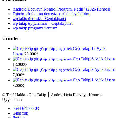
Android Ebeveyn Kontrol Programı Nedir? (2026 Rehberi)
Eşimin telefonunu ücretsiz nasıl dinleyebilirim
wp takip ücretsiz – Ceptakip.net
wp takip uygulaması – Ceptakip.net
wp takip programı ücretsiz
Ürünler
Cep Takip 12 Aylık
Cep takip giriş paneli
Lisans
23,000
₺
Cep Takip 6 Aylık Lisans
Cep takip giriş paneli
13,000
₺
Cep Takip 3 Aylık Lisans
Cep takip giriş paneli
7,000
₺
Cep Takip 1 Aylık Lisans
Cep takip giriş paneli
3,000
₺
© Telif Hakkı - Cep Takip │ Android için Ebeveyn Kontrol
Uygulaması
0543 649 09 03
Giriş Yap
İletişim