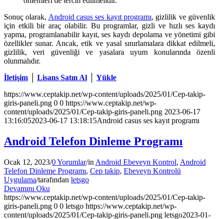
önlemleri de tercih edilmelidir.
Sonuç olarak,
Android casus ses kayıt programı
, gizlilik ve güvenlik
için etkili bir araç olabilir. Bu programlar, gizli ve hızlı ses kaydı
yapma, programlanabilir kayıt, ses kaydı depolama ve yönetimi gibi
özellikler sunar. Ancak, etik ve yasal sınırlamalara dikkat edilmeli,
gizlilik, veri güvenliği ve yasalara uyum konularında özenli
olunmalıdır.
İletişim
│
Lisans Satın Al
│
Yükle
https://www.ceptakip.net/wp-content/uploads/2025/01/Cep-takip-
giris-paneli.png
0
0
https://www.ceptakip.net/wp-
content/uploads/2025/01/Cep-takip-giris-paneli.png
2023-06-17
13:16:05
2023-06-17 13:18:15
Android casus ses kayıt programı
Android Telefon Dinleme Programı
Ocak 12, 2023
/
0 Yorumlar
/
in
Android Ebeveyn Kontrol
,
Android
Telefon Dinleme Programı
,
Cep takip
,
Ebeveyn Kontrolü
Uygulama
/
tarafından
letsgo
Devamını Oku
https://www.ceptakip.net/wp-content/uploads/2025/01/Cep-takip-
giris-paneli.png
0
0
letsgo
https://www.ceptakip.net/wp-
content/uploads/2025/01/Cep-takip-giris-paneli.png
letsgo
2023-01-