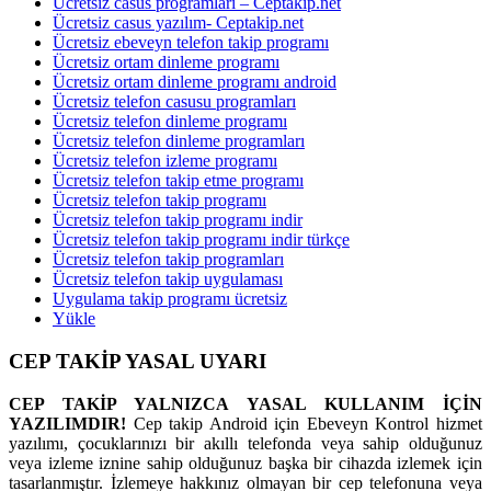
Ücretsiz casus programları – Ceptakip.net
Ücretsiz casus yazılım- Ceptakip.net
Ücretsiz ebeveyn telefon takip programı
Ücretsiz ortam dinleme programı
Ücretsiz ortam dinleme programı android
Ücretsiz telefon casusu programları
Ücretsiz telefon dinleme programı
Ücretsiz telefon dinleme programları
Ücretsiz telefon izleme programı
Ücretsiz telefon takip etme programı
Ücretsiz telefon takip programı
Ücretsiz telefon takip programı indir
Ücretsiz telefon takip programı indir türkçe
Ücretsiz telefon takip programları
Ücretsiz telefon takip uygulaması
Uygulama takip programı ücretsiz
Yükle
CEP TAKİP YASAL UYARI
CEP TAKİP YALNIZCA YASAL KULLANIM İÇİN
YAZILIMDIR!
Cep takip Android için Ebeveyn Kontrol hizmet
yazılımı, çocuklarınızı bir akıllı telefonda veya sahip olduğunuz
veya izleme iznine sahip olduğunuz başka bir cihazda izlemek için
tasarlanmıştır. İzlemeye hakkınız olmayan bir cep telefonuna veya