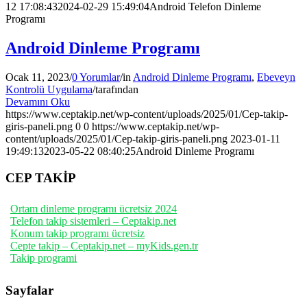
12 17:08:43
2024-02-29 15:49:04
Android Telefon Dinleme
Programı
Android Dinleme Programı
Ocak 11, 2023
/
0 Yorumlar
/
in
Android Dinleme Programı
,
Ebeveyn
Kontrolü Uygulama
/
tarafından
Devamını Oku
https://www.ceptakip.net/wp-content/uploads/2025/01/Cep-takip-
giris-paneli.png
0
0
https://www.ceptakip.net/wp-
content/uploads/2025/01/Cep-takip-giris-paneli.png
2023-01-11
19:49:13
2023-05-22 08:40:25
Android Dinleme Programı
CEP TAKİP
Ortam dinleme programı ücretsiz 2024
Telefon takip sistemleri – Ceptakip.net
Konum takip programı ücretsiz
Cepte takip – Ceptakip.net – myKids.gen.tr
Takip programi
Sayfalar