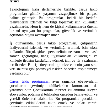
Aracı
Teknolojinin hızla ilerlemesiyle birlikte, casus takip
programları günlük yaşamın vazgeçilmez bir parçası
haline gelmiştir. Bu programlar, belirli bir hedefin
faaliyetlerini izlemek ve bilgi toplamak için kullanılan
yazılımlardır. Hem iş hem de kişisel kullanımlarda önemli
bir rol oynayan bu programlar, güvenlik ve verimlilik
açısından büyük avantajlar sunar.
İş dünyasında, casus takip programları, çalışanların
faaliyetlerini izlemek ve verimliliği artırmak için sıkça
kullanılır. Birçok şirket, personelinin ne zaman ve nasıl
zaman geçirdiğini, hangi uygulamaları kullandığını ve
kimlerle iletişim kurduğunu görmek için bu tür yazılımları
tercih eder. Bu, iş süreçlerini optimize etmenin yanı sıra,
veri sızıntısı gibi potansiyel riskleri önceden tespit etmeye
yardımcı olur.
Casus takip programları
aynı zamanda ebeveynlerin
çocuklarını çevrimiçi tehlikelerden korumasına da
yardımcı olur. Çocuklarının internet kullanımını izleyen
ebeveynler, potansiyel tehlikeleri önceden belirleyebilir ve
gerekli önlemleri alabilirler. Bu programlar, çocukların
çevrimiçi etkinliklerini takip etmek ve onları zararlı