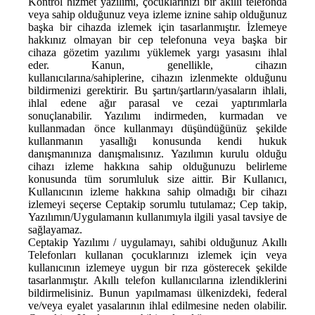
Kontrol hizmet yazılımı, çocuklarınızı bir akıllı telefonda
veya sahip olduğunuz veya izleme iznine sahip olduğunuz
başka bir cihazda izlemek için tasarlanmıştır. İzlemeye
hakkınız olmayan bir cep telefonuna veya başka bir
cihaza gözetim yazılımı yüklemek yargı yasasını ihlal
eder. Kanun, genellikle, cihazın
kullanıcılarına/sahiplerine, cihazın izlenmekte olduğunu
bildirmenizi gerektirir. Bu şartın/şartların/yasaların ihlali,
ihlal edene ağır parasal ve cezai yaptırımlarla
sonuçlanabilir. Yazılımı indirmeden, kurmadan ve
kullanmadan önce kullanmayı düşündüğünüz şekilde
kullanmanın yasallığı konusunda kendi hukuk
danışmanınıza danışmalısınız. Yazılımın kurulu olduğu
cihazı izleme hakkına sahip olduğunuzu belirleme
konusunda tüm sorumluluk size aittir. Bir Kullanıcı,
Kullanıcının izleme hakkına sahip olmadığı bir cihazı
izlemeyi seçerse Ceptakip sorumlu tutulamaz; Cep takip,
Yazılımın/Uygulamanın kullanımıyla ilgili yasal tavsiye de
sağlayamaz.
Ceptakip Yazılımı / uygulamayı, sahibi olduğunuz Akıllı
Telefonları kullanan çocuklarınızı izlemek için veya
kullanıcının izlemeye uygun bir rıza gösterecek şekilde
tasarlanmıştır. Akıllı telefon kullanıcılarına izlendiklerini
bildirmelisiniz. Bunun yapılmaması ülkenizdeki, federal
ve/veya eyalet yasalarının ihlal edilmesine neden olabilir.