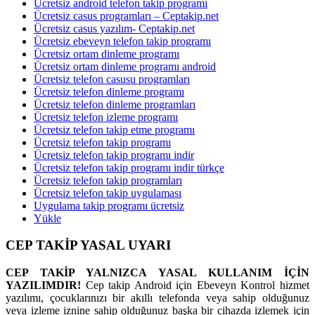
Ücretsiz android telefon takip programı
Ücretsiz casus programları – Ceptakip.net
Ücretsiz casus yazılım- Ceptakip.net
Ücretsiz ebeveyn telefon takip programı
Ücretsiz ortam dinleme programı
Ücretsiz ortam dinleme programı android
Ücretsiz telefon casusu programları
Ücretsiz telefon dinleme programı
Ücretsiz telefon dinleme programları
Ücretsiz telefon izleme programı
Ücretsiz telefon takip etme programı
Ücretsiz telefon takip programı
Ücretsiz telefon takip programı indir
Ücretsiz telefon takip programı indir türkçe
Ücretsiz telefon takip programları
Ücretsiz telefon takip uygulaması
Uygulama takip programı ücretsiz
Yükle
CEP TAKİP YASAL UYARI
CEP TAKİP YALNIZCA YASAL KULLANIM İÇİN
YAZILIMDIR!
Cep takip Android için Ebeveyn Kontrol hizmet
yazılımı, çocuklarınızı bir akıllı telefonda veya sahip olduğunuz
veya izleme iznine sahip olduğunuz başka bir cihazda izlemek için