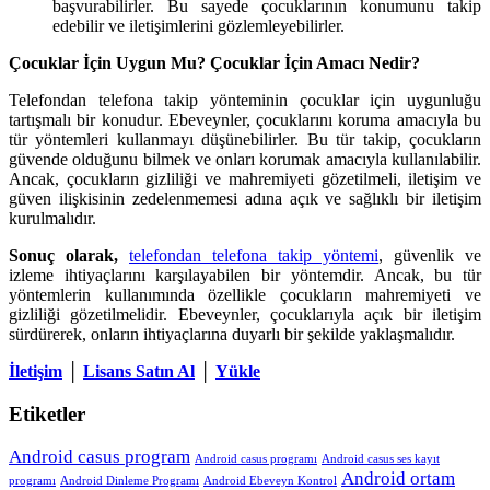
başvurabilirler. Bu sayede çocuklarının konumunu takip
edebilir ve iletişimlerini gözlemleyebilirler.
Çocuklar İçin Uygun Mu? Çocuklar İçin Amacı Nedir?
Telefondan telefona takip yönteminin çocuklar için uygunluğu
tartışmalı bir konudur. Ebeveynler, çocuklarını koruma amacıyla bu
tür yöntemleri kullanmayı düşünebilirler. Bu tür takip, çocukların
güvende olduğunu bilmek ve onları korumak amacıyla kullanılabilir.
Ancak, çocukların gizliliği ve mahremiyeti gözetilmeli, iletişim ve
güven ilişkisinin zedelenmemesi adına açık ve sağlıklı bir iletişim
kurulmalıdır.
Sonuç olarak,
telefondan telefona takip yöntemi
, güvenlik ve
izleme ihtiyaçlarını karşılayabilen bir yöntemdir. Ancak, bu tür
yöntemlerin kullanımında özellikle çocukların mahremiyeti ve
gizliliği gözetilmelidir. Ebeveynler, çocuklarıyla açık bir iletişim
sürdürerek, onların ihtiyaçlarına duyarlı bir şekilde yaklaşmalıdır.
İletişim
│
Lisans Satın Al
│
Yükle
Etiketler
Android casus program
Android casus programı
Android casus ses kayıt
Android ortam
programı
Android Dinleme Programı
Android Ebeveyn Kontrol