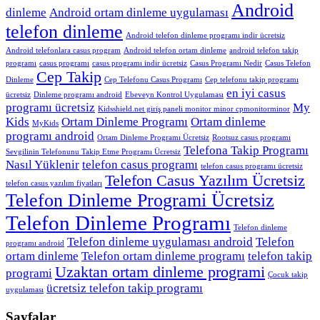
Android
dinleme
Android ortam dinleme uygulaması
telefon dinleme
Android telefon dinleme programı indir ücretsiz
Android telefonlara casus program
Android telefon ortam dinleme
android telefon takip
programı
casus programı
casus programı indir ücretsiz
Casus Programı Nedir
Casus Telefon
Cep Takip
Dinleme
Cep Telefonu Casus Programı
Cep telefonu takip programı
en iyi casus
ücretsiz
Dinleme programı android
Ebeveyn Kontrol Uygulaması
programı ücretsiz
My
Kidsshield.net giriş paneli monitor minor cpmonitorminor
Kids
Ortam Dinleme Programı
Ortam dinleme
MyKids
programı android
Ortam Dinleme Programı Ücretsiz
Rootsuz casus programı
Telefona Takip Programı
Sevgilinin Telefonunu Takip Etme Programı Ücretsiz
Nasıl Yüklenir
telefon casus programı
telefon casus programı ücretsiz
Telefon Casus Yazılım Ücretsiz
telefon casus yazılım fiyatları
Telefon Dinleme Programi Ücretsiz
Telefon Dinleme Programı
Telefon dinleme
Telefon dinleme uygulaması android
Telefon
programı android
ortam dinleme
Telefon ortam dinleme programı
telefon takip
Uzaktan ortam dinleme programi
programi
Çocuk takip
ücretsiz telefon takip programı
uygulaması
Sayfalar