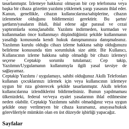
tasarlanmıştır. İzlemeye hakkınız olmayan bir cep telefonuna veya
başka bir cihaza gözetim yazılımı yüklemek yargı yasasını ihlal eder.
Kanun, genellikle, cihazın kullanıcılarına/sahiplerine, cihazın
izlenmekte olduğunu bildirmenizi gerektirir. Bu şartın/
şartların/yasaların ihlali, ihlal edene ağır parasal ve cezai
yaptırımlarla sonuçlanabilir. Yazılımı indirmeden, kurmadan ve
kullanmadan önce kullanmayı düşündüğünüz şekilde kullanmanın
yasallığı konusunda kendi hukuk danışmanınıza danışmalısınız.
Yazılımın kurulu olduğu cihazı izleme hakkına sahip olduğunuzu
belirleme konusunda tüm sorumluluk size aittir. Bir Kullanıcı,
Kullanıcının izleme hakkına sahip olmadığı bir cihazı izlemeyi
seçerse Ceptakip sorumlu tutulamaz; Cep takip,
Yazılımın/Uygulamanın kullanımıyla ilgili yasal tavsiye de
sağlayamaz.
Ceptakip Yazılımı / uygulamayı, sahibi olduğunuz Akıllı Telefonları
kullanan çocuklarınızı izlemek için veya kullanıcının izlemeye
uygun bir rıza gösterecek şekilde tasarlanmıştır. Akıllı telefon
kullanıcılarına izlendiklerini bildirmelisiniz. Bunun yapılmaması
ülkenizdeki, federal ve/veya eyalet yasalarının ihlal edilmesine
neden olabilir. Ceptakip Yazılımını sahibi olmadığınız veya uygun
şekilde onay verilmeyen bir cihaza kurarsanız, anayasa/hukuk
görevlileriyle mümkün olan en üst düzeyde işbirliği yapacağız.
Sayfalar