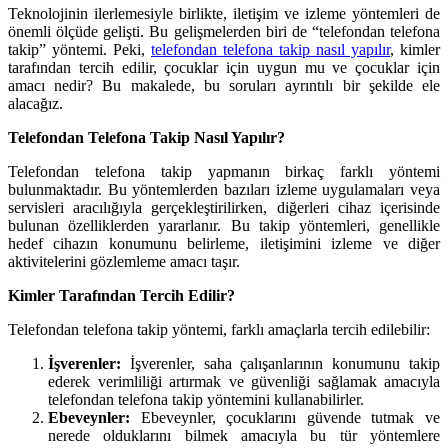
Teknolojinin ilerlemesiyle birlikte, iletişim ve izleme yöntemleri de
önemli ölçüde gelişti. Bu gelişmelerden biri de “telefondan telefona
takip” yöntemi. Peki,
telefondan telefona takip nasıl yapılır
, kimler
tarafından tercih edilir, çocuklar için uygun mu ve çocuklar için
amacı nedir? Bu makalede, bu soruları ayrıntılı bir şekilde ele
alacağız.
Telefondan Telefona Takip Nasıl Yapılır?
Telefondan telefona takip yapmanın birkaç farklı yöntemi
bulunmaktadır. Bu yöntemlerden bazıları izleme uygulamaları veya
servisleri aracılığıyla gerçekleştirilirken, diğerleri cihaz içerisinde
bulunan özelliklerden yararlanır. Bu takip yöntemleri, genellikle
hedef cihazın konumunu belirleme, iletişimini izleme ve diğer
aktivitelerini gözlemleme amacı taşır.
Kimler Tarafından Tercih Edilir?
Telefondan telefona takip yöntemi, farklı amaçlarla tercih edilebilir:
İşverenler:
İşverenler, saha çalışanlarının konumunu takip
ederek verimliliği artırmak ve güvenliği sağlamak amacıyla
telefondan telefona takip yöntemini kullanabilirler.
Ebeveynler:
Ebeveynler, çocuklarını güvende tutmak ve
nerede olduklarını bilmek amacıyla bu tür yöntemlere