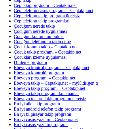
Cep takip
Cep takip programı – Ceptakip.net
Cep telefonu casus programı – Ceptakip.net
Cep telefonu takip programı ücretsiz
Cep telefonu takip programları
Çocuğum nerede takip
Çocuğum nerede uygulaması
Çocuğun konumunu bulma
Çocuğun telefonunu takip etme
Çocuk konum takip – Ceptakip.net
Çocuk takip programı – Ceptakip.net
Çocukları izleme uygulaması
Dinleme programı
Ebeveyn kontrol programı – Ceptakip.net
Ebeveyn kontrolü programı
Ebeveyn programı – Ceptakip.net
Ebeveyn takip – Ceptakip.net – myKids.gen.tr
Ebeveyn takip programı – Ceptakip.net
Ebeveyn takip programı kullananlar
Ebeveyn telefon takip programı ücretsiz
En iyi aile takip programı
En iyi android telefon takip programı
En iyi bilgisayar takip programı
En iyi casus yazılım – Ceptakip.net
En iyi casus yazılım programı