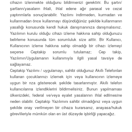
cihazın izlenmekte olduğunu bildirmenizi gerektirir. Bu şartın/
şartların/yasaların ihlali, ihlal edene ağır parasal ve cezai
yaptırımlarla sonuçlanabilir. Yazılımı indirmeden, kurmadan ve
kullanmadan önce kullanmayı düşündüğünüz şekilde kullanmanın
yasallığı konusunda kendi hukuk danışmanınıza danışmalısınız.
Yazılımın kurulu olduğu cihazı izleme hakkına sahip olduğunuzu
belirleme konusunda tüm sorumluluk size aittir. Bir Kullanıcı,
Kullanıcının izleme hakkına sahip olmadığı bir cihazı izlemeyi
seçerse Ceptakip sorumlu tutulamaz; Cep takip,
Yazılımın/Uygulamanın kullanımıyla ilgili yasal tavsiye de
sağlayamaz.
Ceptakip Yazılımı / uygulamayı, sahibi olduğunuz Akıllı Telefonları
kullanan çocuklarınızı izlemek için veya kullanıcının izlemeye
uygun bir rıza gösterecek şekilde tasarlanmıştır. Akıllı telefon
kullanıcılarına izlendiklerini bildirmelisiniz. Bunun yapılmaması
ülkenizdeki, federal ve/veya eyalet yasalarının ihlal edilmesine
neden olabilir. Ceptakip Yazılımını sahibi olmadığınız veya uygun
şekilde onay verilmeyen bir cihaza kurarsanız, anayasa/hukuk
görevlileriyle mümkün olan en üst düzeyde işbirliği yapacağız.