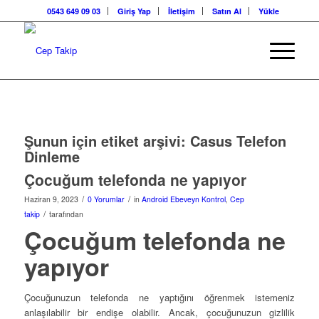
0543 649 09 03
Giriş Yap
İletişim
Satın Al
Yükle
Şunun için etiket arşivi:
Casus Telefon
Dinleme
Çocuğum telefonda ne yapıyor
/
/
Haziran 9, 2023
0 Yorumlar
in
Android Ebeveyn Kontrol
,
Cep
/
takip
tarafından
Çocuğum telefonda ne
yapıyor
Çocuğunuzun telefonda ne yaptığını öğrenmek istemeniz
anlaşılabilir bir endişe olabilir. Ancak, çocuğunuzun gizlilik