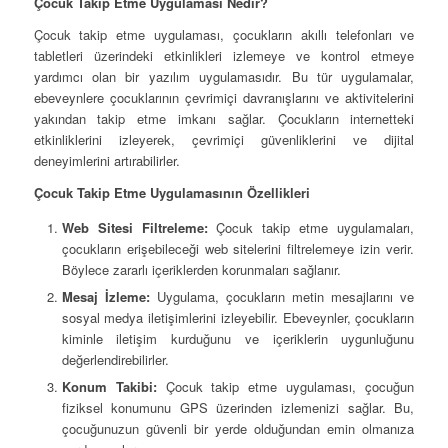
Çocuk Takip Etme Uygulaması Nedir?
Çocuk takip etme uygulaması, çocukların akıllı telefonları ve
tabletleri üzerindeki etkinlikleri izlemeye ve kontrol etmeye
yardımcı olan bir yazılım uygulamasıdır. Bu tür uygulamalar,
ebeveynlere çocuklarının çevrimiçi davranışlarını ve aktivitelerini
yakından takip etme imkanı sağlar. Çocukların internetteki
etkinliklerini izleyerek, çevrimiçi güvenliklerini ve dijital
deneyimlerini artırabilirler.
Çocuk Takip Etme Uygulamasının Özellikleri
Web Sitesi Filtreleme:
Çocuk takip etme uygulamaları,
çocukların erişebileceği web sitelerini filtrelemeye izin verir.
Böylece zararlı içeriklerden korunmaları sağlanır.
Mesaj İzleme:
Uygulama, çocukların metin mesajlarını ve
sosyal medya iletişimlerini izleyebilir. Ebeveynler, çocukların
kiminle iletişim kurduğunu ve içeriklerin uygunluğunu
değerlendirebilirler.
Konum Takibi:
Çocuk takip etme uygulaması, çocuğun
fiziksel konumunu GPS üzerinden izlemenizi sağlar. Bu,
çocuğunuzun güvenli bir yerde olduğundan emin olmanıza