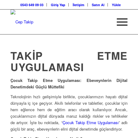
0543 649 09 03
Giriş Yap
İletişim
Satın Al
Yükle
TAKIP ETME
UYGULAMASI
Çocuk Takip Etme Uygulaması: Ebeveynlerin Dijital
Denetimdeki Güçlü Müttefiki
Teknolojinin hızlı gelişimiyle birlikte, çocuklarımızın hayatı dijital
dünyayla iç içe geçiyor. Akıllı telefonlar ve tabletler, çocuklar için
hem eğlence hem de eğitim aracı olarak kullanılıyor. Ancak,
çocuklarımızın dijital dünyada maruz kaldığı riskler ve tehlikeler
de artıyor. İşte bu noktada, “
Çocuk Takip Etme Uygulaması
” adlı
güçlü bir araç, ebeveynlerin elini dijital denetimde güçlendiriyor.