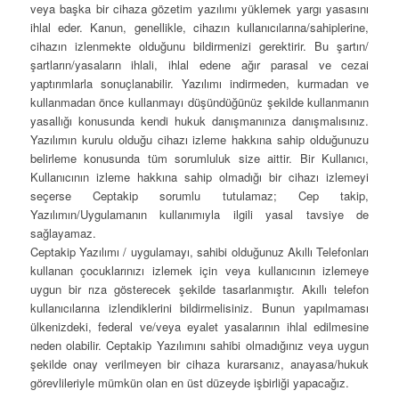
veya başka bir cihaza gözetim yazılımı yüklemek yargı yasasını
ihlal eder. Kanun, genellikle, cihazın kullanıcılarına/sahiplerine,
cihazın izlenmekte olduğunu bildirmenizi gerektirir. Bu şartın/
şartların/yasaların ihlali, ihlal edene ağır parasal ve cezai
yaptırımlarla sonuçlanabilir. Yazılımı indirmeden, kurmadan ve
kullanmadan önce kullanmayı düşündüğünüz şekilde kullanmanın
yasallığı konusunda kendi hukuk danışmanınıza danışmalısınız.
Yazılımın kurulu olduğu cihazı izleme hakkına sahip olduğunuzu
belirleme konusunda tüm sorumluluk size aittir. Bir Kullanıcı,
Kullanıcının izleme hakkına sahip olmadığı bir cihazı izlemeyi
seçerse Ceptakip sorumlu tutulamaz; Cep takip,
Yazılımın/Uygulamanın kullanımıyla ilgili yasal tavsiye de
sağlayamaz.
Ceptakip Yazılımı / uygulamayı, sahibi olduğunuz Akıllı Telefonları
kullanan çocuklarınızı izlemek için veya kullanıcının izlemeye
uygun bir rıza gösterecek şekilde tasarlanmıştır. Akıllı telefon
kullanıcılarına izlendiklerini bildirmelisiniz. Bunun yapılmaması
ülkenizdeki, federal ve/veya eyalet yasalarının ihlal edilmesine
neden olabilir. Ceptakip Yazılımını sahibi olmadığınız veya uygun
şekilde onay verilmeyen bir cihaza kurarsanız, anayasa/hukuk
görevlileriyle mümkün olan en üst düzeyde işbirliği yapacağız.