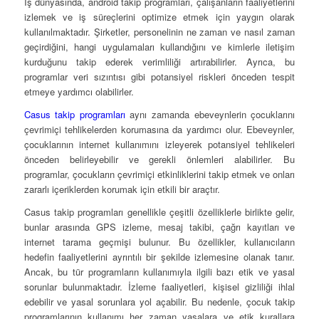
İş dünyasında, android takip programları, çalışanların faaliyetlerini
izlemek ve iş süreçlerini optimize etmek için yaygın olarak
kullanılmaktadır. Şirketler, personelinin ne zaman ve nasıl zaman
geçirdiğini, hangi uygulamaları kullandığını ve kimlerle iletişim
kurduğunu takip ederek verimliliği artırabilirler. Ayrıca, bu
programlar veri sızıntısı gibi potansiyel riskleri önceden tespit
etmeye yardımcı olabilirler.
Casus takip programları
aynı zamanda ebeveynlerin çocuklarını
çevrimiçi tehlikelerden korumasına da yardımcı olur. Ebeveynler,
çocuklarının internet kullanımını izleyerek potansiyel tehlikeleri
önceden belirleyebilir ve gerekli önlemleri alabilirler. Bu
programlar, çocukların çevrimiçi etkinliklerini takip etmek ve onları
zararlı içeriklerden korumak için etkili bir araçtır.
Casus takip programları genellikle çeşitli özelliklerle birlikte gelir,
bunlar arasında GPS izleme, mesaj takibi, çağrı kayıtları ve
internet tarama geçmişi bulunur. Bu özellikler, kullanıcıların
hedefin faaliyetlerini ayrıntılı bir şekilde izlemesine olanak tanır.
Ancak, bu tür programların kullanımıyla ilgili bazı etik ve yasal
sorunlar bulunmaktadır. İzleme faaliyetleri, kişisel gizliliği ihlal
edebilir ve yasal sorunlara yol açabilir. Bu nedenle, çocuk takip
programlarının kullanımı her zaman yasalara ve etik kurallara