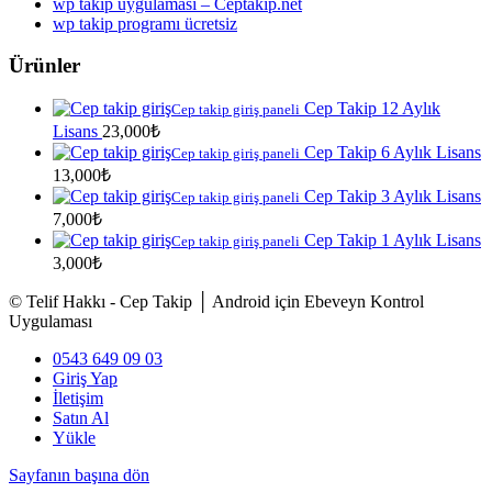
wp takip uygulaması – Ceptakip.net
wp takip programı ücretsiz
Ürünler
Cep Takip 12 Aylık
Cep takip giriş paneli
Lisans
23,000
₺
Cep Takip 6 Aylık Lisans
Cep takip giriş paneli
13,000
₺
Cep Takip 3 Aylık Lisans
Cep takip giriş paneli
7,000
₺
Cep Takip 1 Aylık Lisans
Cep takip giriş paneli
3,000
₺
© Telif Hakkı - Cep Takip │ Android için Ebeveyn Kontrol
Uygulaması
0543 649 09 03
Giriş Yap
İletişim
Satın Al
Yükle
Sayfanın başına dön