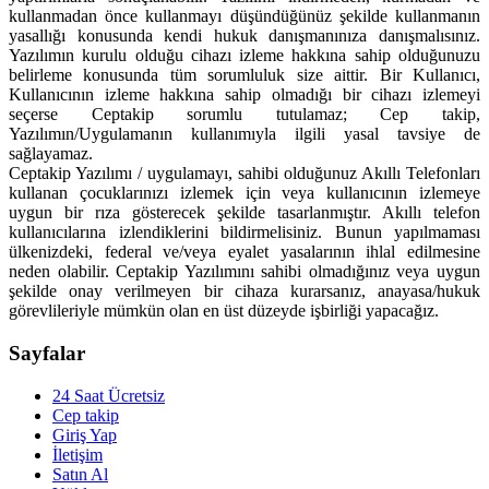
kullanmadan önce kullanmayı düşündüğünüz şekilde kullanmanın
yasallığı konusunda kendi hukuk danışmanınıza danışmalısınız.
Yazılımın kurulu olduğu cihazı izleme hakkına sahip olduğunuzu
belirleme konusunda tüm sorumluluk size aittir. Bir Kullanıcı,
Kullanıcının izleme hakkına sahip olmadığı bir cihazı izlemeyi
seçerse Ceptakip sorumlu tutulamaz; Cep takip,
Yazılımın/Uygulamanın kullanımıyla ilgili yasal tavsiye de
sağlayamaz.
Ceptakip Yazılımı / uygulamayı, sahibi olduğunuz Akıllı Telefonları
kullanan çocuklarınızı izlemek için veya kullanıcının izlemeye
uygun bir rıza gösterecek şekilde tasarlanmıştır. Akıllı telefon
kullanıcılarına izlendiklerini bildirmelisiniz. Bunun yapılmaması
ülkenizdeki, federal ve/veya eyalet yasalarının ihlal edilmesine
neden olabilir. Ceptakip Yazılımını sahibi olmadığınız veya uygun
şekilde onay verilmeyen bir cihaza kurarsanız, anayasa/hukuk
görevlileriyle mümkün olan en üst düzeyde işbirliği yapacağız.
Sayfalar
24 Saat Ücretsiz
Cep takip
Giriş Yap
İletişim
Satın Al