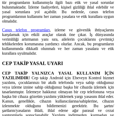
tür programların kullanımıyla ilgili bazı etik ve yasal sorunlar
bulunmaktadır. İzleme faaliyetleri, kişisel gizliliği ihlal edebilir ve
yasal sorunlara yol açabilir. Bu nedenle, casus telefon
programlarının kullanımı her zaman yasalara ve etik kurallara uygun
olmalıdır.
Casus telefon programları
, izleme ve güvenlik ihtiyaçlarını
karşılamak için etkili araçlar olarak öne çıkar. İş dünyasında
verimliliği artırmanın yanı sıra, ailelerin çocuklarını çevrimiçi
tehlikelerden korumasına yardımcı olurlar. Ancak, bu programların
kullanımında dikkatli olunmalı ve her zaman yasalara ve etik
kurallara uyulmalıdır.
CEP TAKİP YASAL UYARI
CEP TAKİP YALNIZCA YASAL KULLANIM İÇİN
YAZILIMDIR!
Cep takip Android için Ebeveyn Kontrol hizmet
yazılımı, çocuklarınızı bir akıllı telefonda veya sahip olduğunuz
veya izleme iznine sahip olduğunuz başka bir cihazda izlemek için
tasarlanmıştır. İzlemeye hakkınız olmayan bir cep telefonuna veya
başka bir cihaza gözetim yazılımı yüklemek yargı yasasını ihlal eder.
Kanun, genellikle, cihazın kullanıcılarına/sahiplerine, cihazın
izlenmekte olduğunu bildirmenizi gerektirir. Bu şartın/
şartların/yasaların ihlali, ihlal edene ağır parasal ve cezai
yaptırımlarla sonuçlanabilir. Yazılımı indirmeden, kurmadan ve