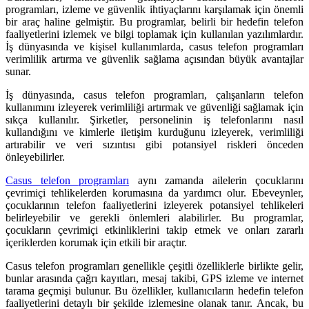
programları, izleme ve güvenlik ihtiyaçlarını karşılamak için önemli
bir araç haline gelmiştir. Bu programlar, belirli bir hedefin telefon
faaliyetlerini izlemek ve bilgi toplamak için kullanılan yazılımlardır.
İş dünyasında ve kişisel kullanımlarda, casus telefon programları
verimlilik artırma ve güvenlik sağlama açısından büyük avantajlar
sunar.
İş dünyasında, casus telefon programları, çalışanların telefon
kullanımını izleyerek verimliliği artırmak ve güvenliği sağlamak için
sıkça kullanılır. Şirketler, personelinin iş telefonlarını nasıl
kullandığını ve kimlerle iletişim kurduğunu izleyerek, verimliliği
artırabilir ve veri sızıntısı gibi potansiyel riskleri önceden
önleyebilirler.
Casus telefon programları
aynı zamanda ailelerin çocuklarını
çevrimiçi tehlikelerden korumasına da yardımcı olur. Ebeveynler,
çocuklarının telefon faaliyetlerini izleyerek potansiyel tehlikeleri
belirleyebilir ve gerekli önlemleri alabilirler. Bu programlar,
çocukların çevrimiçi etkinliklerini takip etmek ve onları zararlı
içeriklerden korumak için etkili bir araçtır.
Casus telefon programları genellikle çeşitli özelliklerle birlikte gelir,
bunlar arasında çağrı kayıtları, mesaj takibi, GPS izleme ve internet
tarama geçmişi bulunur. Bu özellikler, kullanıcıların hedefin telefon
faaliyetlerini detaylı bir şekilde izlemesine olanak tanır. Ancak, bu