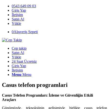
0543 649 09 03
Giriş Yap
İletişim
Satın Al
Yükle
0
Alışveriş Sepeti
Cep takip
Satın Al
Yükle
24 Saat Ücretsiz
Giriş Yap
İletişim
Menu
Menu
Casus telefon programlari
Casus Telefon Programları: İzleme ve Güvenliğin Etkili
Araçları
Günümüzde, teknolojinin gelişimiyle birlikte casus telefon