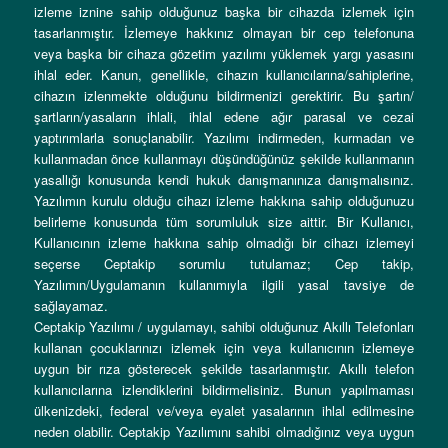
izleme iznine sahip olduğunuz başka bir cihazda izlemek için
tasarlanmıştır. İzlemeye hakkınız olmayan bir cep telefonuna
veya başka bir cihaza gözetim yazılımı yüklemek yargı yasasını
ihlal eder. Kanun, genellikle, cihazın kullanıcılarına/sahiplerine,
cihazın izlenmekte olduğunu bildirmenizi gerektirir. Bu şartın/
şartların/yasaların ihlali, ihlal edene ağır parasal ve cezai
yaptırımlarla sonuçlanabilir. Yazılımı indirmeden, kurmadan ve
kullanmadan önce kullanmayı düşündüğünüz şekilde kullanmanın
yasallığı konusunda kendi hukuk danışmanınıza danışmalısınız.
Yazılımın kurulu olduğu cihazı izleme hakkına sahip olduğunuzu
belirleme konusunda tüm sorumluluk size aittir. Bir Kullanıcı,
Kullanıcının izleme hakkına sahip olmadığı bir cihazı izlemeyi
seçerse Ceptakip sorumlu tutulamaz; Cep takip,
Yazılımın/Uygulamanın kullanımıyla ilgili yasal tavsiye de
sağlayamaz.
Ceptakip Yazılımı / uygulamayı, sahibi olduğunuz Akıllı Telefonları
kullanan çocuklarınızı izlemek için veya kullanıcının izlemeye
uygun bir rıza gösterecek şekilde tasarlanmıştır. Akıllı telefon
kullanıcılarına izlendiklerini bildirmelisiniz. Bunun yapılmaması
ülkenizdeki, federal ve/veya eyalet yasalarının ihlal edilmesine
neden olabilir. Ceptakip Yazılımını sahibi olmadığınız veya uygun