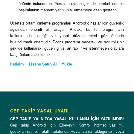
önünde bulundurun. Yasalara uygun şekilde hareket ederek
başkalarının mahremiyetini ihlal etmemeye özen gösterin.
Ücretsiz ortam dinleme programları Android cihazlar için güvenlik
açısından önemli bir araçtır. Ancak, bu tür programların
kullanımında gizliliği ve yasal düzenlemeleri göz önünde
bulundurmak önemlidir. Doğru programı seçerek ve sorumlu bir
şekilde kullanarak, güvenliğinizi artırabilir ve istenmeyen olaylara
karşı önlem alabilirsiniz.
İletişim
│
Lisans Satın Al
│
Yükle
CEP TAKİP YASAL UYARI
CEP TAKİP YALNIZCA YASAL KULLANIM İÇİN YAZILIMDIR!
Cep takip Android için Ebeveyn Kontrol hizmet yazılımı,
çocuklarınızı bir akıllı telefonda veya sahip olduğunuz veya