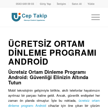
0543 649 09 03
Giriş Yap
İletişim
Satın Al
Yükle
ÜCRETSIZ ORTAM
DINLEME PROGRAMI
ANDROID
Ücretsiz Ortam Dinleme Programı
Android: Güvenliği Elinizin Altında
Tutun
Mobil teknolojinin gelişimiyle birlikte, akıllı telefonlar hayatımızın
ayrılmaz bir parçası haline geldi. Ancak, güvenlik endişeleri her
zaman ön planda olmuştur. İşte bu noktada,
ücretsiz ortam
dinleme programı Android
cihazlar için öne çıkan bir çözüm