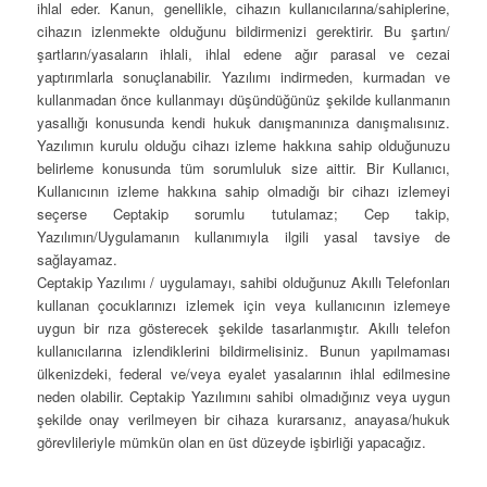
ihlal eder. Kanun, genellikle, cihazın kullanıcılarına/sahiplerine,
cihazın izlenmekte olduğunu bildirmenizi gerektirir. Bu şartın/
şartların/yasaların ihlali, ihlal edene ağır parasal ve cezai
yaptırımlarla sonuçlanabilir. Yazılımı indirmeden, kurmadan ve
kullanmadan önce kullanmayı düşündüğünüz şekilde kullanmanın
yasallığı konusunda kendi hukuk danışmanınıza danışmalısınız.
Yazılımın kurulu olduğu cihazı izleme hakkına sahip olduğunuzu
belirleme konusunda tüm sorumluluk size aittir. Bir Kullanıcı,
Kullanıcının izleme hakkına sahip olmadığı bir cihazı izlemeyi
seçerse Ceptakip sorumlu tutulamaz; Cep takip,
Yazılımın/Uygulamanın kullanımıyla ilgili yasal tavsiye de
sağlayamaz.
Ceptakip Yazılımı / uygulamayı, sahibi olduğunuz Akıllı Telefonları
kullanan çocuklarınızı izlemek için veya kullanıcının izlemeye
uygun bir rıza gösterecek şekilde tasarlanmıştır. Akıllı telefon
kullanıcılarına izlendiklerini bildirmelisiniz. Bunun yapılmaması
ülkenizdeki, federal ve/veya eyalet yasalarının ihlal edilmesine
neden olabilir. Ceptakip Yazılımını sahibi olmadığınız veya uygun
şekilde onay verilmeyen bir cihaza kurarsanız, anayasa/hukuk
görevlileriyle mümkün olan en üst düzeyde işbirliği yapacağız.