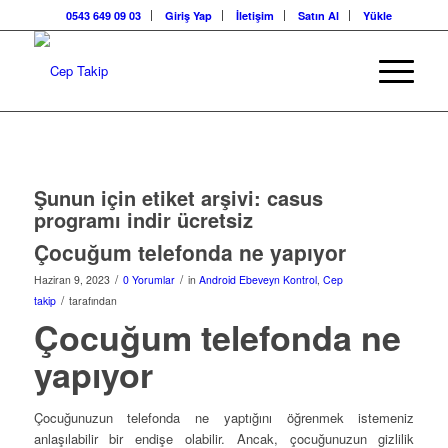
0543 649 09 03
Giriş Yap
İletişim
Satın Al
Yükle
Şunun için etiket arşivi:
casus
programı indir ücretsiz
Çocuğum telefonda ne yapıyor
/
/
Haziran 9, 2023
0 Yorumlar
in
Android Ebeveyn Kontrol
,
Cep
/
takip
tarafından
Çocuğum telefonda ne
yapıyor
Çocuğunuzun telefonda ne yaptığını öğrenmek istemeniz
anlaşılabilir bir endişe olabilir. Ancak, çocuğunuzun gizlilik