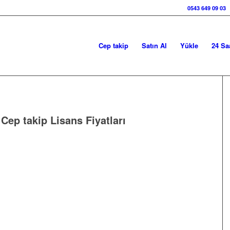
0543 649 09 03
Cep takip
Satın Al
Yükle
24 Sa
:
Cep takip Lisans Fiyatları