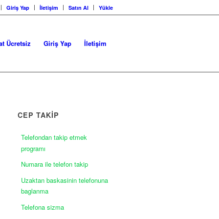
Giriş Yap
İletişim
Satın Al
Yükle
at Ücretsiz
Giriş Yap
İletişim
CEP TAKİP
Telefondan takip etmek
programı
Numara ile telefon takip
Uzaktan baskasinin telefonuna
baglanma
Telefona sizma