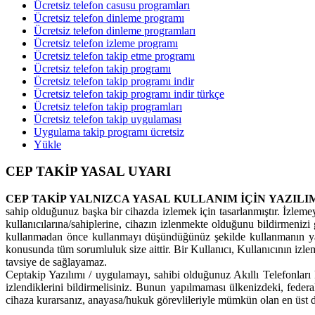
Ücretsiz telefon casusu programları
Ücretsiz telefon dinleme programı
Ücretsiz telefon dinleme programları
Ücretsiz telefon izleme programı
Ücretsiz telefon takip etme programı
Ücretsiz telefon takip programı
Ücretsiz telefon takip programı indir
Ücretsiz telefon takip programı indir türkçe
Ücretsiz telefon takip programları
Ücretsiz telefon takip uygulaması
Uygulama takip programı ücretsiz
Yükle
CEP TAKİP YASAL UYARI
CEP TAKİP YALNIZCA YASAL KULLANIM İÇİN YAZILI
sahip olduğunuz başka bir cihazda izlemek için tasarlanmıştır. İzleme
kullanıcılarına/sahiplerine, cihazın izlenmekte olduğunu bildirmenizi g
kullanmadan önce kullanmayı düşündüğünüz şekilde kullanmanın yas
konusunda tüm sorumluluk size aittir. Bir Kullanıcı, Kullanıcının izl
tavsiye de sağlayamaz.
Ceptakip Yazılımı / uygulamayı, sahibi olduğunuz Akıllı Telefonları k
izlendiklerini bildirmelisiniz. Bunun yapılmaması ülkenizdeki, feder
cihaza kurarsanız, anayasa/hukuk görevlileriyle mümkün olan en üst d