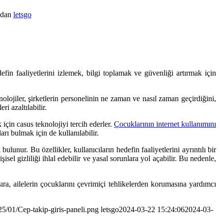
ından
letsgo
efin faaliyetlerini izlemek, bilgi toplamak ve güvenliği artırmak için
nolojiler, şirketlerin personelinin ne zaman ve nasıl zaman geçirdiğini,
i azaltılabilir.
için casus teknolojiyi tercih ederler.
Çocuklarının internet kullanımını
arı bulmak için de kullanılabilir.
bulunur. Bu özellikler, kullanıcıların hedefin faaliyetlerini ayrıntılı bir
isel gizliliği ihlal edebilir ve yasal sorunlara yol açabilir. Bu nedenle,
 sıra, ailelerin çocuklarını çevrimiçi tehlikelerden korumasına yardımcı
5/01/Cep-takip-giris-paneli.png
letsgo
2024-03-22 15:24:06
2024-03-