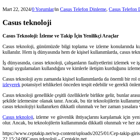
Mart 22, 2024
/
0 Yorumlar
/
in
Casus Telefon Dinleme
,
Casus Telefon 
Casus teknoloji
Casus Teknoloji: İzleme ve Takip İçin Yenilikçi Araçlar
Casus teknoloji, günümüzde bilgi toplama ve izleme konularında kullan
kullanılır. Hem iş dünyasında hem de kişisel kullanımlarda, casus teknol
İş dünyasında, casus teknoloji, çalışanların faaliyetlerini izlemek ve 
hangi uygulamaları kullandığını ve kimlerle iletişim kurduğunu izlemeleri
Casus teknoloji aynı zamanda kişisel kullanımlarda da önemli bir rol o
izleyerek
potansiyel tehlikeleri önceden tespit edebilir ve gerekli önleml
Casus teknoloji genellikle çeşitli özelliklerle birlikte gelir, bunlar ara
şekilde izlemesine olanak tanır. Ancak, bu tür teknolojilerin kullanımıyl
casus teknolojiyi kullanırken dikkatli olunmalı ve her zaman yasalara v
Casus teknoloji
, izleme ve güvenlik ihtiyaçlarını karşılamak için yeni
olur. Ancak, bu teknolojilerin kullanımında dikkatli olunmalı ve her z
https://www.ceptakip.net/wp-content/uploads/2025/01/Cep-takip-giris
22 15:24:06
Casus teknoloji – Ceptakip.net