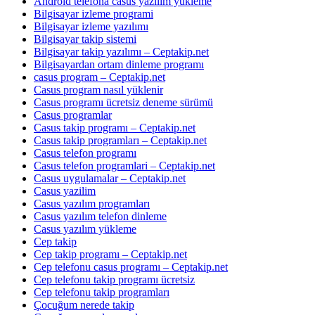
Android telefona casus yazılım yükleme
Bilgisayar izleme programi
Bilgisayar izleme yazılımı
Bilgisayar takip sistemi
Bilgisayar takip yazılımı – Ceptakip.net
Bilgisayardan ortam dinleme programı
casus program – Ceptakip.net
Casus program nasıl yüklenir
Casus programı ücretsiz deneme sürümü
Casus programlar
Casus takip programı – Ceptakip.net
Casus takip programları – Ceptakip.net
Casus telefon programı
Casus telefon programlari – Ceptakip.net
Casus uygulamalar – Ceptakip.net
Casus yazilim
Casus yazılım programları
Casus yazılım telefon dinleme
Casus yazılım yükleme
Cep takip
Cep takip programı – Ceptakip.net
Cep telefonu casus programı – Ceptakip.net
Cep telefonu takip programı ücretsiz
Cep telefonu takip programları
Çocuğum nerede takip