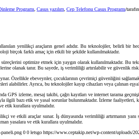
Dinleme Programı
,
Casus yazılım
,
Cep Telefonu Casus Programı
/
taraf
ılan yenilikçi araçların genel adıdır. Bu teknolojiler, belirli bir hed
oji birçok farklı amaç için etkili bir şekilde kullanılmaktadır.
iş süreçlerini optimize etmek için yaygın olarak kullanılmaktadır. Bu tek
ne olanak tanır. Bu sayede, iş verimliliği artırılabilir ve güvenlik riskler
ynar. Özellikle ebeveynler, çocuklarının çevrimiçi güvenliğini sağlamak 
eri alabilirler. Ayrıca, bu teknolojiler kayıp cihazları veya çalınan eşyal
sında GPS izleme, mesaj takibi, çağrı kayıtları ve internet tarama geçmişi 
a ilgili bazı etik ve yasal sorunlar bulunmaktadır. İzleme faaliyetleri, kiş
e etik kurallara uyulmalıdır.
likçi ve etkili araçlar sunar. İş dünyasında verimliliği artırmanın yanı
aman yasalara ve etik kurallara uyulmalıdır.
-paneli.png
0
0
letsgo
https://www.ceptakip.net/wp-content/uploads/202