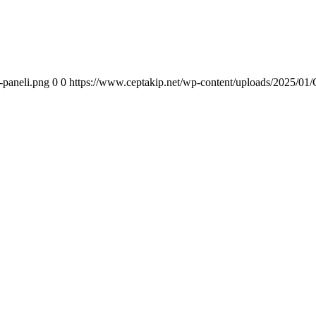
-paneli.png
0
0
https://www.ceptakip.net/wp-content/uploads/2025/01/C