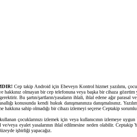
MDIR!
Cep takip Android için Ebeveyn Kontrol hizmet yazılımı, çocukl
ye hakkınız olmayan bir cep telefonuna veya başka bir cihaza gözetim y
erektirir. Bu şartın/şartların/yasaların ihlali, ihlal edene ağır parasal
allığı konusunda kendi hukuk danışmanınıza danışmalısınız. Yazılım
eme hakkına sahip olmadığı bir cihazı izlemeyi seçerse Ceptakip sorumlu
ullanan çocuklarınızı izlemek için veya kullanıcının izlemeye uygun bir 
al ve/veya eyalet yasalarının ihlal edilmesine neden olabilir. Ceptakip
üzeyde işbirliği yapacağız.