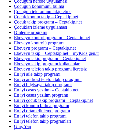
Çocuğum nerede uygulaması
Çocuğun konumunu bulma
Çocuğun telefonunu takip etme
Çocuk konum takip – Ceptakip.net
Çocuk takip programı – Ceptakip.net
Çocukları izleme uygulaması
Dinleme programı
Ebeveyn kontrol programı – Ceptakip.net
Ebeveyn kontrolü programı
Ebeveyn programı – Ceptakip.net
Ebeveyn takip – Ceptakip.net – myKids.gen.tr
Ebeveyn takip programı – Ceptakip.net
Ebeveyn takip programı kullananlar
Ebeveyn telefon takip programı ücretsiz
En iyi aile takip programı
En iyi android telefon takip programı
En iyi bilgisayar takip programı
En iyi casus yazılım – Ceptakip.net
En iyi casus yazılım programı
En iyi çocuk takip programı – Ceptakip.net
En iyi konum bulma programı
En iyi ortam dinleme programı
En iyi telefon takip programı
En iyi telefon takip programları
Giriş Yap