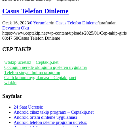
Casus Telefon Dinleme
Ocak 16, 2023
/
0 Yorumlar
/
in
Casus Telefon Dinleme
/
tarafından
Devamını Oku
https://www.ceptakip.net/wp-content/uploads/2025/01/Cep-takip-giris
08:47:58
Casus Telefon Dinleme
CEP TAKİP
wtakip ücretsiz – Ceptakip.net
Çocuğun nerede olduğunu gösteren uygulama
Telefon sinyali bulma programı
Canlı konum uygulaması – Ceptakip.net
wtakip
Sayfalar
24 Saat Ücretsiz
Android cihaz takip programı – Ceptakip.net
Android ortam dinleme uygulaması
Android telefon izleme programı ücretsiz