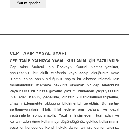
CEP TAKİP YASAL UYARI
CEP TAKİP YALNIZCA YASAL KULLANIM İÇİN YAZILIMDIR!
Cep takip Android için Ebeveyn Kontrol hizmet yazılımı,
çocuklarınızı bir akıllı telefonda veya sahip olduğunuz veya
izleme iznine sahip olduğunuz başka bir cihazda izlemek için
tasarlanmıştır. İzlemeye hakkınız olmayan bir cep telefonuna
veya başka bir cihaza gözetim yazılımı yüklemek yargı yasasını
ihlal eder. Kanun, genellikle, cihazın kullanıcılarına/sahiplerine,
cihazın izlenmekte olduğunu bildirmenizi gerektirir. Bu şartın/
şartların/yasaların ihlali, ihlal edene ağır parasal ve cezai
yaptırımlarla sonuçlanabilir. Yazılımı indirmeden, kurmadan ve
kullanmadan önce kullanmayı düşündüğünüz şekilde kullanmanın
yasallığı konusunda kendi hukuk danışmanınıza danışmalısınız.