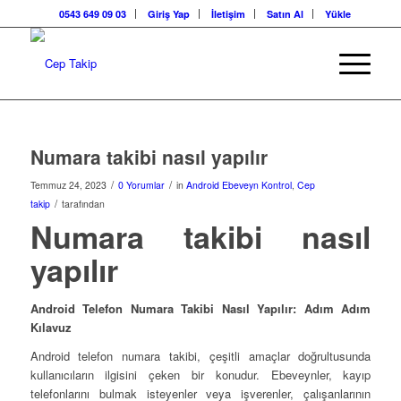
0543 649 09 03
Giriş Yap
İletişim
Satın Al
Yükle
Numara takibi nasıl yapılır
/
/
Temmuz 24, 2023
0 Yorumlar
in
Android Ebeveyn Kontrol
,
Cep
/
takip
tarafından
Numara takibi nasıl
yapılır
Android Telefon Numara Takibi Nasıl Yapılır: Adım Adım
Kılavuz
Android telefon numara takibi, çeşitli amaçlar doğrultusunda
kullanıcıların ilgisini çeken bir konudur. Ebeveynler, kayıp
telefonlarını bulmak isteyenler veya işverenler, çalışanlarının