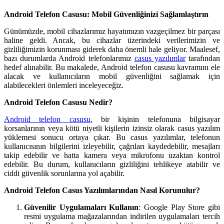
Android Telefon Casusu: Mobil Güvenliğinizi Sağlamlaştırın
Günümüzde, mobil cihazlarımız hayatımızın vazgeçilmez bir parçası
haline geldi. Ancak, bu cihazlar üzerindeki verilerimizin ve
gizliliğimizin korunması giderek daha önemli hale geliyor. Maalesef,
bazı durumlarda Android telefonlarımız
casus yazılımlar
tarafından
hedef alınabilir. Bu makalede, Android telefon casusu kavramını ele
alacak ve kullanıcıların mobil güvenliğini sağlamak için
alabilecekleri önlemleri inceleyeceğiz.
Android Telefon Casusu Nedir?
Android telefon casusu
, bir kişinin telefonuna bilgisayar
korsanlarının veya kötü niyetli kişilerin izinsiz olarak casus yazılım
yüklemesi sonucu ortaya çıkar. Bu casus yazılımlar, telefonun
kullanıcısının bilgilerini izleyebilir, çağrıları kaydedebilir, mesajları
takip edebilir ve hatta kamera veya mikrofonu uzaktan kontrol
edebilir. Bu durum, kullanıcıların gizliliğini tehlikeye atabilir ve
ciddi güvenlik sorunlarına yol açabilir.
Android Telefon Casus Yazılımlarından Nasıl Korunulur?
Güvenilir Uygulamaları Kullanın
: Google Play Store gibi
resmi uygulama mağazalarından indirilen uygulamaları tercih