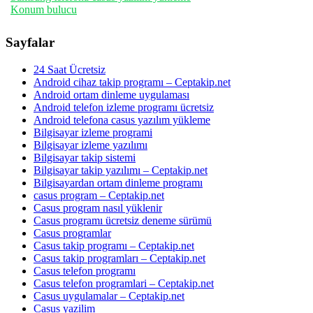
Konum bulucu
Sayfalar
24 Saat Ücretsiz
Android cihaz takip programı – Ceptakip.net
Android ortam dinleme uygulaması
Android telefon izleme programı ücretsiz
Android telefona casus yazılım yükleme
Bilgisayar izleme programi
Bilgisayar izleme yazılımı
Bilgisayar takip sistemi
Bilgisayar takip yazılımı – Ceptakip.net
Bilgisayardan ortam dinleme programı
casus program – Ceptakip.net
Casus program nasıl yüklenir
Casus programı ücretsiz deneme sürümü
Casus programlar
Casus takip programı – Ceptakip.net
Casus takip programları – Ceptakip.net
Casus telefon programı
Casus telefon programlari – Ceptakip.net
Casus uygulamalar – Ceptakip.net
Casus yazilim