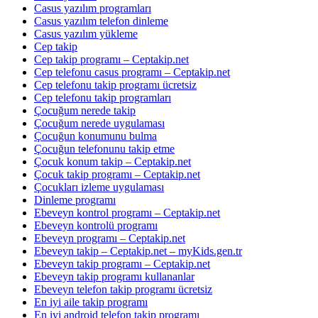
Casus yazılım programları
Casus yazılım telefon dinleme
Casus yazılım yükleme
Cep takip
Cep takip programı – Ceptakip.net
Cep telefonu casus programı – Ceptakip.net
Cep telefonu takip programı ücretsiz
Cep telefonu takip programları
Çocuğum nerede takip
Çocuğum nerede uygulaması
Çocuğun konumunu bulma
Çocuğun telefonunu takip etme
Çocuk konum takip – Ceptakip.net
Çocuk takip programı – Ceptakip.net
Çocukları izleme uygulaması
Dinleme programı
Ebeveyn kontrol programı – Ceptakip.net
Ebeveyn kontrolü programı
Ebeveyn programı – Ceptakip.net
Ebeveyn takip – Ceptakip.net – myKids.gen.tr
Ebeveyn takip programı – Ceptakip.net
Ebeveyn takip programı kullananlar
Ebeveyn telefon takip programı ücretsiz
En iyi aile takip programı
En iyi android telefon takip programı