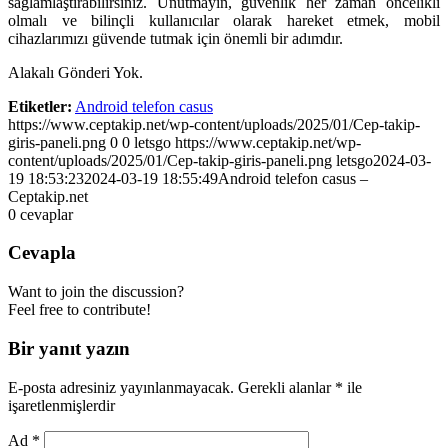
sağlamlaştırabilirsiniz. Unutmayın, güvenlik her zaman öncelikli
olmalı ve bilinçli kullanıcılar olarak hareket etmek, mobil
cihazlarımızı güvende tutmak için önemli bir adımdır.
Alakalı Gönderi Yok.
Etiketler:
Android telefon casus
https://www.ceptakip.net/wp-content/uploads/2025/01/Cep-takip-
giris-paneli.png
0
0
letsgo
https://www.ceptakip.net/wp-
content/uploads/2025/01/Cep-takip-giris-paneli.png
letsgo
2024-03-
19 18:53:23
2024-03-19 18:55:49
Android telefon casus –
Ceptakip.net
0
cevaplar
Cevapla
Want to join the discussion?
Feel free to contribute!
Bir yanıt yazın
E-posta adresiniz yayınlanmayacak.
Gerekli alanlar
*
ile
işaretlenmişlerdir
Ad
*