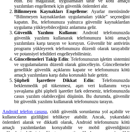
edin. Bu mağazalar, uygulamaları tarar ve kötü amaçlı
yazılımları engellemek için güvenlik önlemleri alır.
Bilinmeyen Kaynakları Engelleme
: Ayarlar menüsünde
“Bilinmeyen kaynaklardan uygulamaları yükle” seçeneğini
kapatın. Bu, telefonunuza yalnızca güvenilir kaynaklardan
uygulama yükleyebileceğiniz anlamına gelir.
Güvenlik Yazılımı Kullanın
: Android telefonunuzda
güvenlik yazılımı kullanarak telefonunuzu kötü amaçlı
yazılımlara karşı tarayın ve koruyun. Güvenilir bir antivirüs
programı yükleyerek telefonunuzu düzenli olarak tarayabilir
ve potansiyel tehditleri engelleyebilirsiniz.
Güncellemeleri Takip Edin
: Telefonunuzun işletim sistemini
ve uygulamalarını düzenli olarak güncelleyin. Güncellemeler
genellikle güvenlik açıklarını kapatır ve telefonunuzu kötü
amaçlı yazılımlara karşı daha korunaklı hale getirir.
Şüpheli İşaretlere Dikkat Edin
: Telefonunuzda
beklenmedik pil tükenmesi, aşırı veri kullanımı veya
yavaşlama gibi şüpheli işaretler fark ederseniz, telefonunuzda
casus yazılım olabileceğini düşünün. Bu durumda, güvenilir
bir güvenlik yazılımı kullanarak telefonunuzu tarayın.
Android telefon casusu
, ciddi güvenlik sorunlarına yol açabilir ve
kullanıcıların gizliliğini tehlikeye atabilir. Ancak, yukarıdaki
önlemleri alarak ve dikkatli olarak, Android telefonunuzu kötü
amaçlı yazılımlardan koruyabilir ve mobil güvenliğinizi