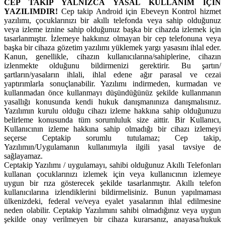
CEP TAKİP YALNIZCA YASAL KULLANIM İÇİN
YAZILIMDIR!
Cep takip Android için Ebeveyn Kontrol hizmet
yazılımı, çocuklarınızı bir akıllı telefonda veya sahip olduğunuz
veya izleme iznine sahip olduğunuz başka bir cihazda izlemek için
tasarlanmıştır. İzlemeye hakkınız olmayan bir cep telefonuna veya
başka bir cihaza gözetim yazılımı yüklemek yargı yasasını ihlal eder.
Kanun, genellikle, cihazın kullanıcılarına/sahiplerine, cihazın
izlenmekte olduğunu bildirmenizi gerektirir. Bu şartın/
şartların/yasaların ihlali, ihlal edene ağır parasal ve cezai
yaptırımlarla sonuçlanabilir. Yazılımı indirmeden, kurmadan ve
kullanmadan önce kullanmayı düşündüğünüz şekilde kullanmanın
yasallığı konusunda kendi hukuk danışmanınıza danışmalısınız.
Yazılımın kurulu olduğu cihazı izleme hakkına sahip olduğunuzu
belirleme konusunda tüm sorumluluk size aittir. Bir Kullanıcı,
Kullanıcının izleme hakkına sahip olmadığı bir cihazı izlemeyi
seçerse Ceptakip sorumlu tutulamaz; Cep takip,
Yazılımın/Uygulamanın kullanımıyla ilgili yasal tavsiye de
sağlayamaz.
Ceptakip Yazılımı / uygulamayı, sahibi olduğunuz Akıllı Telefonları
kullanan çocuklarınızı izlemek için veya kullanıcının izlemeye
uygun bir rıza gösterecek şekilde tasarlanmıştır. Akıllı telefon
kullanıcılarına izlendiklerini bildirmelisiniz. Bunun yapılmaması
ülkenizdeki, federal ve/veya eyalet yasalarının ihlal edilmesine
neden olabilir. Ceptakip Yazılımını sahibi olmadığınız veya uygun
şekilde onay verilmeyen bir cihaza kurarsanız, anayasa/hukuk