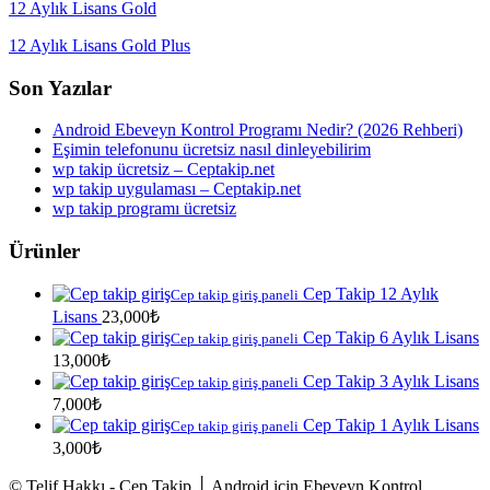
12 Aylık Lisans Gold
12 Aylık Lisans Gold Plus
Son Yazılar
Android Ebeveyn Kontrol Programı Nedir? (2026 Rehberi)
Eşimin telefonunu ücretsiz nasıl dinleyebilirim
wp takip ücretsiz – Ceptakip.net
wp takip uygulaması – Ceptakip.net
wp takip programı ücretsiz
Ürünler
Cep Takip 12 Aylık
Cep takip giriş paneli
Lisans
23,000
₺
Cep Takip 6 Aylık Lisans
Cep takip giriş paneli
13,000
₺
Cep Takip 3 Aylık Lisans
Cep takip giriş paneli
7,000
₺
Cep Takip 1 Aylık Lisans
Cep takip giriş paneli
3,000
₺
© Telif Hakkı - Cep Takip │ Android için Ebeveyn Kontrol