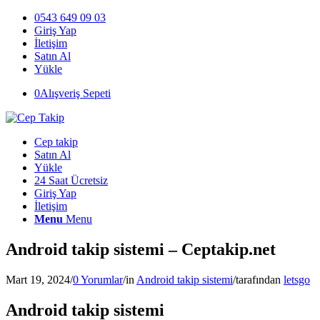
0543 649 09 03
Giriş Yap
İletişim
Satın Al
Yükle
0
Alışveriş Sepeti
Cep takip
Satın Al
Yükle
24 Saat Ücretsiz
Giriş Yap
İletişim
Menu
Menu
Android takip sistemi – Ceptakip.net
Mart 19, 2024
/
0 Yorumlar
/
in
Android takip sistemi
/
tarafından
letsgo
Android takip sistemi