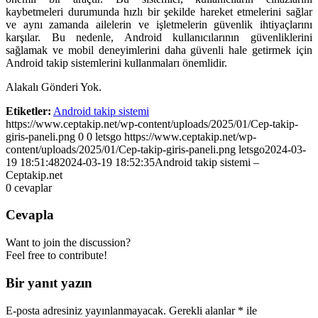
kaybetmeleri durumunda hızlı bir şekilde hareket etmelerini sağlar
ve aynı zamanda ailelerin ve işletmelerin güvenlik ihtiyaçlarını
karşılar. Bu nedenle, Android kullanıcılarının güvenliklerini
sağlamak ve mobil deneyimlerini daha güvenli hale getirmek için
Android takip sistemlerini kullanmaları önemlidir.
Alakalı Gönderi Yok.
Etiketler:
Android takip sistemi
https://www.ceptakip.net/wp-content/uploads/2025/01/Cep-takip-
giris-paneli.png
0
0
letsgo
https://www.ceptakip.net/wp-
content/uploads/2025/01/Cep-takip-giris-paneli.png
letsgo
2024-03-
19 18:51:48
2024-03-19 18:52:35
Android takip sistemi –
Ceptakip.net
0
cevaplar
Cevapla
Want to join the discussion?
Feel free to contribute!
Bir yanıt yazın
E-posta adresiniz yayınlanmayacak.
Gerekli alanlar
*
ile