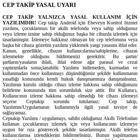
CEP TAKİP YASAL UYARI
CEP TAKİP YALNIZCA YASAL KULLANIM İÇİN
YAZILIMDIR!
Cep takip Android için Ebeveyn Kontrol hizmet
yazılımı, çocuklarınızı bir akıllı telefonda veya sahip olduğunuz
veya izleme iznine sahip olduğunuz başka bir cihazda izlemek için
tasarlanmıştır. İzlemeye hakkınız olmayan bir cep telefonuna veya
başka bir cihaza gözetim yazılımı yüklemek yargı yasasını ihlal eder.
Kanun, genellikle, cihazın kullanıcılarına/sahiplerine, cihazın
izlenmekte olduğunu bildirmenizi gerektirir. Bu şartın/
şartların/yasaların ihlali, ihlal edene ağır parasal ve cezai
yaptırımlarla sonuçlanabilir. Yazılımı indirmeden, kurmadan ve
kullanmadan önce kullanmayı düşündüğünüz şekilde kullanmanın
yasallığı konusunda kendi hukuk danışmanınıza danışmalısınız.
Yazılımın kurulu olduğu cihazı izleme hakkına sahip olduğunuzu
belirleme konusunda tüm sorumluluk size aittir. Bir Kullanıcı,
Kullanıcının izleme hakkına sahip olmadığı bir cihazı izlemeyi
seçerse Ceptakip sorumlu tutulamaz; Cep takip,
Yazılımın/Uygulamanın kullanımıyla ilgili yasal tavsiye de
sağlayamaz.
Ceptakip Yazılımı / uygulamayı, sahibi olduğunuz Akıllı Telefonları
kullanan çocuklarınızı izlemek için veya kullanıcının izlemeye
uygun bir rıza gösterecek şekilde tasarlanmıştır. Akıllı telefon
kullanıcılarına izlendiklerini bildirmelisiniz. Bunun yapılmaması