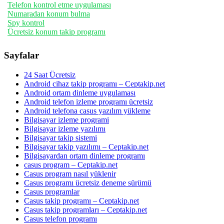
Telefon kontrol etme uygulaması
Numaradan konum bulma
Spy kontrol
Ücretsiz konum takip programı
Sayfalar
24 Saat Ücretsiz
Android cihaz takip programı – Ceptakip.net
Android ortam dinleme uygulaması
Android telefon izleme programı ücretsiz
Android telefona casus yazılım yükleme
Bilgisayar izleme programi
Bilgisayar izleme yazılımı
Bilgisayar takip sistemi
Bilgisayar takip yazılımı – Ceptakip.net
Bilgisayardan ortam dinleme programı
casus program – Ceptakip.net
Casus program nasıl yüklenir
Casus programı ücretsiz deneme sürümü
Casus programlar
Casus takip programı – Ceptakip.net
Casus takip programları – Ceptakip.net
Casus telefon programı