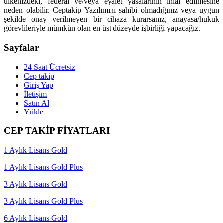
ülkenizdeki, federal ve/veya eyalet yasalarının ihlal edilmesine
neden olabilir. Ceptakip Yazılımını sahibi olmadığınız veya uygun
şekilde onay verilmeyen bir cihaza kurarsanız, anayasa/hukuk
görevlileriyle mümkün olan en üst düzeyde işbirliği yapacağız.
Sayfalar
24 Saat Ücretsiz
Cep takip
Giriş Yap
İletişim
Satın Al
Yükle
CEP TAKİP FİYATLARI
1 Aylık Lisans Gold
1 Aylık Lisans Gold Plus
3 Aylık Lisans Gold
3 Aylık Lisans Gold Plus
6 Aylık Lisans Gold