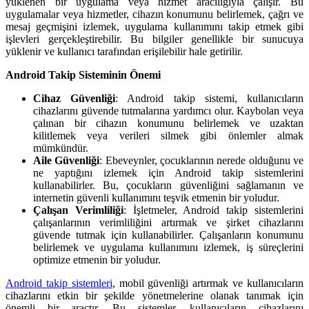
yüklenen bir uygulama veya hizmet aracılığıyla çalışır. Bu
uygulamalar veya hizmetler, cihazın konumunu belirlemek, çağrı ve
mesaj geçmişini izlemek, uygulama kullanımını takip etmek gibi
işlevleri gerçekleştirebilir. Bu bilgiler genellikle bir sunucuya
yüklenir ve kullanıcı tarafından erişilebilir hale getirilir.
Android Takip Sisteminin Önemi
Cihaz Güvenliği
: Android takip sistemi, kullanıcıların
cihazlarını güvende tutmalarına yardımcı olur. Kaybolan veya
çalınan bir cihazın konumunu belirlemek ve uzaktan
kilitlemek veya verileri silmek gibi önlemler almak
mümkündür.
Aile Güvenliği
: Ebeveynler, çocuklarının nerede olduğunu ve
ne yaptığını izlemek için Android takip sistemlerini
kullanabilirler. Bu, çocukların güvenliğini sağlamanın ve
internetin güvenli kullanımını teşvik etmenin bir yoludur.
Çalışan Verimliliği
: İşletmeler, Android takip sistemlerini
çalışanlarının verimliliğini artırmak ve şirket cihazlarını
güvende tutmak için kullanabilirler. Çalışanların konumunu
belirlemek ve uygulama kullanımını izlemek, iş süreçlerini
optimize etmenin bir yoludur.
Android takip sistemleri
, mobil güvenliği artırmak ve kullanıcıların
cihazlarını etkin bir şekilde yönetmelerine olanak tanımak için
önemli bir araçtır. Bu sistemler, kullanıcıların cihazlarını