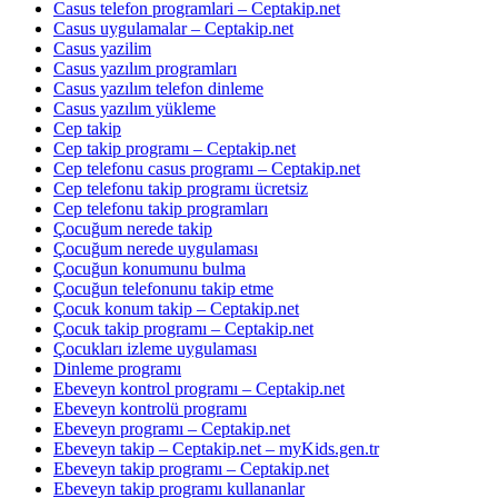
Casus telefon programlari – Ceptakip.net
Casus uygulamalar – Ceptakip.net
Casus yazilim
Casus yazılım programları
Casus yazılım telefon dinleme
Casus yazılım yükleme
Cep takip
Cep takip programı – Ceptakip.net
Cep telefonu casus programı – Ceptakip.net
Cep telefonu takip programı ücretsiz
Cep telefonu takip programları
Çocuğum nerede takip
Çocuğum nerede uygulaması
Çocuğun konumunu bulma
Çocuğun telefonunu takip etme
Çocuk konum takip – Ceptakip.net
Çocuk takip programı – Ceptakip.net
Çocukları izleme uygulaması
Dinleme programı
Ebeveyn kontrol programı – Ceptakip.net
Ebeveyn kontrolü programı
Ebeveyn programı – Ceptakip.net
Ebeveyn takip – Ceptakip.net – myKids.gen.tr
Ebeveyn takip programı – Ceptakip.net
Ebeveyn takip programı kullananlar