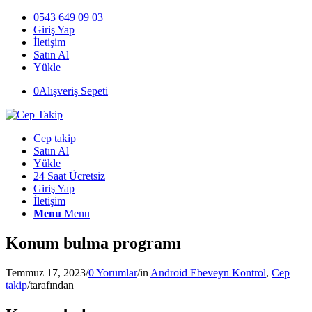
0543 649 09 03
Giriş Yap
İletişim
Satın Al
Yükle
0
Alışveriş Sepeti
Cep takip
Satın Al
Yükle
24 Saat Ücretsiz
Giriş Yap
İletişim
Menu
Menu
Konum bulma programı
Temmuz 17, 2023
/
0 Yorumlar
/
in
Android Ebeveyn Kontrol
,
Cep
takip
/
tarafından