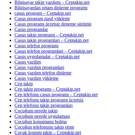
Bilgisayar takip yazılımı – Ceptakip.net
Bilgisayardan ortam dinleme programı
casus program – Ceptakip.net
Casus program nasıl yüklenir
Casus programı ücretsiz deneme sürümü
Casus programlar
Casus takip programı – Ceptakip.net
Casus takip programları – Ceptakip.net
Casus telefon programı
Casus telefon programlari – Ceptakip.net
Casus uygulamalar – Ceptakip.net
Casus yazilim
Casus yazılım programları
Casus yazılım telefon dinleme
Casus yazılım yükleme
Cep takip
Cep takip programı – Ceptakip.net
Cep telefonu casus programı – Ceptakip.net
Cep telefonu takip programı ücretsiz
Cep telefonu takip programları
Çocuğum nerede takip
Çocuğum nerede uygulaması
Çocuğun konumunu bulma
Çocuğun telefonunu takip etme
Çocuk konum takip – Ceptakip.net