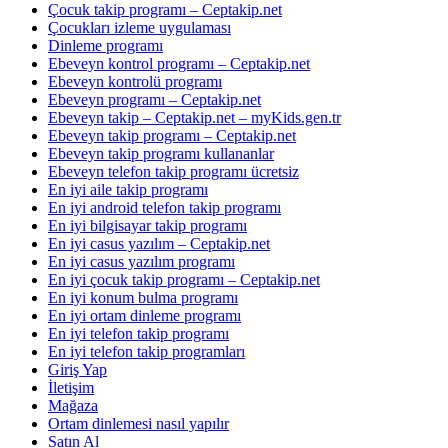
Çocuk takip programı – Ceptakip.net
Çocukları izleme uygulaması
Dinleme programı
Ebeveyn kontrol programı – Ceptakip.net
Ebeveyn kontrolü programı
Ebeveyn programı – Ceptakip.net
Ebeveyn takip – Ceptakip.net – myKids.gen.tr
Ebeveyn takip programı – Ceptakip.net
Ebeveyn takip programı kullananlar
Ebeveyn telefon takip programı ücretsiz
En iyi aile takip programı
En iyi android telefon takip programı
En iyi bilgisayar takip programı
En iyi casus yazılım – Ceptakip.net
En iyi casus yazılım programı
En iyi çocuk takip programı – Ceptakip.net
En iyi konum bulma programı
En iyi ortam dinleme programı
En iyi telefon takip programı
En iyi telefon takip programları
Giriş Yap
İletişim
Mağaza
Ortam dinlemesi nasıl yapılır
Satın Al