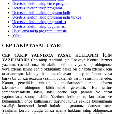
Ücretsiz telefon takip etme programı
Ücretsiz telefon takip programı
Ücretsiz telefon takip programı indir
Ücretsiz telefon takip programı indir türkçe
Ücretsiz telefon takip programları
Ücretsiz telefon takip uygulaması
Uygulama takip programı ücretsiz
Yükle
CEP TAKİP YASAL UYARI
CEP TAKİP YALNIZCA YASAL KULLANIM İÇİN
YAZILIMDIR!
Cep takip Android için Ebeveyn Kontrol hizmet
yazılımı, çocuklarınızı bir akıllı telefonda veya sahip olduğunuz
veya izleme iznine sahip olduğunuz başka bir cihazda izlemek için
tasarlanmıştır. İzlemeye hakkınız olmayan bir cep telefonuna veya
başka bir cihaza gözetim yazılımı yüklemek yargı yasasını ihlal eder.
Kanun, genellikle, cihazın kullanıcılarına/sahiplerine, cihazın
izlenmekte olduğunu bildirmenizi gerektirir. Bu şartın/
şartların/yasaların ihlali, ihlal edene ağır parasal ve cezai
yaptırımlarla sonuçlanabilir. Yazılımı indirmeden, kurmadan ve
kullanmadan önce kullanmayı düşündüğünüz şekilde kullanmanın
yasallığı konusunda kendi hukuk danışmanınıza danışmalısınız.
Yazılımın kurulu olduğu cihazı izleme hakkına sahip olduğunuzu