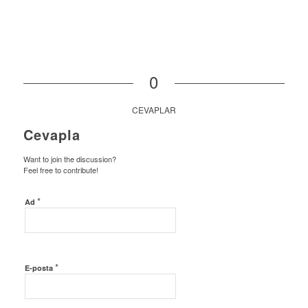
0
CEVAPLAR
Cevapla
Want to join the discussion?
Feel free to contribute!
*
Ad
*
E-posta