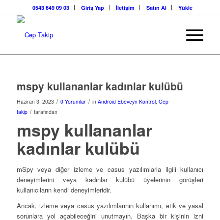
0543 649 09 03
Giriş Yap
İletişim
Satın Al
Yükle
mspy kullananlar kadınlar kulübü
/
/
Haziran 3, 2023
0 Yorumlar
in
Android Ebeveyn Kontrol
,
Cep
/
takip
tarafından
mspy kullananlar
kadınlar kulübü
mSpy veya diğer izleme ve casus yazılımlarla ilgili kullanıcı
deneyimlerini veya kadınlar kulübü üyelerinin görüşleri
kullanıcıların kendi deneyimleridir.
Ancak, izleme veya casus yazılımlarının kullanımı, etik ve yasal
sorunlara yol açabileceğini unutmayın. Başka bir kişinin izni