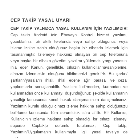
CEP TAKİP YASAL UYARI
CEP TAKİP YALNIZCA YASAL KULLANIM İÇİN YAZILIMDIR!
Cep takip Android için Ebeveyn Kontrol hizmet yazılımı,
çocuklarınızı bir akıllı telefonda veya sahip olduğunuz veya
izleme iznine sahip olduğunuz başka bir cihazda izlemek için
tasarlanmıştır. İzlemeye hakkınız olmayan bir cep telefonuna
veya başka bir cihaza gözetim yazılımı yüklemek yargı yasasını
ihlal eder. Kanun, genellikle, cihazın kullanıcılarına/sahiplerine,
cihazın izlenmekte olduğunu bildirmenizi gerektirir. Bu şartın/
şartların/yasaların ihlali, ihlal edene ağır parasal ve cezai
yaptırımlarla sonuçlanabilir. Yazılımı indirmeden, kurmadan ve
kullanmadan önce kullanmayı düşündüğünüz şekilde kullanmanın
yasallığı konusunda kendi hukuk danışmanınıza danışmalısınız.
Yazılımın kurulu olduğu cihazı izleme hakkına sahip olduğunuzu
belirleme konusunda tüm sorumluluk size aittir. Bir Kullanıcı,
Kullanıcının izleme hakkına sahip olmadığı bir cihazı izlemeyi
seçerse Ceptakip sorumlu tutulamaz; Cep takip,
Yazılımın/Uygulamanın kullanımıyla ilgili yasal tavsiye de