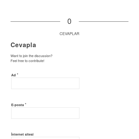
0
CEVAPLAR
Cevapla
Want to join the discussion?
Feel free to contribute!
*
Ad
*
E-posta
İnternet sitesi