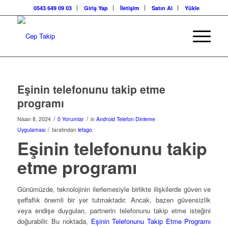
0543 649 09 03
Giriş Yap
İletişim
Satın Al
Yükle
Eşinin telefonunu takip etme
programı
/
/
Nisan 8, 2024
0 Yorumlar
in
Android Telefon Dinleme
/
Uygulaması
tarafından
letsgo
Eşinin telefonunu takip
etme programı
Günümüzde, teknolojinin ilerlemesiyle birlikte ilişkilerde güven ve
şeffaflık önemli bir yer tutmaktadır. Ancak, bazen güvensizlik
veya endişe duyguları, partnerin telefonunu takip etme isteğini
doğurabilir. Bu noktada,
Eşinin Telefonunu Takip Etme Programı