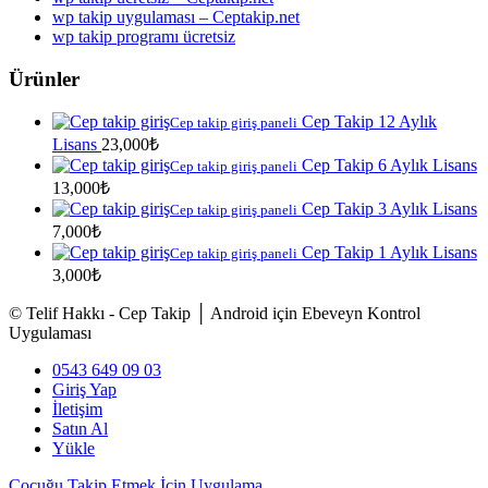
wp takip uygulaması – Ceptakip.net
wp takip programı ücretsiz
Ürünler
Cep Takip 12 Aylık
Cep takip giriş paneli
Lisans
23,000
₺
Cep Takip 6 Aylık Lisans
Cep takip giriş paneli
13,000
₺
Cep Takip 3 Aylık Lisans
Cep takip giriş paneli
7,000
₺
Cep Takip 1 Aylık Lisans
Cep takip giriş paneli
3,000
₺
© Telif Hakkı - Cep Takip │ Android için Ebeveyn Kontrol
Uygulaması
0543 649 09 03
Giriş Yap
İletişim
Satın Al
Yükle
Çocuğu Takip Etmek İçin Uygulama