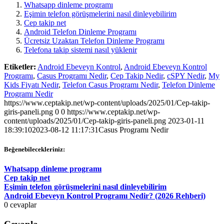
Whatsapp dinleme programı
Eşimin telefon görüşmelerini nasıl dinleyebilirim
Cep takip net
Android Telefon Dinleme Programı
Ücretsiz Uzaktan Telefon Dinleme Programı
Telefona takip sistemi nasıl yüklenir
Etiketler:
Android Ebeveyn Kontrol
,
Android Ebeveyn Kontrol
Programı
,
Casus Programı Nedir
,
Cep Takip Nedir
,
cSPY Nedir
,
My
Kids Fiyatı Nedir
,
Telefon Casus Programı Nedir
,
Telefon Dinleme
Programı Nedir
https://www.ceptakip.net/wp-content/uploads/2025/01/Cep-takip-
giris-paneli.png
0
0
https://www.ceptakip.net/wp-
content/uploads/2025/01/Cep-takip-giris-paneli.png
2023-01-11
18:39:10
2023-08-12 11:17:31
Casus Programı Nedir
Beğenebilecekleriniz:
Whatsapp dinleme programı
Cep takip net
Eşimin telefon görüşmelerini nasıl dinleyebilirim
Android Ebeveyn Kontrol Programı Nedir? (2026 Rehberi)
0
cevaplar