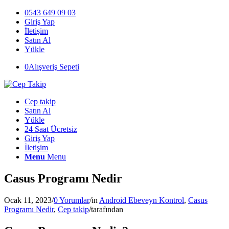
0543 649 09 03
Giriş Yap
İletişim
Satın Al
Yükle
0
Alışveriş Sepeti
Cep takip
Satın Al
Yükle
24 Saat Ücretsiz
Giriş Yap
İletişim
Menu
Menu
Casus Programı Nedir
Ocak 11, 2023
/
0 Yorumlar
/
in
Android Ebeveyn Kontrol
,
Casus
Programı Nedir
,
Cep takip
/
tarafından