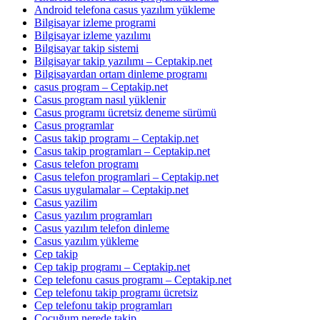
Android telefona casus yazılım yükleme
Bilgisayar izleme programi
Bilgisayar izleme yazılımı
Bilgisayar takip sistemi
Bilgisayar takip yazılımı – Ceptakip.net
Bilgisayardan ortam dinleme programı
casus program – Ceptakip.net
Casus program nasıl yüklenir
Casus programı ücretsiz deneme sürümü
Casus programlar
Casus takip programı – Ceptakip.net
Casus takip programları – Ceptakip.net
Casus telefon programı
Casus telefon programlari – Ceptakip.net
Casus uygulamalar – Ceptakip.net
Casus yazilim
Casus yazılım programları
Casus yazılım telefon dinleme
Casus yazılım yükleme
Cep takip
Cep takip programı – Ceptakip.net
Cep telefonu casus programı – Ceptakip.net
Cep telefonu takip programı ücretsiz
Cep telefonu takip programları
Çocuğum nerede takip