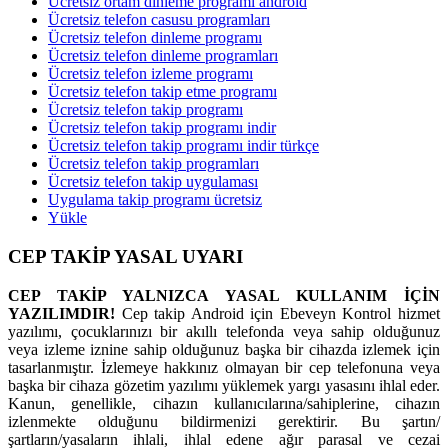
Ücretsiz ortam dinleme programı android
Ücretsiz telefon casusu programları
Ücretsiz telefon dinleme programı
Ücretsiz telefon dinleme programları
Ücretsiz telefon izleme programı
Ücretsiz telefon takip etme programı
Ücretsiz telefon takip programı
Ücretsiz telefon takip programı indir
Ücretsiz telefon takip programı indir türkçe
Ücretsiz telefon takip programları
Ücretsiz telefon takip uygulaması
Uygulama takip programı ücretsiz
Yükle
CEP TAKİP YASAL UYARI
CEP TAKİP YALNIZCA YASAL KULLANIM İÇİN
YAZILIMDIR!
Cep takip Android için Ebeveyn Kontrol hizmet
yazılımı, çocuklarınızı bir akıllı telefonda veya sahip olduğunuz
veya izleme iznine sahip olduğunuz başka bir cihazda izlemek için
tasarlanmıştır. İzlemeye hakkınız olmayan bir cep telefonuna veya
başka bir cihaza gözetim yazılımı yüklemek yargı yasasını ihlal eder.
Kanun, genellikle, cihazın kullanıcılarına/sahiplerine, cihazın
izlenmekte olduğunu bildirmenizi gerektirir. Bu şartın/
şartların/yasaların ihlali, ihlal edene ağır parasal ve cezai