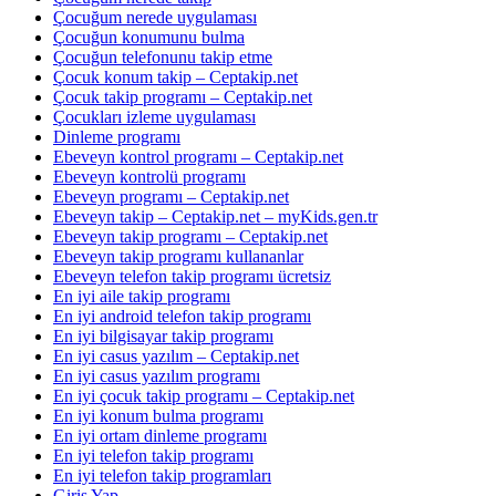
Çocuğum nerede uygulaması
Çocuğun konumunu bulma
Çocuğun telefonunu takip etme
Çocuk konum takip – Ceptakip.net
Çocuk takip programı – Ceptakip.net
Çocukları izleme uygulaması
Dinleme programı
Ebeveyn kontrol programı – Ceptakip.net
Ebeveyn kontrolü programı
Ebeveyn programı – Ceptakip.net
Ebeveyn takip – Ceptakip.net – myKids.gen.tr
Ebeveyn takip programı – Ceptakip.net
Ebeveyn takip programı kullananlar
Ebeveyn telefon takip programı ücretsiz
En iyi aile takip programı
En iyi android telefon takip programı
En iyi bilgisayar takip programı
En iyi casus yazılım – Ceptakip.net
En iyi casus yazılım programı
En iyi çocuk takip programı – Ceptakip.net
En iyi konum bulma programı
En iyi ortam dinleme programı
En iyi telefon takip programı
En iyi telefon takip programları
Giriş Yap