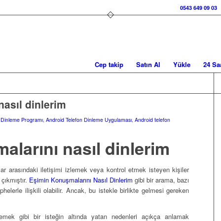
0543 649 09 03
Cep takip
Satın Al
Yükle
24 Sa
asıl dinlerim
n Dinleme Programı
,
Android Telefon Dinleme Uygulaması
,
Android telefon
larını nasıl dinlerim
nlar arasındaki iletişimi izlemek veya kontrol etmek isteyen kişiler
a çıkmıştır.
Eşimin Konuşmalarını Nasıl Dinlerim
gibi bir arama, bazı
elerle ilişkili olabilir. Ancak, bu istekle birlikte gelmesi gereken
nlemek gibi bir isteğin altında yatan nedenleri açıkça anlamak