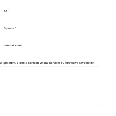
*
Ad
*
E-posta
İnternet sitesi
 için adım, e-posta adresim ve site adresim bu tarayıcıya kaydedilsin.