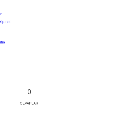
r
kip.net
erim
0
CEVAPLAR