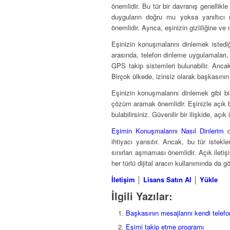
önemlidir. Bu tür bir davranış genellik
duyguların doğru mu yoksa yanıltıcı 
önemlidir. Ayrıca, eşinizin gizliliğine 
Eşinizin konuşmalarını dinlemek istediğ
arasında, telefon dinleme uygulamaları,
GPS takip sistemleri bulunabilir. Ancak
Birçok ülkede, izinsiz olarak başkasının ö
Eşinizin konuşmalarını dinlemek gibi bir
çözüm aramak önemlidir. Eşinizle açık bi
bulabilirsiniz. Güvenilir bir ilişkide, açı
Eşimin Konuşmalarını Nasıl Dinlerim
d
ihtiyacı yansıtır. Ancak, bu tür istekle
sınırları aşmaması önemlidir. Açık iletişi
her türlü dijital aracın kullanımında da 
İletişim
│
Lisans Satın Al
│
Yükle
İlgili Yazılar:
Başkasının mesajlarını kendi tele
Eşimi takip etme programı