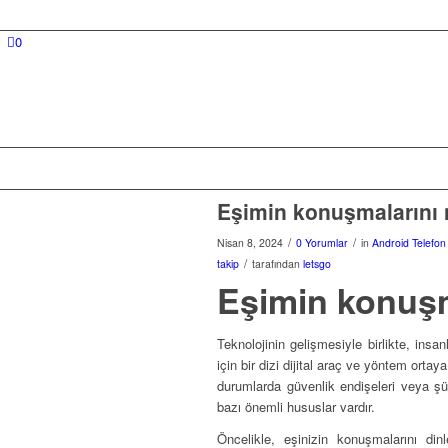
0
Eşimin konuşmalarını n
/
/
Nisan 8, 2024
0 Yorumlar
in
Android Telefo
/
takip
tarafından
letsgo
Eşimin konuşma
Teknolojinin gelişmesiyle birlikte, insa
için bir dizi dijital araç ve yöntem ortay
durumlarda güvenlik endişeleri veya şüph
bazı önemli hususlar vardır.
Öncelikle, eşinizin konuşmalarını di