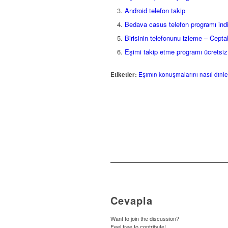
Android telefon takip
Bedava casus telefon programı indi
Birisinin telefonunu izleme – Cepta
Eşimi takip etme programı ücretsiz
Etiketler:
Eşimin konuşmalarını nasıl dinl
Cevapla
Want to join the discussion?
Feel free to contribute!