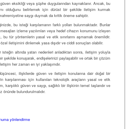
le güven eksikliği veya şüphe duygularından kaynaklanır. Ancak, bu
mı olduğunu belirlemek için dürüst bir şekilde iletişim kurmak
ve mahremiyetine saygı duymak da kritik öneme sahiptir.
inizde, bu isteği karşılamanın farklı yolları bulunmaktadır. Bunlar
 mesajları izleme yazılımları veya hedef cihazın konumunu izleyen
, bu tür yöntemlerin yasal ve etik sınırlarını aşmamak önemlidir.
zel iletişimini dinlemek yasa dışıdır ve ciddi sonuçları olabilir.
 isteğin altında yatan nedenleri anladıktan sonra, iletişim yoluyla
r şekilde konuşarak, endişelerinizi paylaşabilir ve ortak bir çözüm
k iletişim her zaman en iyi yaklaşımdır.
üşüncesi, ilişkilerde güven ve iletişim konularına dair doğal bir
rin karşılanması için kullanılan teknolojik araçların yasal ve etik
m, karşılıklı güven ve saygı, sağlıklı bir ilişkinin temel taşlarıdır ve
göz önünde bulundurulmalıdır.
fonuma yönlendirme