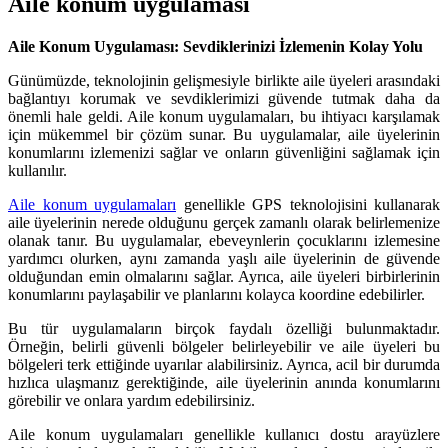
Aile konum uygulaması
Aile Konum Uygulaması: Sevdiklerinizi İzlemenin Kolay Yolu
Günümüzde, teknolojinin gelişmesiyle birlikte aile üyeleri arasındaki
bağlantıyı korumak ve sevdiklerimizi güvende tutmak daha da
önemli hale geldi. Aile konum uygulamaları, bu ihtiyacı karşılamak
için mükemmel bir çözüm sunar. Bu uygulamalar, aile üyelerinin
konumlarını izlemenizi sağlar ve onların güvenliğini sağlamak için
kullanılır.
Aile konum uygulamaları
genellikle GPS teknolojisini kullanarak
aile üyelerinin nerede olduğunu gerçek zamanlı olarak belirlemenize
olanak tanır. Bu uygulamalar, ebeveynlerin çocuklarını izlemesine
yardımcı olurken, aynı zamanda yaşlı aile üyelerinin de güvende
olduğundan emin olmalarını sağlar. Ayrıca, aile üyeleri birbirlerinin
konumlarını paylaşabilir ve planlarını kolayca koordine edebilirler.
Bu tür uygulamaların birçok faydalı özelliği bulunmaktadır.
Örneğin, belirli güvenli bölgeler belirleyebilir ve aile üyeleri bu
bölgeleri terk ettiğinde uyarılar alabilirsiniz. Ayrıca, acil bir durumda
hızlıca ulaşmanız gerektiğinde, aile üyelerinin anında konumlarını
görebilir ve onlara yardım edebilirsiniz.
Aile konum uygulamaları genellikle kullanıcı dostu arayüzlere