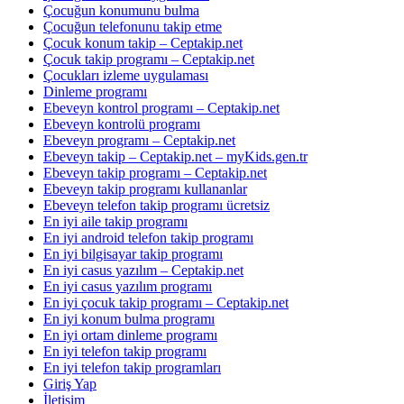
Çocuğun konumunu bulma
Çocuğun telefonunu takip etme
Çocuk konum takip – Ceptakip.net
Çocuk takip programı – Ceptakip.net
Çocukları izleme uygulaması
Dinleme programı
Ebeveyn kontrol programı – Ceptakip.net
Ebeveyn kontrolü programı
Ebeveyn programı – Ceptakip.net
Ebeveyn takip – Ceptakip.net – myKids.gen.tr
Ebeveyn takip programı – Ceptakip.net
Ebeveyn takip programı kullananlar
Ebeveyn telefon takip programı ücretsiz
En iyi aile takip programı
En iyi android telefon takip programı
En iyi bilgisayar takip programı
En iyi casus yazılım – Ceptakip.net
En iyi casus yazılım programı
En iyi çocuk takip programı – Ceptakip.net
En iyi konum bulma programı
En iyi ortam dinleme programı
En iyi telefon takip programı
En iyi telefon takip programları
Giriş Yap
İletişim