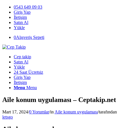
0543 649 09 03
Giriş Yap
İletişim
Satın Al
Yükle
0
Alışveriş Sepeti
Cep takip
Satın Al
Yükle
24 Saat Ücretsiz
Giriş Yap
İletişim
Menu
Menu
Aile konum uygulaması – Ceptakip.net
Mart 17, 2024
/
0 Yorumlar
/
in
Aile konum uygulaması
/
tarafından
letsgo