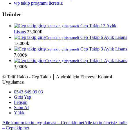
wp takip programı ücretsiz
Ürünler
Cep Takip 12 Aylık
Cep takip giriş paneli
Lisans
23,000
₺
Cep Takip 6 Aylık Lisans
Cep takip giriş paneli
13,000
₺
Cep Takip 3 Aylık Lisans
Cep takip giriş paneli
7,000
₺
Cep Takip 1 Aylık Lisans
Cep takip giriş paneli
3,000
₺
© Telif Hakkı - Cep Takip │ Android için Ebeveyn Kontrol
Uygulaması
0543 649 09 03
Giriş Yap
İletişim
Satın Al
Yükle
Aile konum takip uygulaması – Ceptakip.net
Aile takip ücretsiz indir
– Ceptakip.net