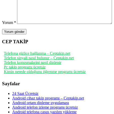
Yorum
*
CEP TAKİP
Telefona gizlice bağlanma – Ceptakip.net
Telefon sinyali nasıl bulunur – Ceptakip.net
Telefon konusmalarini nasil dinlenir
Pc takip programı ücretsiz
Kimin nerede olduğunu öğrenme programı ücretsiz
Sayfalar
24 Saat Ücretsiz
Android cihaz takip programı – Ceptakip.net
Android ortam dinleme uygulaması
Android telefon izleme programı ücretsiz
Android telefona casus yazılım yükleme