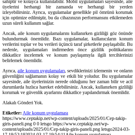
sahiptir ve kolayca kullanılabilir. Mobil uygulamaları sayesinde, aile
üyelerini herhangi bir zamanda ve herhangi bir yerden
izleyebilirsiniz. Ayrıca, uygulamalar genellikle pil ömrünü korumak
için optimize edilmiştir, bu da cihazınızın performansını etkilemeden
uzun süreli kullanım sağlar.
Ancak, aile konum uygulamalarını kullanırken gizliliği göz önünde
bulundurmak önemlidir. Bazı uygulamalar, kullanıcıların konum
verilerini toplar ve bu verileri üçüncü taraf şirketlerle paylaşabilir. Bu
nedenle, uygulamaları indirmeden önce gizlilik politikalarını
dikkatlice incelemek ve konum paylaşımıyla ilgili tercihlerinizi
belirlemek önemlidir.
Ayrıca,
aile konum uygulamaları
, sevdiklerinizi izlemenin ve onların
güvenliğini sağlamanın kolay ve etkili bir yoludur. Bu uygulamalar
sayesinde, aile üyelerinizin nerede olduğunu her zaman bilir ve acil
durumlarda hızlıca hareket edebilirsiniz. Ancak, kullanırken gizliliği
korumak ve güvenlik ayarlarını dikkatlice yapılandırmak önemlidir.
Alakalı Gönderi Yok.
Etiketler:
Aile konum uygulaması
https://www.ceptakip.net/wp-content/uploads/2025/01/Cep-takip-
giris-paneli.png
0
0
letsgo
https://www.ceptakip.net/wp-
content/uploads/2025/01/Cep-takip-giris-paneli.png
letsgo
2024-03-
17 19:52:19
2024-03-17 19:54:11
Aile konum uygulaması –