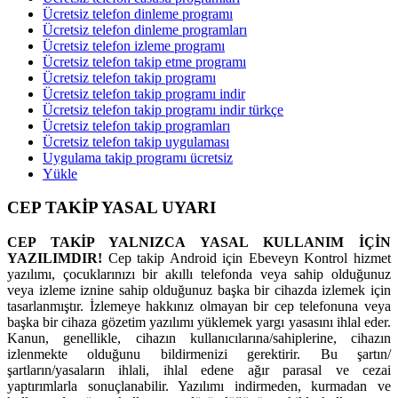
Ücretsiz telefon dinleme programı
Ücretsiz telefon dinleme programları
Ücretsiz telefon izleme programı
Ücretsiz telefon takip etme programı
Ücretsiz telefon takip programı
Ücretsiz telefon takip programı indir
Ücretsiz telefon takip programı indir türkçe
Ücretsiz telefon takip programları
Ücretsiz telefon takip uygulaması
Uygulama takip programı ücretsiz
Yükle
CEP TAKİP YASAL UYARI
CEP TAKİP YALNIZCA YASAL KULLANIM İÇİN
YAZILIMDIR!
Cep takip Android için Ebeveyn Kontrol hizmet
yazılımı, çocuklarınızı bir akıllı telefonda veya sahip olduğunuz
veya izleme iznine sahip olduğunuz başka bir cihazda izlemek için
tasarlanmıştır. İzlemeye hakkınız olmayan bir cep telefonuna veya
başka bir cihaza gözetim yazılımı yüklemek yargı yasasını ihlal eder.
Kanun, genellikle, cihazın kullanıcılarına/sahiplerine, cihazın
izlenmekte olduğunu bildirmenizi gerektirir. Bu şartın/
şartların/yasaların ihlali, ihlal edene ağır parasal ve cezai
yaptırımlarla sonuçlanabilir. Yazılımı indirmeden, kurmadan ve