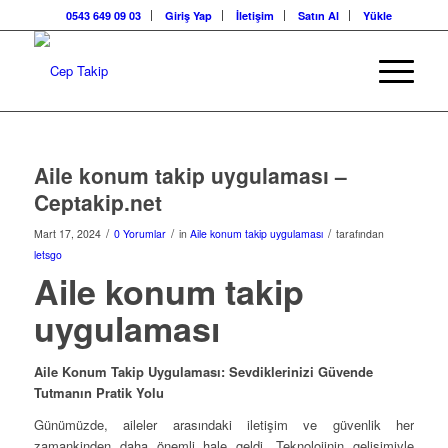
0543 649 09 03
Giriş Yap
İletişim
Satın Al
Yükle
Aile konum takip uygulaması –
Ceptakip.net
/
/
/
Mart 17, 2024
0 Yorumlar
in
Aile konum takip uygulaması
tarafından
letsgo
Aile konum takip
uygulaması
Aile Konum Takip Uygulaması: Sevdiklerinizi Güvende
Tutmanın Pratik Yolu
Günümüzde, aileler arasındaki iletişim ve güvenlik her
zamankinden daha önemli hale geldi. Teknolojinin gelişimiyle