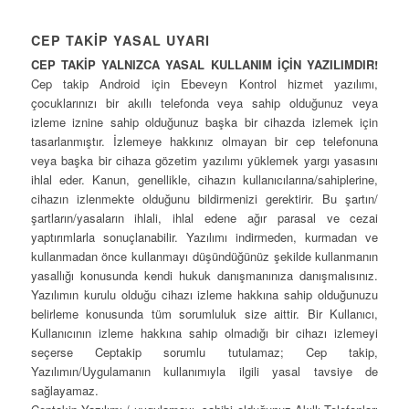
CEP TAKİP YASAL UYARI
CEP TAKİP YALNIZCA YASAL KULLANIM İÇİN YAZILIMDIR!
Cep takip Android için Ebeveyn Kontrol hizmet yazılımı,
çocuklarınızı bir akıllı telefonda veya sahip olduğunuz veya
izleme iznine sahip olduğunuz başka bir cihazda izlemek için
tasarlanmıştır. İzlemeye hakkınız olmayan bir cep telefonuna
veya başka bir cihaza gözetim yazılımı yüklemek yargı yasasını
ihlal eder. Kanun, genellikle, cihazın kullanıcılarına/sahiplerine,
cihazın izlenmekte olduğunu bildirmenizi gerektirir. Bu şartın/
şartların/yasaların ihlali, ihlal edene ağır parasal ve cezai
yaptırımlarla sonuçlanabilir. Yazılımı indirmeden, kurmadan ve
kullanmadan önce kullanmayı düşündüğünüz şekilde kullanmanın
yasallığı konusunda kendi hukuk danışmanınıza danışmalısınız.
Yazılımın kurulu olduğu cihazı izleme hakkına sahip olduğunuzu
belirleme konusunda tüm sorumluluk size aittir. Bir Kullanıcı,
Kullanıcının izleme hakkına sahip olmadığı bir cihazı izlemeyi
seçerse Ceptakip sorumlu tutulamaz; Cep takip,
Yazılımın/Uygulamanın kullanımıyla ilgili yasal tavsiye de
sağlayamaz.