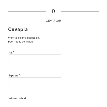
0
CEVAPLAR
Cevapla
Want to join the discussion?
Feel free to contribute!
*
Ad
*
E-posta
İnternet sitesi