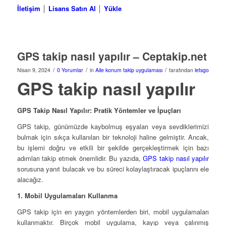
İletişim
│
Lisans Satın Al
│
Yükle
GPS takip nasıl yapılır – Ceptakip.net
/
/
/
Nisan 9, 2024
0 Yorumlar
in
Aile konum takip uygulaması
tarafından
letsgo
GPS takip nasıl yapılır
GPS Takip Nasıl Yapılır: Pratik Yöntemler ve İpuçları
GPS takip, günümüzde kaybolmuş eşyaları veya sevdiklerimizi
bulmak için sıkça kullanılan bir teknoloji haline gelmiştir. Ancak,
bu işlemi doğru ve etkili bir şekilde gerçekleştirmek için bazı
adımları takip etmek önemlidir. Bu yazıda,
GPS takip nasıl yapılır
sorusuna yanıt bulacak ve bu süreci kolaylaştıracak ipuçlarını ele
alacağız.
1. Mobil Uygulamaları Kullanma
GPS takip için en yaygın yöntemlerden biri, mobil uygulamaları
kullanmaktır. Birçok mobil uygulama, kayıp veya çalınmış