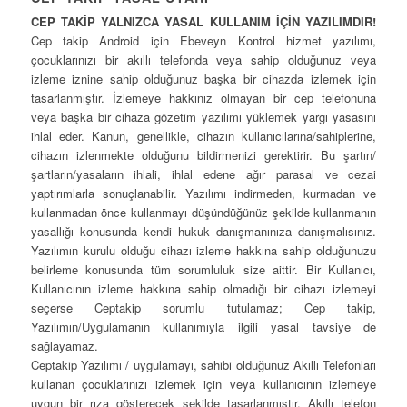
CEP TAKİP YALNIZCA YASAL KULLANIM İÇİN YAZILIMDIR!
Cep takip Android için Ebeveyn Kontrol hizmet yazılımı,
çocuklarınızı bir akıllı telefonda veya sahip olduğunuz veya
izleme iznine sahip olduğunuz başka bir cihazda izlemek için
tasarlanmıştır. İzlemeye hakkınız olmayan bir cep telefonuna
veya başka bir cihaza gözetim yazılımı yüklemek yargı yasasını
ihlal eder. Kanun, genellikle, cihazın kullanıcılarına/sahiplerine,
cihazın izlenmekte olduğunu bildirmenizi gerektirir. Bu şartın/
şartların/yasaların ihlali, ihlal edene ağır parasal ve cezai
yaptırımlarla sonuçlanabilir. Yazılımı indirmeden, kurmadan ve
kullanmadan önce kullanmayı düşündüğünüz şekilde kullanmanın
yasallığı konusunda kendi hukuk danışmanınıza danışmalısınız.
Yazılımın kurulu olduğu cihazı izleme hakkına sahip olduğunuzu
belirleme konusunda tüm sorumluluk size aittir. Bir Kullanıcı,
Kullanıcının izleme hakkına sahip olmadığı bir cihazı izlemeyi
seçerse Ceptakip sorumlu tutulamaz; Cep takip,
Yazılımın/Uygulamanın kullanımıyla ilgili yasal tavsiye de
sağlayamaz.
Ceptakip Yazılımı / uygulamayı, sahibi olduğunuz Akıllı Telefonları
kullanan çocuklarınızı izlemek için veya kullanıcının izlemeye
uygun bir rıza gösterecek şekilde tasarlanmıştır. Akıllı telefon