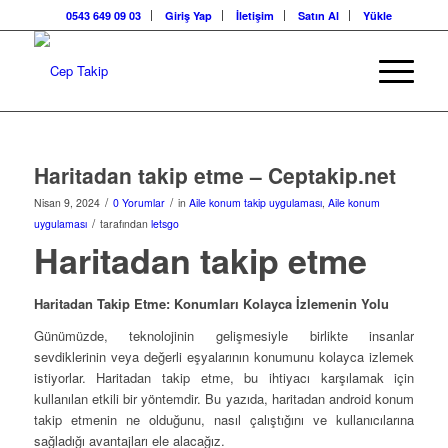
0543 649 09 03
Giriş Yap
İletişim
Satın Al
Yükle
Haritadan takip etme – Ceptakip.net
/
/
Nisan 9, 2024
0 Yorumlar
in
Aile konum takip uygulaması
,
Aile konum
/
uygulaması
tarafından
letsgo
Haritadan takip etme
Haritadan Takip Etme: Konumları Kolayca İzlemenin Yolu
Günümüzde, teknolojinin gelişmesiyle birlikte insanlar
sevdiklerinin veya değerli eşyalarının konumunu kolayca izlemek
istiyorlar. Haritadan takip etme, bu ihtiyacı karşılamak için
kullanılan etkili bir yöntemdir. Bu yazıda, haritadan android konum
takip etmenin ne olduğunu, nasıl çalıştığını ve kullanıcılarına
sağladığı avantajları ele alacağız.