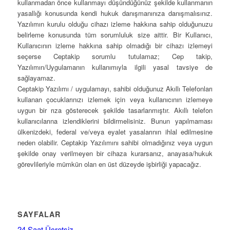
kullanmadan önce kullanmayı düşündüğünüz şekilde kullanmanın
yasallığı konusunda kendi hukuk danışmanınıza danışmalısınız.
Yazılımın kurulu olduğu cihazı izleme hakkına sahip olduğunuzu
belirleme konusunda tüm sorumluluk size aittir. Bir Kullanıcı,
Kullanıcının izleme hakkına sahip olmadığı bir cihazı izlemeyi
seçerse Ceptakip sorumlu tutulamaz; Cep takip,
Yazılımın/Uygulamanın kullanımıyla ilgili yasal tavsiye de
sağlayamaz.
Ceptakip Yazılımı / uygulamayı, sahibi olduğunuz Akıllı Telefonları
kullanan çocuklarınızı izlemek için veya kullanıcının izlemeye
uygun bir rıza gösterecek şekilde tasarlanmıştır. Akıllı telefon
kullanıcılarına izlendiklerini bildirmelisiniz. Bunun yapılmaması
ülkenizdeki, federal ve/veya eyalet yasalarının ihlal edilmesine
neden olabilir. Ceptakip Yazılımını sahibi olmadığınız veya uygun
şekilde onay verilmeyen bir cihaza kurarsanız, anayasa/hukuk
görevlileriyle mümkün olan en üst düzeyde işbirliği yapacağız.
SAYFALAR
24 Saat Ücretsiz