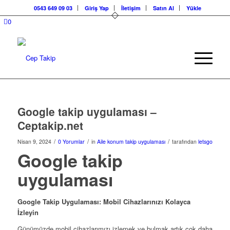
0543 649 09 03
Giriş Yap
İletişim
Satın Al
Yükle
0
Google takip uygulaması –
Ceptakip.net
/
/
/
Nisan 9, 2024
0 Yorumlar
in
Aile konum takip uygulaması
tarafından
letsgo
Google takip
uygulaması
Google Takip Uygulaması: Mobil Cihazlarınızı Kolayca
İzleyin
Günümüzde mobil cihazlarımızı izlemek ve bulmak artık çok daha