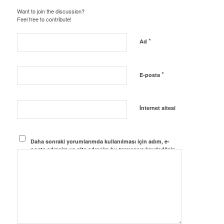
Want to join the discussion?
Feel free to contribute!
*
Ad
*
E-posta
İnternet sitesi
Daha sonraki yorumlarımda kullanılması için adım, e-
posta adresim ve site adresim bu tarayıcıya kaydedilsin.