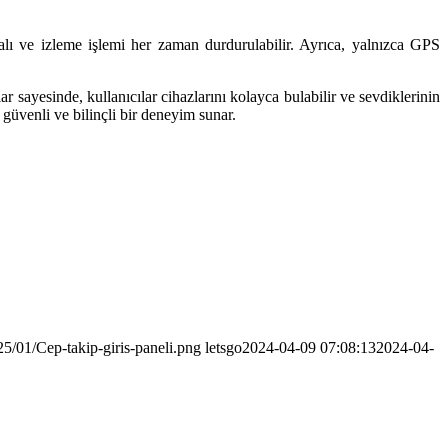
lmalı ve izleme işlemi her zaman durdurulabilir. Ayrıca, yalnızca GPS
r sayesinde, kullanıcılar cihazlarını kolayca bulabilir ve sevdiklerinin
güvenli ve bilinçli bir deneyim sunar.
5/01/Cep-takip-giris-paneli.png
letsgo
2024-04-09 07:08:13
2024-04-