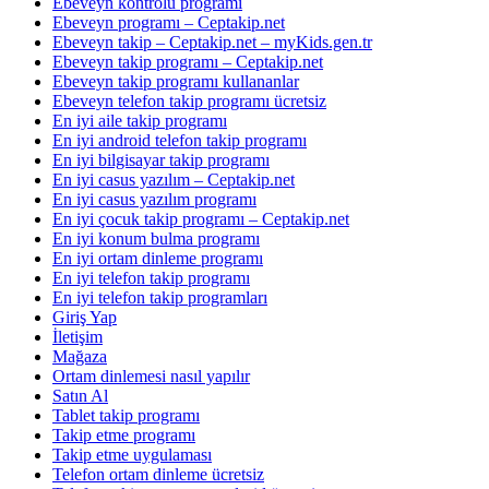
Ebeveyn kontrolü programı
Ebeveyn programı – Ceptakip.net
Ebeveyn takip – Ceptakip.net – myKids.gen.tr
Ebeveyn takip programı – Ceptakip.net
Ebeveyn takip programı kullananlar
Ebeveyn telefon takip programı ücretsiz
En iyi aile takip programı
En iyi android telefon takip programı
En iyi bilgisayar takip programı
En iyi casus yazılım – Ceptakip.net
En iyi casus yazılım programı
En iyi çocuk takip programı – Ceptakip.net
En iyi konum bulma programı
En iyi ortam dinleme programı
En iyi telefon takip programı
En iyi telefon takip programları
Giriş Yap
İletişim
Mağaza
Ortam dinlemesi nasıl yapılır
Satın Al
Tablet takip programı
Takip etme programı
Takip etme uygulaması
Telefon ortam dinleme ücretsiz