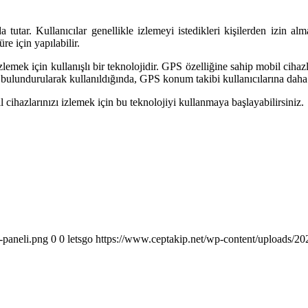
a tutar. Kullanıcılar genellikle izlemeyi istedikleri kişilerden izin a
üre için yapılabilir.
mek için kullanışlı bir teknolojidir. GPS özelliğine sahip mobil cihazla
e bulundurularak kullanıldığında, GPS konum takibi kullanıcılarına daha 
cihazlarınızı izlemek için bu teknolojiyi kullanmaya başlayabilirsiniz.
-paneli.png
0
0
letsgo
https://www.ceptakip.net/wp-content/uploads/202