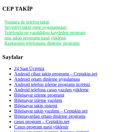
CEP TAKİP
Numara ile telefon takip
Sevgiliyi takip etme uygulamaları
Telefonda ne yapıldığını kaydeden program
sms takip programı nasıl yüklenir
Başkasının telefonunu dinleme programı
Sayfalar
24 Saat Ücretsiz
Android cihaz takip programı – Ceptakip.net
Android ortam dinleme uygulaması
Android telefon izleme programı ücretsiz
Android telefona casus yazılım yükleme
Bilgisayar izleme programi
Bilgisayar izleme yazılımı
Bilgisayar takip sistemi
Bilgisayar takip yazılımı – Ceptakip.net
Bilgisayardan ortam dinleme programı
casus program – Ceptakip.net
Casus program nasıl yüklenir