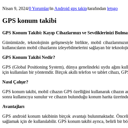
Nisan 9, 2024
/
0 Yorumlar
/
in
Android gps takip
/
tarafından
letsgo
GPS konum takibi
GPS Konum Takibi: Kayıp Cihazlarınızı ve Sevdiklerinizi Bulma
Günümüzde, teknolojinin gelişmesiyle birlikte, mobil cihazlarımı
kullanıcıların mobil cihazlarını izleyebilmelerini sağlayan bir teknoloj
GPS Konum Takibi Nedir?
GPS (Global Positioning System), dünya genelindeki uydu ağını kull
için kullanılan bir yöntemdir. Birçok akıllı telefon ve tablet cihazı, G
Nasıl Çalışır?
GPS konum takibi, mobil cihazın GPS özelliğini kullanarak cihazın anlı
sonra kullanıcıya sunulur ve cihazın bulunduğu konum harita üzerinde g
Avantajları
GPS android konum takibinin birçok avantajı bulunmaktadır. Öncelik
sağlamak için de kullanılabilir. GPS konum takibi ayrıca, belirli bir b