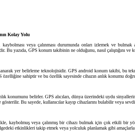
nın Kolay Yolu
zın kaybolması veya çalınması durumunda onları izlemek ve bulmak 
idir. Bu yazıda, GPS konum takibinin ne olduğunu, nasıl çalıştığını ve kul
anarak yer belirleme teknolojisidir. GPS android konum takibi, bu tek
PS özelliğine sahiptir ve bu özellik sayesinde cihazın anlık konumu doğru
k konumunu belirler. GPS alıcıları, dünya üzerindeki uydu sinyallerini 
österilir. Bu sayede, kullanıcılar kayıp cihazlarını bulabilir veya sevd
le, kaybolmuş veya çalınmış bir cihazı bulmak için çok etkili bir yö
ölgedeki etkinlikleri takip etmek veya yolculuk planlamak gibi amaçlarla d