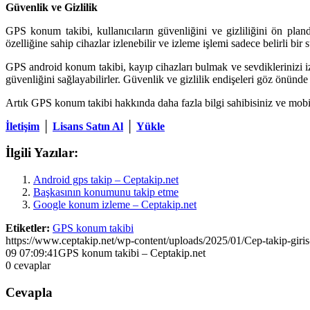
Güvenlik ve Gizlilik
GPS konum takibi, kullanıcıların güvenliğini ve gizliliğini ön pland
özelliğine sahip cihazlar izlenebilir ve izleme işlemi sadece belirli bir s
GPS android konum takibi, kayıp cihazları bulmak ve sevdiklerinizi izle
güvenliğini sağlayabilirler. Güvenlik ve gizlilik endişeleri göz önünd
Artık GPS konum takibi hakkında daha fazla bilgi sahibisiniz ve mobil 
İletişim
│
Lisans Satın Al
│
Yükle
İlgili Yazılar:
Android gps takip – Ceptakip.net
Başkasının konumunu takip etme
Google konum izleme – Ceptakip.net
Etiketler:
GPS konum takibi
https://www.ceptakip.net/wp-content/uploads/2025/01/Cep-takip-giris
09 07:09:41
GPS konum takibi – Ceptakip.net
0
cevaplar
Cevapla