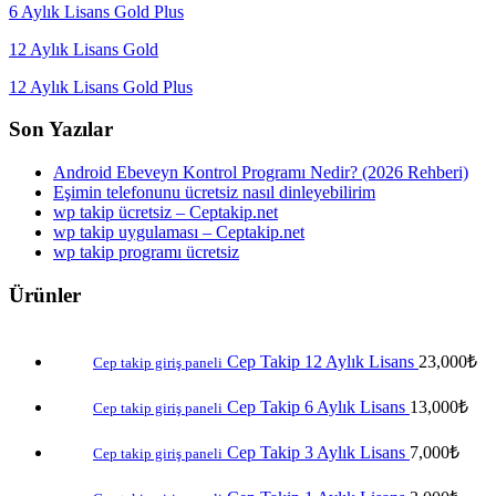
6 Aylık Lisans Gold Plus
12 Aylık Lisans Gold
12 Aylık Lisans Gold Plus
Son Yazılar
Android Ebeveyn Kontrol Programı Nedir? (2026 Rehberi)
Eşimin telefonunu ücretsiz nasıl dinleyebilirim
wp takip ücretsiz – Ceptakip.net
wp takip uygulaması – Ceptakip.net
wp takip programı ücretsiz
Ürünler
Cep Takip 12 Aylık Lisans
23,000
₺
Cep takip giriş paneli
Cep Takip 6 Aylık Lisans
13,000
₺
Cep takip giriş paneli
Cep Takip 3 Aylık Lisans
7,000
₺
Cep takip giriş paneli