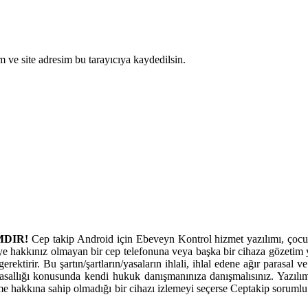
 ve site adresim bu tarayıcıya kaydedilsin.
MDIR!
Cep takip Android için Ebeveyn Kontrol hizmet yazılımı, çocukl
ye hakkınız olmayan bir cep telefonuna veya başka bir cihaza gözetim y
erektirir. Bu şartın/şartların/yasaların ihlali, ihlal edene ağır parasal
allığı konusunda kendi hukuk danışmanınıza danışmalısınız. Yazılım
eme hakkına sahip olmadığı bir cihazı izlemeyi seçerse Ceptakip sorumlu