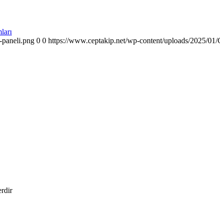
ları
-paneli.png
0
0
https://www.ceptakip.net/wp-content/uploads/2025/01/C
erdir