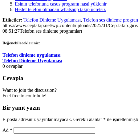
Esinin telefonuna casus programı nasıl yüklenir
Hedef telefon olmadan whatsapp takip ücretsiz
Etiketler:
Telefon Dinleme Uygulaması
,
Telefon ses dinleme program
https://www.ceptakip.net/wp-content/uploads/2025/01/Cep-takip-giris
08:51:27
Telefon ses dinleme programları
Beğenebilecekleriniz:
Telefon dinleme uygulaması
Telefon Dinleme Uygulaması
0
cevaplar
Cevapla
Want to join the discussion?
Feel free to contribute!
Bir yanıt yazın
E-posta adresiniz yayınlanmayacak.
Gerekli alanlar
*
ile işaretlenmişl
Ad
*