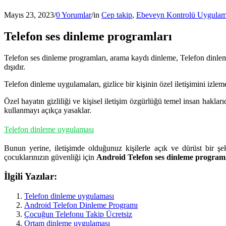
Mayıs 23, 2023
/
0 Yorumlar
/
in
Cep takip
,
Ebeveyn Kontrolü Uygula
Telefon ses dinleme programları
Telefon ses dinleme programları, arama kaydı dinleme, Telefon dinleme,
dışıdır.
Telefon dinleme uygulamaları, gizlice bir kişinin özel iletişimini izlem
Özel hayatın gizliliği ve kişisel iletişim özgürlüğü temel insan haklar
kullanmayı açıkça yasaklar.
Telefon dinleme uygulaması
Bunun yerine, iletişimde olduğunuz kişilerle açık ve dürüst bir şek
çocuklarınızın güvenliği için
Android Telefon ses dinleme program
İlgili Yazılar:
Telefon dinleme uygulaması
Android Telefon Dinleme Programı
Çocuğun Telefonu Takip Ücretsiz
Ortam dinleme uygulaması