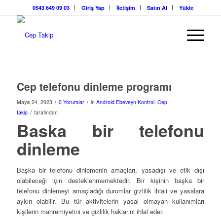
0543 649 09 03
Giriş Yap
İletişim
Satın Al
Yükle
Cep telefonu dinleme programı
/
/
Mayıs 24, 2023
0 Yorumlar
in
Android Ebeveyn Kontrol
,
Cep
/
takip
tarafından
Baska bir telefonu
dinleme
Başka bir telefonu dinlemenin amaçları, yasadışı ve etik dışı
olabileceği için desteklenmemektedir. Bir kişinin başka bir
telefonu dinlemeyi amaçladığı durumlar gizlilik ihlali ve yasalara
aykırı olabilir. Bu tür aktivitelerin yasal olmayan kullanımları
kişilerin mahremiyetini ve gizlilik haklarını ihlal eder.