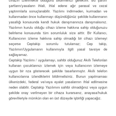
cihazın izlenmekte olduğunu bildirmenizi gerektirir. Bu şartın/
şartların/yasaların ihlali, ihlal edene ağır parasal ve cezai
yaptırımlarla sonuçlanabilir. Yazılımı indirmeden, kurmadan ve
kullanmadan önce kullanmayı düşündüğünüz şekilde kullanmanın
yasallığı konusunda kendi hukuk danışmanınıza danışmalısınız.
Yazılımın kurulu olduğu cihazı izleme hakkına sahip olduğunuzu
belirleme konusunda tüm sorumluluk size aittir. Bir Kullanıcı,
Kullanıcının izleme hakkına sahip olmadığı bir cihazı izlemeyi
seçerse Ceptakip sorumlu tutulamaz; Cep takip,
Yazılımın/Uygulamanın kullanımıyla ilgili yasal tavsiye de
sağlayamaz.
Ceptakip Yazılımı / uygulamayı, sahibi olduğunuz Akıllı Telefonları
kullanan çocuklarınızı izlemek için veya kullanıcının izlemeye
uygun bir rıza gösterecek şekilde tasarlanmıştır. Akıllı telefon
kullanıcılarına izlendiklerini bildirmelisiniz. Bunun yapılmaması
ülkenizdeki, federal ve/veya eyalet yasalarının ihlal edilmesine
neden olabilir. Ceptakip Yazılımını sahibi olmadığınız veya uygun
şekilde onay verilmeyen bir cihaza kurarsanız, anayasa/hukuk
görevlileriyle mümkün olan en üst düzeyde işbirliği yapacağız.