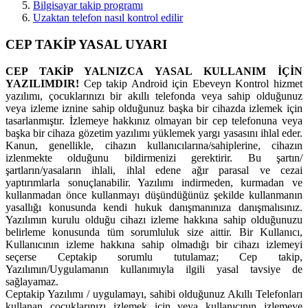
Bilgisayar takip programı
Uzaktan telefon nasıl kontrol edilir
CEP TAKİP YASAL UYARI
CEP TAKİP YALNIZCA YASAL KULLANIM İÇİN
YAZILIMDIR!
Cep takip Android için Ebeveyn Kontrol hizmet
yazılımı, çocuklarınızı bir akıllı telefonda veya sahip olduğunuz
veya izleme iznine sahip olduğunuz başka bir cihazda izlemek için
tasarlanmıştır. İzlemeye hakkınız olmayan bir cep telefonuna veya
başka bir cihaza gözetim yazılımı yüklemek yargı yasasını ihlal eder.
Kanun, genellikle, cihazın kullanıcılarına/sahiplerine, cihazın
izlenmekte olduğunu bildirmenizi gerektirir. Bu şartın/
şartların/yasaların ihlali, ihlal edene ağır parasal ve cezai
yaptırımlarla sonuçlanabilir. Yazılımı indirmeden, kurmadan ve
kullanmadan önce kullanmayı düşündüğünüz şekilde kullanmanın
yasallığı konusunda kendi hukuk danışmanınıza danışmalısınız.
Yazılımın kurulu olduğu cihazı izleme hakkına sahip olduğunuzu
belirleme konusunda tüm sorumluluk size aittir. Bir Kullanıcı,
Kullanıcının izleme hakkına sahip olmadığı bir cihazı izlemeyi
seçerse Ceptakip sorumlu tutulamaz; Cep takip,
Yazılımın/Uygulamanın kullanımıyla ilgili yasal tavsiye de
sağlayamaz.
Ceptakip Yazılımı / uygulamayı, sahibi olduğunuz Akıllı Telefonları
kullanan çocuklarınızı izlemek için veya kullanıcının izlemeye