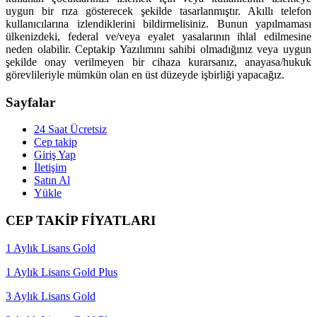
uygun bir rıza gösterecek şekilde tasarlanmıştır. Akıllı telefon
kullanıcılarına izlendiklerini bildirmelisiniz. Bunun yapılmaması
ülkenizdeki, federal ve/veya eyalet yasalarının ihlal edilmesine
neden olabilir. Ceptakip Yazılımını sahibi olmadığınız veya uygun
şekilde onay verilmeyen bir cihaza kurarsanız, anayasa/hukuk
görevlileriyle mümkün olan en üst düzeyde işbirliği yapacağız.
Sayfalar
24 Saat Ücretsiz
Cep takip
Giriş Yap
İletişim
Satın Al
Yükle
CEP TAKİP FİYATLARI
1 Aylık Lisans Gold
1 Aylık Lisans Gold Plus
3 Aylık Lisans Gold