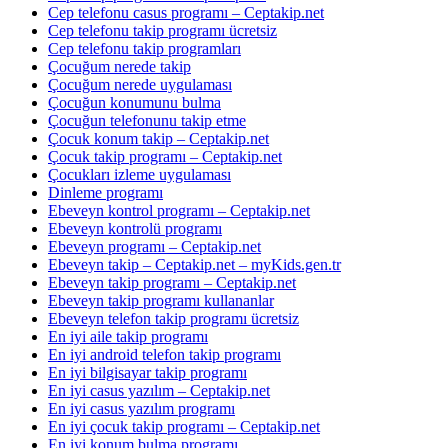
Cep telefonu casus programı – Ceptakip.net
Cep telefonu takip programı ücretsiz
Cep telefonu takip programları
Çocuğum nerede takip
Çocuğum nerede uygulaması
Çocuğun konumunu bulma
Çocuğun telefonunu takip etme
Çocuk konum takip – Ceptakip.net
Çocuk takip programı – Ceptakip.net
Çocukları izleme uygulaması
Dinleme programı
Ebeveyn kontrol programı – Ceptakip.net
Ebeveyn kontrolü programı
Ebeveyn programı – Ceptakip.net
Ebeveyn takip – Ceptakip.net – myKids.gen.tr
Ebeveyn takip programı – Ceptakip.net
Ebeveyn takip programı kullananlar
Ebeveyn telefon takip programı ücretsiz
En iyi aile takip programı
En iyi android telefon takip programı
En iyi bilgisayar takip programı
En iyi casus yazılım – Ceptakip.net
En iyi casus yazılım programı
En iyi çocuk takip programı – Ceptakip.net
En iyi konum bulma programı