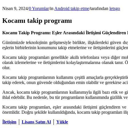
Nisan 9, 2024
/
0 Yorumlar
/
in
Android takip etme
/
tarafından
letsgo
Kocamı takip programı
Kocamı Takip Programı: Eşler Arasındaki İletişimi Güçlendiren 
Günümüzde teknolojinin gelişmesiyle birlikte, ilişkilerdeki güven d
eşlerin birbirlerinin konumunu takip etmelerine ve iletişimlerini güçlen
Kocamı takip programları genellikle akıllı telefonlara veya diğer mo
olarak izlemelerine ve iletişimlerini kolaylaştırmalarına olanak tanır
olur.
Kocamı takip programlarının kullanımı çeşitli amaçlarla gerçekleştiril
takip ederek, onun güvende olduğundan emin olabilir ve gerekirse acil d
Ancak, kocamı takip programlarının kullanımıyla ilgili bazı etik ve giz
ihlal edebilir. Bu nedenle, bu tür programların kullanımında gizlilik ve 
Kocamı takip programları, eşler arasındaki iletişimi güçlendiren ve
önemlidir. Doğru şekilde kullanıldığında, kocamı takip programları ilişkil
İletişim
│
Lisans Satın Al
│
Yükle