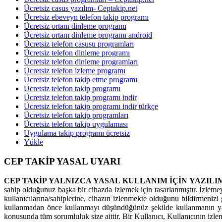
Ücretsiz casus yazılım- Ceptakip.net
Ücretsiz ebeveyn telefon takip programı
Ücretsiz ortam dinleme programı
Ücretsiz ortam dinleme programı android
Ücretsiz telefon casusu programları
Ücretsiz telefon dinleme programı
Ücretsiz telefon dinleme programları
Ücretsiz telefon izleme programı
Ücretsiz telefon takip etme programı
Ücretsiz telefon takip programı
Ücretsiz telefon takip programı indir
Ücretsiz telefon takip programı indir türkçe
Ücretsiz telefon takip programları
Ücretsiz telefon takip uygulaması
Uygulama takip programı ücretsiz
Yükle
CEP TAKİP YASAL UYARI
CEP TAKİP YALNIZCA YASAL KULLANIM İÇİN YAZILI
sahip olduğunuz başka bir cihazda izlemek için tasarlanmıştır. İzleme
kullanıcılarına/sahiplerine, cihazın izlenmekte olduğunu bildirmenizi g
kullanmadan önce kullanmayı düşündüğünüz şekilde kullanmanın yas
konusunda tüm sorumluluk size aittir. Bir Kullanıcı, Kullanıcının izl