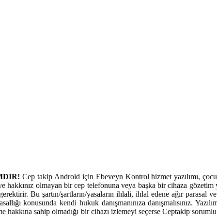
MDIR!
Cep takip Android için Ebeveyn Kontrol hizmet yazılımı, çocukl
ye hakkınız olmayan bir cep telefonuna veya başka bir cihaza gözetim y
erektirir. Bu şartın/şartların/yasaların ihlali, ihlal edene ağır parasal
allığı konusunda kendi hukuk danışmanınıza danışmalısınız. Yazılım
eme hakkına sahip olmadığı bir cihazı izlemeyi seçerse Ceptakip sorumlu