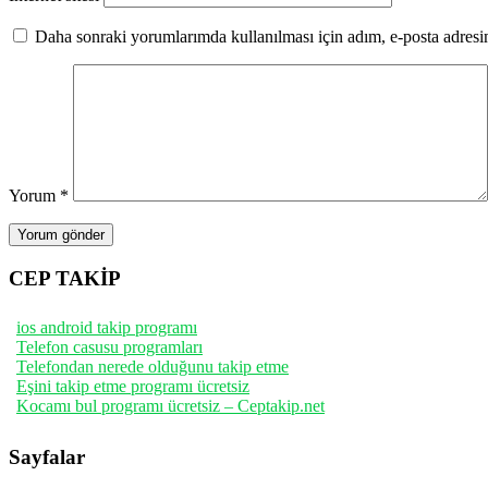
Daha sonraki yorumlarımda kullanılması için adım, e-posta adresim
Yorum
*
CEP TAKİP
ios android takip programı
Telefon casusu programları
Telefondan nerede olduğunu takip etme
Eşini takip etme programı ücretsiz
Kocamı bul programı ücretsiz – Ceptakip.net
Sayfalar