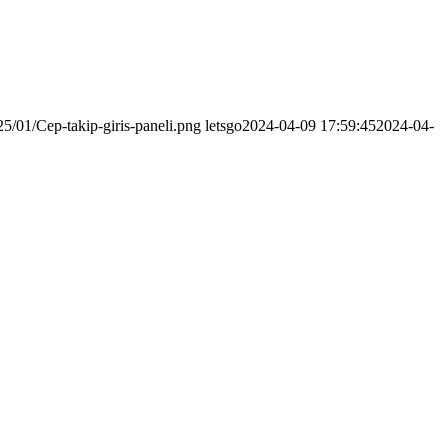
5/01/Cep-takip-giris-paneli.png
letsgo
2024-04-09 17:59:45
2024-04-