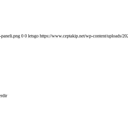
-paneli.png
0
0
letsgo
https://www.ceptakip.net/wp-content/uploads/202
erdir