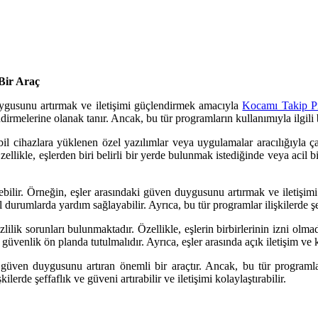
Bir Araç
uygusunu artırmak ve iletişimi güçlendirmek amacıyla
Kocamı Takip P
dirmelerine olanak tanır. Ancak, bu tür programların kullanımıyla ilgili 
bil cihazlara yüklenen özel yazılımlar veya uygulamalar aracılığıyla ç
. Özellikle, eşlerden biri belirli bir yerde bulunmak istediğinde veya ac
ebilir. Örneğin, eşler arasındaki güven duygusunu artırmak ve iletişimi
urumlarda yardım sağlayabilir. Ayrıca, bu tür programlar ilişkilerde şeff
lilik sorunları bulunmaktadır. Özellikle, eşlerin birbirlerinin izni olma
güvenlik ön planda tutulmalıdır. Ayrıca, eşler arasında açık iletişim ve k
 güven duygusunu artıran önemli bir araçtır. Ancak, bu tür programlar
erde şeffaflık ve güveni artırabilir ve iletişimi kolaylaştırabilir.