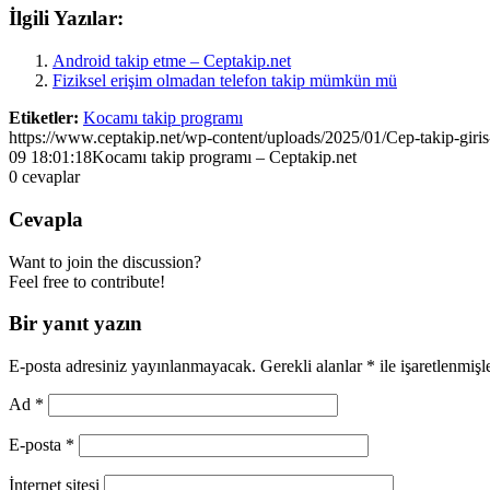
İlgili Yazılar:
Android takip etme – Ceptakip.net
Fiziksel erişim olmadan telefon takip mümkün mü
Etiketler:
Kocamı takip programı
https://www.ceptakip.net/wp-content/uploads/2025/01/Cep-takip-giris
09 18:01:18
Kocamı takip programı – Ceptakip.net
0
cevaplar
Cevapla
Want to join the discussion?
Feel free to contribute!
Bir yanıt yazın
E-posta adresiniz yayınlanmayacak.
Gerekli alanlar
*
ile işaretlenmişl
Ad
*
E-posta
*
İnternet sitesi