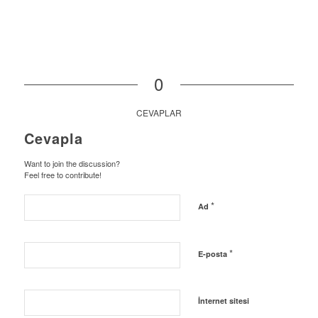
0
CEVAPLAR
Cevapla
Want to join the discussion?
Feel free to contribute!
*
Ad
*
E-posta
İnternet sitesi