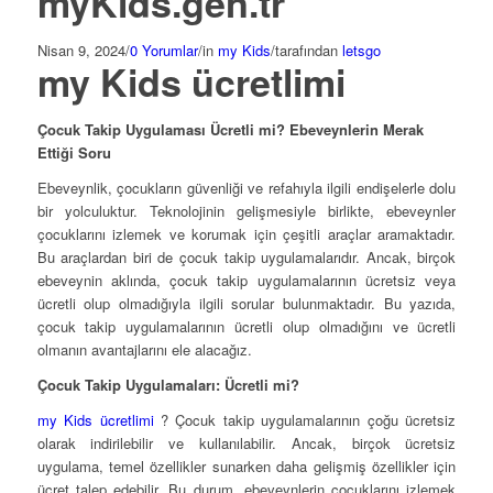
myKids.gen.tr
Nisan 9, 2024
/
0 Yorumlar
/
in
my Kids
/
tarafından
letsgo
my Kids ücretlimi
Çocuk Takip Uygulaması Ücretli mi? Ebeveynlerin Merak
Ettiği Soru
Ebeveynlik, çocukların güvenliği ve refahıyla ilgili endişelerle dolu
bir yolculuktur. Teknolojinin gelişmesiyle birlikte, ebeveynler
çocuklarını izlemek ve korumak için çeşitli araçlar aramaktadır.
Bu araçlardan biri de çocuk takip uygulamalarıdır. Ancak, birçok
ebeveynin aklında, çocuk takip uygulamalarının ücretsiz veya
ücretli olup olmadığıyla ilgili sorular bulunmaktadır. Bu yazıda,
çocuk takip uygulamalarının ücretli olup olmadığını ve ücretli
olmanın avantajlarını ele alacağız.
Çocuk Takip Uygulamaları: Ücretli mi?
my Kids ücretlimi
? Çocuk takip uygulamalarının çoğu ücretsiz
olarak indirilebilir ve kullanılabilir. Ancak, birçok ücretsiz
uygulama, temel özellikler sunarken daha gelişmiş özellikler için
ücret talep edebilir. Bu durum, ebeveynlerin çocuklarını izlemek