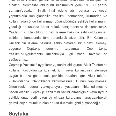
cihazın izlenmekte olduğunu bildirmenizi gerektirir. Bu şartın/
şartların/yasaların ihlali, ihlal edene ağır parasal ve cezai
yaptırımlarla sonuçlanabilir. Yazılımı indirmeden, kurmadan ve
kullanmadan önce kullanmayı düşündüğünüz şekilde kullanmanın
yasallığı konusunda kendi hukuk danışmanınıza danışmalısınız.
Yazılımın kurulu olduğu cihazı izleme hakkına sahip olduğunuzu
belirleme konusunda tüm sorumluluk size aittir. Bir Kullanıcı,
Kullanıcının izleme hakkına sahip olmadığı bir cihazı izlemeyi
seçerse Ceptakip sorumlu tutulamaz; Cep takip,
Yazılımın/Uygulamanın kullanımıyla ilgili yasal tavsiye de
sağlayamaz.
Ceptakip Yazılımı / uygulamayı, sahibi olduğunuz Akıllı Telefonları
kullanan çocuklarınızı izlemek için veya kullanıcının izlemeye
uygun bir rıza gösterecek şekilde tasarlanmıştır. Akıllı telefon
kullanıcılarına izlendiklerini bildirmelisiniz. Bunun yapılmaması
ülkenizdeki, federal ve/veya eyalet yasalarının ihlal edilmesine
neden olabilir. Ceptakip Yazılımını sahibi olmadığınız veya uygun
şekilde onay verilmeyen bir cihaza kurarsanız, anayasa/hukuk
görevlileriyle mümkün olan en üst düzeyde işbirliği yapacağız.
Sayfalar