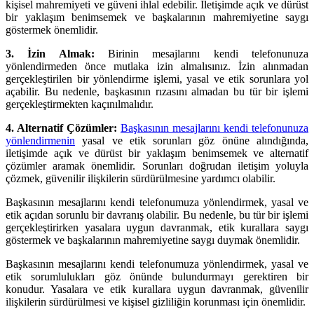
kişisel mahremiyeti ve güveni ihlal edebilir. İletişimde açık ve dürüst
bir yaklaşım benimsemek ve başkalarının mahremiyetine saygı
göstermek önemlidir.
3. İzin Almak:
Birinin mesajlarını kendi telefonunuza
yönlendirmeden önce mutlaka izin almalısınız. İzin alınmadan
gerçekleştirilen bir yönlendirme işlemi, yasal ve etik sorunlara yol
açabilir. Bu nedenle, başkasının rızasını almadan bu tür bir işlemi
gerçekleştirmekten kaçınılmalıdır.
4. Alternatif Çözümler:
Başkasının mesajlarını kendi telefonunuza
yönlendirmenin
yasal ve etik sorunları göz önüne alındığında,
iletişimde açık ve dürüst bir yaklaşım benimsemek ve alternatif
çözümler aramak önemlidir. Sorunları doğrudan iletişim yoluyla
çözmek, güvenilir ilişkilerin sürdürülmesine yardımcı olabilir.
Başkasının mesajlarını kendi telefonumuza yönlendirmek, yasal ve
etik açıdan sorunlu bir davranış olabilir. Bu nedenle, bu tür bir işlemi
gerçekleştirirken yasalara uygun davranmak, etik kurallara saygı
göstermek ve başkalarının mahremiyetine saygı duymak önemlidir.
Başkasının mesajlarını kendi telefonumuza yönlendirmek, yasal ve
etik sorumlulukları göz önünde bulundurmayı gerektiren bir
konudur. Yasalara ve etik kurallara uygun davranmak, güvenilir
ilişkilerin sürdürülmesi ve kişisel gizliliğin korunması için önemlidir.