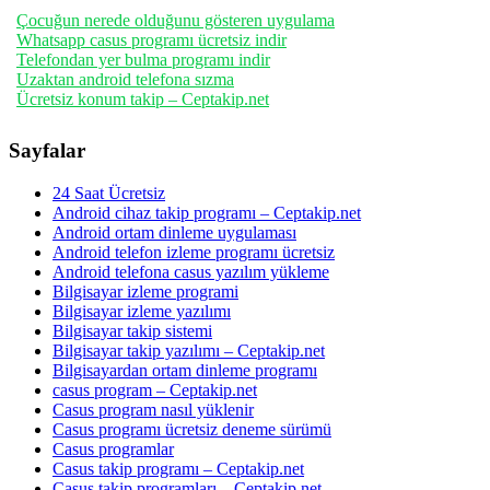
Çocuğun nerede olduğunu gösteren uygulama
Whatsapp casus programı ücretsiz indir
Telefondan yer bulma programı indir
Uzaktan android telefona sızma
Ücretsiz konum takip – Ceptakip.net
Sayfalar
24 Saat Ücretsiz
Android cihaz takip programı – Ceptakip.net
Android ortam dinleme uygulaması
Android telefon izleme programı ücretsiz
Android telefona casus yazılım yükleme
Bilgisayar izleme programi
Bilgisayar izleme yazılımı
Bilgisayar takip sistemi
Bilgisayar takip yazılımı – Ceptakip.net
Bilgisayardan ortam dinleme programı
casus program – Ceptakip.net
Casus program nasıl yüklenir
Casus programı ücretsiz deneme sürümü
Casus programlar
Casus takip programı – Ceptakip.net
Casus takip programları – Ceptakip.net