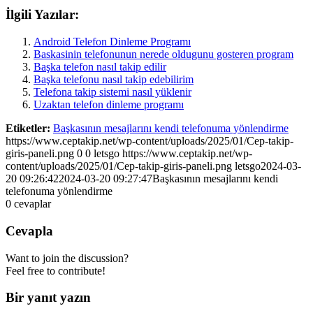
İlgili Yazılar:
Android Telefon Dinleme Programı
Baskasinin telefonunun nerede oldugunu gosteren program
Başka telefon nasıl takip edilir
Başka telefonu nasıl takip edebilirim
Telefona takip sistemi nasıl yüklenir
Uzaktan telefon dinleme programı
Etiketler:
Başkasının mesajlarını kendi telefonuma yönlendirme
https://www.ceptakip.net/wp-content/uploads/2025/01/Cep-takip-
giris-paneli.png
0
0
letsgo
https://www.ceptakip.net/wp-
content/uploads/2025/01/Cep-takip-giris-paneli.png
letsgo
2024-03-
20 09:26:42
2024-03-20 09:27:47
Başkasının mesajlarını kendi
telefonuma yönlendirme
0
cevaplar
Cevapla
Want to join the discussion?
Feel free to contribute!
Bir yanıt yazın