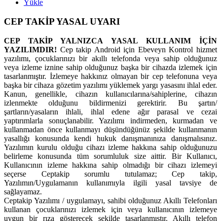
Yükle
CEP TAKİP YASAL UYARI
CEP TAKİP YALNIZCA YASAL KULLANIM İÇİN
YAZILIMDIR!
Cep takip Android için Ebeveyn Kontrol hizmet
yazılımı, çocuklarınızı bir akıllı telefonda veya sahip olduğunuz
veya izleme iznine sahip olduğunuz başka bir cihazda izlemek için
tasarlanmıştır. İzlemeye hakkınız olmayan bir cep telefonuna veya
başka bir cihaza gözetim yazılımı yüklemek yargı yasasını ihlal eder.
Kanun, genellikle, cihazın kullanıcılarına/sahiplerine, cihazın
izlenmekte olduğunu bildirmenizi gerektirir. Bu şartın/
şartların/yasaların ihlali, ihlal edene ağır parasal ve cezai
yaptırımlarla sonuçlanabilir. Yazılımı indirmeden, kurmadan ve
kullanmadan önce kullanmayı düşündüğünüz şekilde kullanmanın
yasallığı konusunda kendi hukuk danışmanınıza danışmalısınız.
Yazılımın kurulu olduğu cihazı izleme hakkına sahip olduğunuzu
belirleme konusunda tüm sorumluluk size aittir. Bir Kullanıcı,
Kullanıcının izleme hakkına sahip olmadığı bir cihazı izlemeyi
seçerse Ceptakip sorumlu tutulamaz; Cep takip,
Yazılımın/Uygulamanın kullanımıyla ilgili yasal tavsiye de
sağlayamaz.
Ceptakip Yazılımı / uygulamayı, sahibi olduğunuz Akıllı Telefonları
kullanan çocuklarınızı izlemek için veya kullanıcının izlemeye
uygun bir rıza gösterecek şekilde tasarlanmıştır. Akıllı telefon