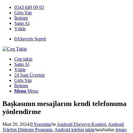
0543 649 09 03
Giriş Yap
İletişim
Satın Al
Yükle
0
Alışveriş Sepeti
Cep takip
Satın Al
Yükle
24 Saat Ücretsiz
Giriş Yap
İletişim
Menu
Menu
Başkasının mesajlarını kendi telefonuma
yönlendirme
Mart 20, 2024
/
0 Yorumlar
/
in
Android Ebeveyn Kontrol
,
Android
Telefon Dinleme Programı
,
Android telefon takip
/
tarafından
letsgo