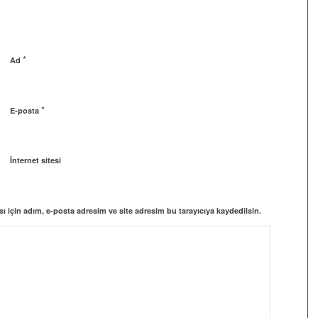
*
Ad
*
E-posta
İnternet sitesi
 için adım, e-posta adresim ve site adresim bu tarayıcıya kaydedilsin.