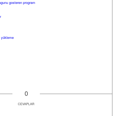
dugunu gosteren program
r
ı yükleme
0
CEVAPLAR