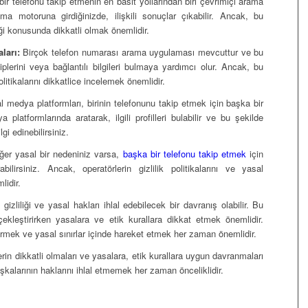
r telefonu takip etmenin en basit yollarından biri çevrimiçi arama
ma motoruna girdiğinizde, ilişkili sonuçlar çıkabilir. Ancak, bu
liği konusunda dikkatli olmak önemlidir.
ları:
Birçok telefon numarası arama uygulaması mevcuttur ve bu
plerini veya bağlantılı bilgileri bulmaya yardımcı olur. Ancak, bu
politikalarını dikkatlice incelemek önemlidir.
 medya platformları, birinin telefonunu takip etmek için başka bir
platformlarında aratarak, ilgili profilleri bulabilir ve bu şekilde
i edinebilirsiniz.
er yasal bir nedeniniz varsa,
başka bir telefonu takip etmek
için
ilirsiniz. Ancak, operatörlerin gizlilik politikalarını ve yasal
lidir.
gizliliği ve yasal hakları ihlal edebilecek bir davranış olabilir. Bu
çekleştirirken yasalara ve etik kurallara dikkat etmek önemlidir.
mek ve yasal sınırlar içinde hareket etmek her zaman önemlidir.
rin dikkatli olmaları ve yasalara, etik kurallara uygun davranmaları
aşkalarının haklarını ihlal etmemek her zaman önceliklidir.