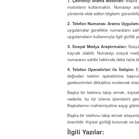
1. Çevrimiçi Arama Motorları:
Başka bi
motorlarını kullanmaktır. Numarayı ara
yöntemle elde edilen bilgilerin güvenilir
2. Telefon Numarası Arama Uygulama
uygulamalar genellikle numaraların sahi
uygulamaların kullanımıyla ilgili gizlilik 
3. Sosyal Medya Araştırmaları:
Sosyal
kaynak olabilir. Numarayı sosyal medya 
numaranın sahibi hakkında daha fazla bilg
4. Telefon Operatörleri ile İletişim:
Eğ
doğrudan telefon operatörüne başvurab
gereksinimleri dikkatlice incelemek önem
Başka bir telefonu takip etmek, kişisel 
nedenle, bu tür izleme işlemlerini ger
Başkalarının mahremiyetine saygı göster
Başka bir telefonu takip etmek isteyenle
önemlidir. Kişisel gizliliği korumak ve b
İlgili Yazılar: