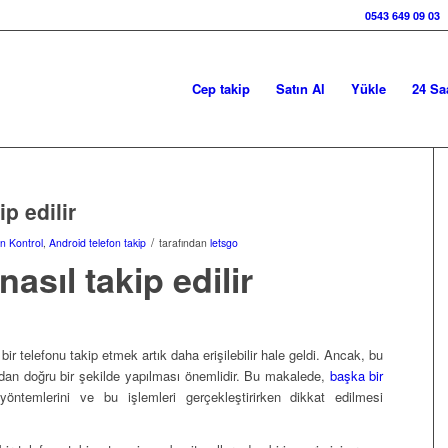
0543 649 09 03
Cep takip
Satın Al
Yükle
24 Sa
p edilir
/
n Kontrol
,
Android telefon takip
tarafından
letsgo
asıl takip edilir
bir telefonu takip etmek artık daha erişilebilir hale geldi. Ancak, bu
çıdan doğru bir şekilde yapılması önemlidir. Bu makalede,
başka bir
ntemlerini ve bu işlemleri gerçekleştirirken dikkat edilmesi