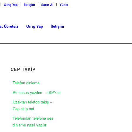
Giriş Yap
İletişim
Satın Al
Yükle
at Ücretsiz
Giriş Yap
İletişim
CEP TAKİP
Telefon dinleme
Pc casus yazılım – cSPY.cc
Uzaktan telefon takip –
Ceptakip.net
Telefondan telefona ses
dinleme nasıl yapılır