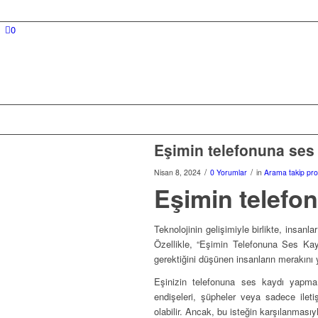
0
Eşimin telefonuna ses 
/
/
Nisan 8, 2024
0 Yorumlar
in
Arama takip pr
Eşimin telefo
Teknolojinin gelişimiyle birlikte, insanl
Özellikle, “Eşimin Telefonuna Ses Kayd
gerektiğini düşünen insanların merakını y
Eşinizin telefonuna ses kaydı yapma i
endişeleri, şüpheler veya sadece iletiş
olabilir. Ancak, bu isteğin karşılanması