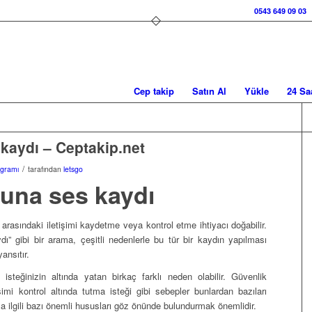
0543 649 09 03
Cep takip
Satın Al
Yükle
24 Sa
kaydı – Ceptakip.net
/
ogramı
tarafından
letsgo
nuna ses kaydı
ar arasındaki iletişimi kaydetme veya kontrol etme ihtiyacı doğabilir.
ı” gibi bir arama, çeşitli nedenlerle bu tür bir kaydın yapılması
ansıtır.
steğinizin altında yatan birkaç farklı neden olabilir. Güvenlik
imi kontrol altında tutma isteği gibi sebepler bunlardan bazıları
yla ilgili bazı önemli hususları göz önünde bulundurmak önemlidir.