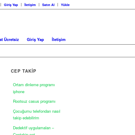
Giriş Yap
İletişim
Satın Al
Yükle
at Ücretsiz
Giriş Yap
İletişim
CEP TAKİP
Ortam dinleme programı
iphone
Rootsuz casus programı
Çocuğumu telefondan nasıl
takip edebilirim
Dedektif uygulamaları –
Ceptakip.net