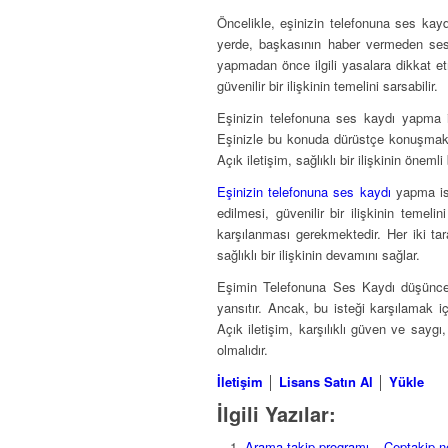
Öncelikle, eşinizin telefonuna ses kay
yerde, başkasının haber vermeden sesi
yapmadan önce ilgili yasalara dikkat et
güvenilir bir ilişkinin temelini sarsabilir.
Eşinizin telefonuna ses kaydı yapma ist
Eşinizle bu konuda dürüstçe konuşmak 
Açık iletişim, sağlıklı bir ilişkinin önemli
Eşinizin telefonuna ses kaydı
yapma ist
edilmesi, güvenilir bir ilişkinin temel
karşılanması gerekmektedir. Her iki t
sağlıklı bir ilişkinin devamını sağlar.
Eşimin Telefonuna Ses Kaydı düşüncesi,
yansıtır. Ancak, bu isteği karşılamak i
Açık iletişim, karşılıklı güven ve saygı,
olmalıdır.
İletişim
│
Lisans Satın Al
│
Yükle
İlgili Yazılar:
Arama takip programı – Ceptakip.n