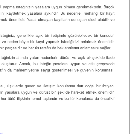
dı yapma isteğinizin yasalara uygun olması gerekmektedir. Birçok
ni kaydetmek yasalara aykırıdır. Bu nedenle, herhangi bir kayıt
mek önemlidir. Yasal olmayan kayıtların sonuçları ciddi olabilir ve
eğiniz, genellikle açık bir iletişimle çözülebilecek bir konudur.
ve neden böyle bir kayıt yapmak istediğinizi anlatmak önemlidir.
 bir parçasıdır ve her iki tarafın da beklentilerini anlamasını sağlar.
eğinizin altında yatan nedenlerin dürüst ve açık bir şekilde ifade
ini oluşturur. Ancak, bu isteğin yasalara uygun ve etik çerçevede
arafın da mahremiyetine saygı gösterilmesi ve güvenin korunması,
 ilişkilerde güven ve iletişim konularına dair doğal bir ihtiyacı
çin yasalara uygun ve dürüst bir şekilde hareket etmek önemlidir.
 her türlü ilişkinin temel taşlarıdır ve bu tür konularda da öncelikli
et