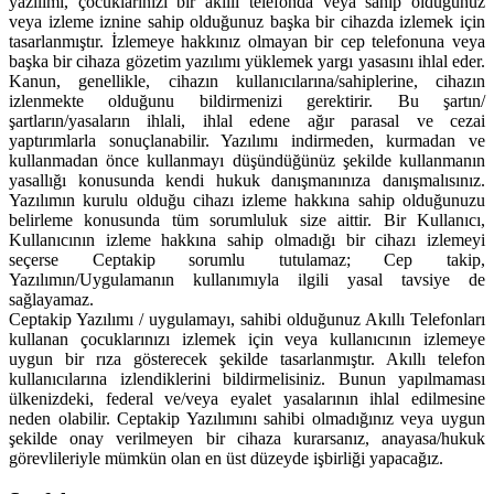
yazılımı, çocuklarınızı bir akıllı telefonda veya sahip olduğunuz
veya izleme iznine sahip olduğunuz başka bir cihazda izlemek için
tasarlanmıştır. İzlemeye hakkınız olmayan bir cep telefonuna veya
başka bir cihaza gözetim yazılımı yüklemek yargı yasasını ihlal eder.
Kanun, genellikle, cihazın kullanıcılarına/sahiplerine, cihazın
izlenmekte olduğunu bildirmenizi gerektirir. Bu şartın/
şartların/yasaların ihlali, ihlal edene ağır parasal ve cezai
yaptırımlarla sonuçlanabilir. Yazılımı indirmeden, kurmadan ve
kullanmadan önce kullanmayı düşündüğünüz şekilde kullanmanın
yasallığı konusunda kendi hukuk danışmanınıza danışmalısınız.
Yazılımın kurulu olduğu cihazı izleme hakkına sahip olduğunuzu
belirleme konusunda tüm sorumluluk size aittir. Bir Kullanıcı,
Kullanıcının izleme hakkına sahip olmadığı bir cihazı izlemeyi
seçerse Ceptakip sorumlu tutulamaz; Cep takip,
Yazılımın/Uygulamanın kullanımıyla ilgili yasal tavsiye de
sağlayamaz.
Ceptakip Yazılımı / uygulamayı, sahibi olduğunuz Akıllı Telefonları
kullanan çocuklarınızı izlemek için veya kullanıcının izlemeye
uygun bir rıza gösterecek şekilde tasarlanmıştır. Akıllı telefon
kullanıcılarına izlendiklerini bildirmelisiniz. Bunun yapılmaması
ülkenizdeki, federal ve/veya eyalet yasalarının ihlal edilmesine
neden olabilir. Ceptakip Yazılımını sahibi olmadığınız veya uygun
şekilde onay verilmeyen bir cihaza kurarsanız, anayasa/hukuk
görevlileriyle mümkün olan en üst düzeyde işbirliği yapacağız.