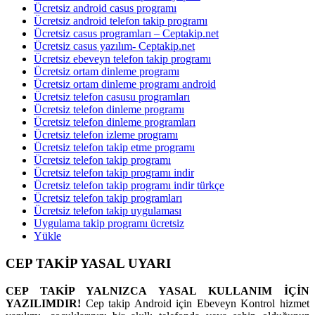
Ücretsiz android casus programı
Ücretsiz android telefon takip programı
Ücretsiz casus programları – Ceptakip.net
Ücretsiz casus yazılım- Ceptakip.net
Ücretsiz ebeveyn telefon takip programı
Ücretsiz ortam dinleme programı
Ücretsiz ortam dinleme programı android
Ücretsiz telefon casusu programları
Ücretsiz telefon dinleme programı
Ücretsiz telefon dinleme programları
Ücretsiz telefon izleme programı
Ücretsiz telefon takip etme programı
Ücretsiz telefon takip programı
Ücretsiz telefon takip programı indir
Ücretsiz telefon takip programı indir türkçe
Ücretsiz telefon takip programları
Ücretsiz telefon takip uygulaması
Uygulama takip programı ücretsiz
Yükle
CEP TAKİP YASAL UYARI
CEP TAKİP YALNIZCA YASAL KULLANIM İÇİN
YAZILIMDIR!
Cep takip Android için Ebeveyn Kontrol hizmet