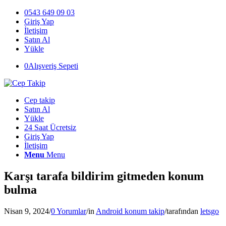
0543 649 09 03
Giriş Yap
İletişim
Satın Al
Yükle
0
Alışveriş Sepeti
Cep takip
Satın Al
Yükle
24 Saat Ücretsiz
Giriş Yap
İletişim
Menu
Menu
Karşı tarafa bildirim gitmeden konum
bulma
Nisan 9, 2024
/
0 Yorumlar
/
in
Android konum takip
/
tarafından
letsgo