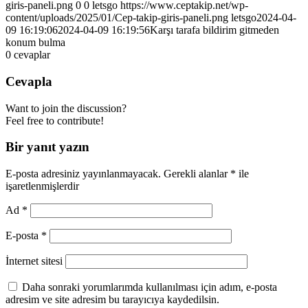
giris-paneli.png
0
0
letsgo
https://www.ceptakip.net/wp-
content/uploads/2025/01/Cep-takip-giris-paneli.png
letsgo
2024-04-
09 16:19:06
2024-04-09 16:19:56
Karşı tarafa bildirim gitmeden
konum bulma
0
cevaplar
Cevapla
Want to join the discussion?
Feel free to contribute!
Bir yanıt yazın
E-posta adresiniz yayınlanmayacak.
Gerekli alanlar
*
ile
işaretlenmişlerdir
Ad
*
E-posta
*
İnternet sitesi
Daha sonraki yorumlarımda kullanılması için adım, e-posta
adresim ve site adresim bu tarayıcıya kaydedilsin.