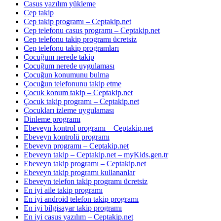
Casus yazılım yükleme
Cep takip
Cep takip programı – Ceptakip.net
Cep telefonu casus programı – Ceptakip.net
Cep telefonu takip programı ücretsiz
Cep telefonu takip programları
Çocuğum nerede takip
Çocuğum nerede uygulaması
Çocuğun konumunu bulma
Çocuğun telefonunu takip etme
Çocuk konum takip – Ceptakip.net
Çocuk takip programı – Ceptakip.net
Çocukları izleme uygulaması
Dinleme programı
Ebeveyn kontrol programı – Ceptakip.net
Ebeveyn kontrolü programı
Ebeveyn programı – Ceptakip.net
Ebeveyn takip – Ceptakip.net – myKids.gen.tr
Ebeveyn takip programı – Ceptakip.net
Ebeveyn takip programı kullananlar
Ebeveyn telefon takip programı ücretsiz
En iyi aile takip programı
En iyi android telefon takip programı
En iyi bilgisayar takip programı
En iyi casus yazılım – Ceptakip.net