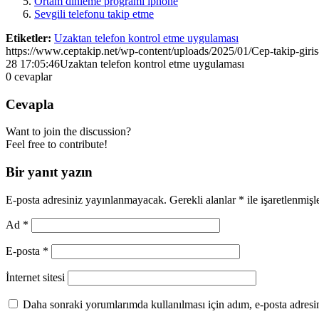
Ortam dinleme programı iphone
Sevgili telefonu takip etme
Etiketler:
Uzaktan telefon kontrol etme uygulaması
https://www.ceptakip.net/wp-content/uploads/2025/01/Cep-takip-giris
28 17:05:46
Uzaktan telefon kontrol etme uygulaması
0
cevaplar
Cevapla
Want to join the discussion?
Feel free to contribute!
Bir yanıt yazın
E-posta adresiniz yayınlanmayacak.
Gerekli alanlar
*
ile işaretlenmişl
Ad
*
E-posta
*
İnternet sitesi
Daha sonraki yorumlarımda kullanılması için adım, e-posta adresim