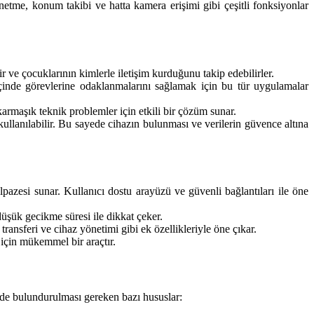
etme, konum takibi ve hatta kamera erişimi gibi çeşitli fonksiyonlar
lir ve çocuklarının kimlerle iletişim kurduğunu takip edebilirler.
leri içinde görevlerine odaklanmalarını sağlamak için bu tür uygulamalar
 karmaşık teknik problemler için etkili bir çözüm sunar.
kullanılabilir. Bu sayede cihazın bulunması ve verilerin güvence altına
pazesi sunar. Kullanıcı dostu arayüzü ve güvenli bağlantıları ile öne
üşük gecikme süresi ile dikkat çeker.
ansferi ve cihaz yönetimi gibi ek özellikleriyle öne çıkar.
 için mükemmel bir araçtır.
ünde bulundurulması gereken bazı hususlar: