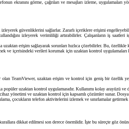
fonun ekranını görme, çağrıları ve mesajları izleme, uygulamaları yön
 izleyerek güvenliklerini sağlarlar. Zararlı içeriklere erişimi engelleyebi
 kullandığını izleyerek verimliliği artırabilirler. Çalışanların iş saat
na uzaktan erişim sağlayarak sorunları hızlıca çözebilirler. Bu, özellikle
tmek ve içerisindeki verileri korumak için uzaktan kontrol uygulamaları 
olan TeamViewer, uzaktan erişim ve kontrol için geniş bir özellik yel
ka popüler uzaktan kontrol uygulamasıdır. Kullanımı kolay arayüzü ve d
cihaz yönetimi ve uzaktan kontrol için kapsamlı çözümler sunar. Dosya tr
ama, çocukların telefon aktivitelerini izlemek ve sınırlamalar getirmek
 kurallara dikkat edilmesi son derece önemlidir. İşte bu süreçte göz ön