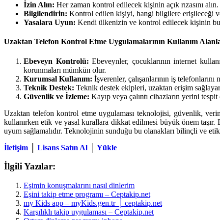
İzin Alın:
Her zaman kontrol edilecek kişinin açık rızasını alın. İ
Bilgilendirin:
Kontrol edilen kişiyi, hangi bilgilere erişileceği 
Yasalara Uyun:
Kendi ülkenizin ve kontrol edilecek kişinin bu
Uzaktan Telefon Kontrol Etme Uygulamalarının Kullanım Alanla
Ebeveyn Kontrolü:
Ebeveynler, çocuklarının internet kullanı
korunmaları mümkün olur.
Kurumsal Kullanım:
İşverenler, çalışanlarının iş telefonlarını 
Teknik Destek:
Teknik destek ekipleri, uzaktan erişim sağlayara
Güvenlik ve İzleme:
Kayıp veya çalıntı cihazların yerini tespit
Uzaktan telefon kontrol etme uygulaması teknolojisi, güvenlik, veri
kullanırken etik ve yasal kurallara dikkat edilmesi büyük önem taşır.
uyum sağlamalıdır. Teknolojinin sunduğu bu olanakları bilinçli ve eti
İletişim
│
Lisans Satın Al
│
Yükle
İlgili Yazılar:
Eşimin konuşmalarını nasıl dinlerim
Eşini takip etme programı – Ceptakip.net
my Kids app – myKids.gen.tr │ ceptakip.net
Karşılıklı takip uygulaması – Ceptakip.net