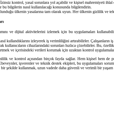
zinsiz kontrol, yasal sorunlara yol açabilir ve kişisel mahremiyeti ihlal 
ve bu bilgilerin nasıl kullanılacağı konusunda bilgilendirin.
lunduğu ülkenin yasalarına tam olarak uyun. Her ülkenin gizlilik ve tele
rı
mını ve dijital aktivitelerini izlemek için bu uygulamaları kullanabili
nasıl kullandıklarını izleyerek iş verimliliğini artırabilirler. Çalışanların 
k kullanıcıların cihazlarındaki sorunları hızlıca çözebilirler. Bu, özell
 etmek ve içerisindeki verileri korumak için uzaktan kontrol uygulamaları
mlilik ve kontrol açısından birçok fayda sağlar. Hem kişisel hem de p
 Ebeveynler, işverenler ve teknik destek ekipleri, bu uygulamaları sorum
k bir şekilde kullanmak, uzun vadede daha güvenli ve verimli bir yaşam