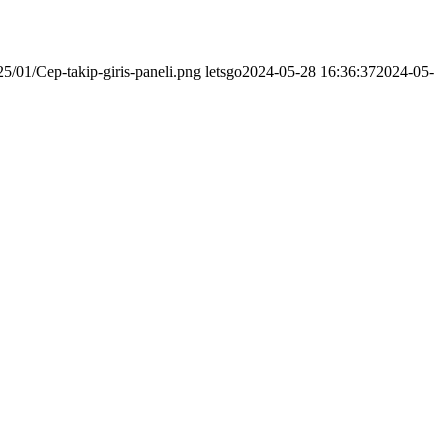
5/01/Cep-takip-giris-paneli.png
letsgo
2024-05-28 16:36:37
2024-05-