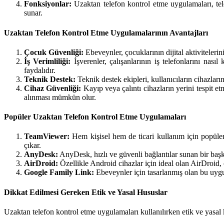
Fonksiyonlar:
Uzaktan telefon kontrol etme uygulamaları, tele
sunar.
Uzaktan Telefon Kontrol Etme Uygulamalarının Avantajları
Çocuk Güvenliği:
Ebeveynler, çocuklarının dijital aktivitelerini
İş Verimliliği:
İşverenler, çalışanlarının iş telefonlarını nasıl
faydalıdır.
Teknik Destek:
Teknik destek ekipleri, kullanıcıların cihazları
Cihaz Güvenliği:
Kayıp veya çalıntı cihazların yerini tespit e
alınması mümkün olur.
Popüler Uzaktan Telefon Kontrol Etme Uygulamaları
TeamViewer:
Hem kişisel hem de ticari kullanım için popüler 
çıkar.
AnyDesk:
AnyDesk, hızlı ve güvenli bağlantılar sunan bir baş
AirDroid:
Özellikle Android cihazlar için ideal olan AirDroid, 
Google Family Link:
Ebeveynler için tasarlanmış olan bu uygul
Dikkat Edilmesi Gereken Etik ve Yasal Hususlar
Uzaktan telefon kontrol etme uygulamaları kullanılırken etik ve yasal