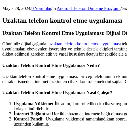
Mayıs 28, 2024
/
0 Yorumlar
/
in
Android Telefon Dinleme Programı
/
ta
Uzaktan telefon kontrol etme uygulaması
Uzaktan Telefon Kontrol Etme Uygulaması: Dijital 
Günümüz dijital çağında,
uzaktan telefon kontrol etme uygulaması
tek
uygulamalar, ebeveynler, işverenler ve teknik destek ekipleri tarafı
dikkat edilmesi gereken etik ve yasal hususları detaylı bir şekilde ele a
Uzaktan Telefon Kontrol Etme Uygulaması Nedir?
Uzaktan telefon kontrol etme uygulaması, bir cep telefonunun ekranını
olarak erişmeden, internet üzerinden cihazı kontrol etmelerini sağlar. G
Uzaktan Telefon Kontrol Etme Uygulaması Nasıl Çalışır?
Uygulama Yükleme:
İlk adım, kontrol edilecek cihaza uygun
kolayca indirilebilir.
İnternet Bağlantısı:
Her iki cihazın da internete bağlı olması ger
Kontrol Paneli:
Uygulama yüklemesi tamamlandıktan sonra, kon
üzerinden kullanılır.