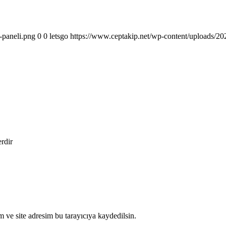
-paneli.png
0
0
letsgo
https://www.ceptakip.net/wp-content/uploads/202
erdir
 ve site adresim bu tarayıcıya kaydedilsin.