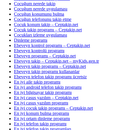
Çocuğum nerede takip
Çocuğum nerede uygulaması
Çocuğun konumunu bulma
Çocuğun telefonunu takip etme
Çocuk konum takip – Ceptakip.net
Çocuk takip programı – Ceptakip.net
Çocukları izleme uygulaması
Dinleme programı
Ebeveyn kontrol programı – Ceptakip.net
Ebeveyn kontrolü programı
Ebeveyn programı – Ceptakip.net
Ebeveyn takip – Ceptakip.net – myKids.gen.tr
Ebeveyn takip programı – Ceptakip.net
Ebeveyn takip programı kullananlar
Ebeveyn telefon takip programı ücretsiz
En iyi aile takip programı
En iyi android telefon takip programı
En iyi bilgisayar takip programı
En iyi casus yazılım – Ceptakip.net
En iyi casus yazılım programı
En iyi çocuk takip programı – Ceptakip.net
En iyi konum bulma programı
En iyi ortam dinleme programı
En iyi telefon takip programı
En iyi telefon takip programları