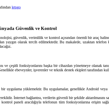
rafından
letsgo
Dünyada Güvenlik ve Kontrol
nolojisi, güvenlik, verimlilik ve kontrol açısından önemli bir araç hali
ndan yaygın olarak tercih edilmektedir. Bu makalede, uzaktan telefon k
lacağız.
 ve çeşitli fonksiyonlarını başka bir cihazdan yönetmeye olanak tanıya
enellikle ebeveynler, işverenler ve teknik destek ekipleri tarafından kull
 bir uygulama yüklemektir. Bu uygulamalar, genellikle Android veya i
eklidir. İnternet bağlantısı, verilerin güvenli bir şekilde aktarılmasını s
trol paneli aracılığıyla telefonun tüm fonksiyonlarına erişim sağla