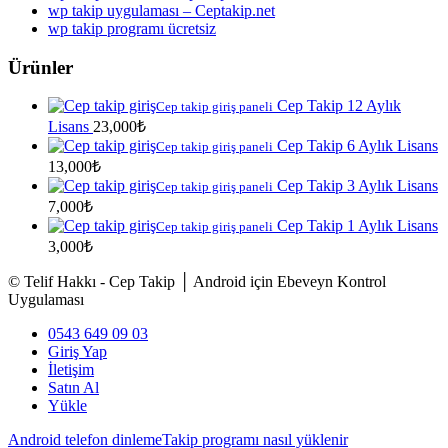
wp takip uygulaması – Ceptakip.net
wp takip programı ücretsiz
Ürünler
Cep Takip 12 Aylık
Cep takip giriş paneli
Lisans
23,000
₺
Cep Takip 6 Aylık Lisans
Cep takip giriş paneli
13,000
₺
Cep Takip 3 Aylık Lisans
Cep takip giriş paneli
7,000
₺
Cep Takip 1 Aylık Lisans
Cep takip giriş paneli
3,000
₺
© Telif Hakkı - Cep Takip │ Android için Ebeveyn Kontrol
Uygulaması
0543 649 09 03
Giriş Yap
İletişim
Satın Al
Yükle
Android telefon dinleme
Takip programı nasıl yüklenir