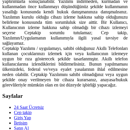
yaptırımlarla sonuçlanabilir. Yazılımı indirmeden, kurmadan ve
kullanmadan önce kullanmayı düşündüğünüz şekilde kullanmanın
yasallığı konusunda kendi hukuk danışmanınıza danışmalısınız.
Yazılımın kurulu olduğu cihazı izleme hakkına sahip olduğunuzu
belirleme konusunda tüm sorumluluk size aittir. Bir Kullanıcı,
Kullanıcının izleme hakkına sahip olmadığı bir cihazı izlemeyi
seçerse Ceptakip sorumlu tutulamaz; Cep takip,
Yazılımın/Uygulamanın kullanımıyla ilgili yasal tavsiye de
sağlayamaz.
Ceptakip Yazılımı / uygulamayı, sahibi olduğunuz Akıllı Telefonları
kullanan çocuklarınızı izlemek için veya kullanıcının izlemeye
uygun bir rıza gösterecek şekilde tasarlanmıştır. Akıllı telefon
kullanıcılarına izlendiklerini bildirmelisiniz. Bunun yapılmaması
ülkenizdeki, federal ve/veya eyalet yasalarının ihlal edilmesine
neden olabilir. Ceptakip Yazılımını sahibi olmadığınız veya uygun
şekilde onay verilmeyen bir cihaza kurarsanız, anayasa/hukuk
görevlileriyle mümkün olan en üst düzeyde işbirliği yapacağız.
Sayfalar
24 Saat Ücretsiz
Cep takip
Giriş Yap
İletişim
Satın Al