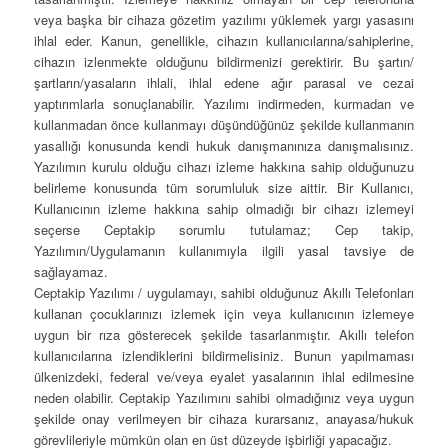
veya başka bir cihaza gözetim yazılımı yüklemek yargı yasasını
ihlal eder. Kanun, genellikle, cihazın kullanıcılarına/sahiplerine,
cihazın izlenmekte olduğunu bildirmenizi gerektirir. Bu şartın/
şartların/yasaların ihlali, ihlal edene ağır parasal ve cezai
yaptırımlarla sonuçlanabilir. Yazılımı indirmeden, kurmadan ve
kullanmadan önce kullanmayı düşündüğünüz şekilde kullanmanın
yasallığı konusunda kendi hukuk danışmanınıza danışmalısınız.
Yazılımın kurulu olduğu cihazı izleme hakkına sahip olduğunuzu
belirleme konusunda tüm sorumluluk size aittir. Bir Kullanıcı,
Kullanıcının izleme hakkına sahip olmadığı bir cihazı izlemeyi
seçerse Ceptakip sorumlu tutulamaz; Cep takip,
Yazılımın/Uygulamanın kullanımıyla ilgili yasal tavsiye de
sağlayamaz.
Ceptakip Yazılımı / uygulamayı, sahibi olduğunuz Akıllı Telefonları
kullanan çocuklarınızı izlemek için veya kullanıcının izlemeye
uygun bir rıza gösterecek şekilde tasarlanmıştır. Akıllı telefon
kullanıcılarına izlendiklerini bildirmelisiniz. Bunun yapılmaması
ülkenizdeki, federal ve/veya eyalet yasalarının ihlal edilmesine
neden olabilir. Ceptakip Yazılımını sahibi olmadığınız veya uygun
şekilde onay verilmeyen bir cihaza kurarsanız, anayasa/hukuk
görevlileriyle mümkün olan en üst düzeyde işbirliği yapacağız.