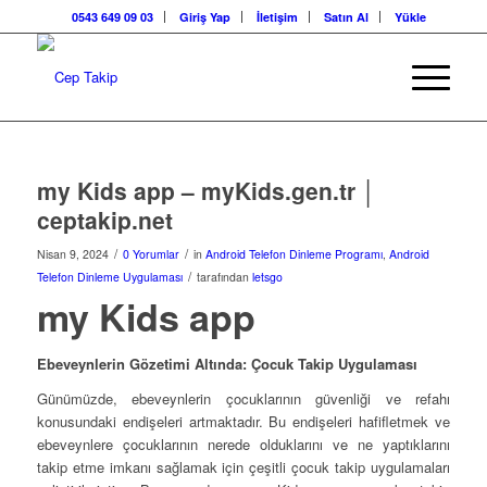
0543 649 09 03
Giriş Yap
İletişim
Satın Al
Yükle
my Kids app – myKids.gen.tr │
ceptakip.net
/
/
Nisan 9, 2024
0 Yorumlar
in
Android Telefon Dinleme Programı
,
Android
/
Telefon Dinleme Uygulaması
tarafından
letsgo
my Kids app
Ebeveynlerin Gözetimi Altında: Çocuk Takip Uygulaması
Günümüzde, ebeveynlerin çocuklarının güvenliği ve refahı
konusundaki endişeleri artmaktadır. Bu endişeleri hafifletmek ve
ebeveynlere çocuklarının nerede olduklarını ve ne yaptıklarını
takip etme imkanı sağlamak için çeşitli çocuk takip uygulamaları