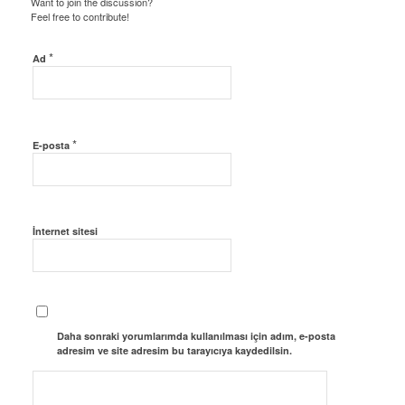
Want to join the discussion?
Feel free to contribute!
*
Ad
*
E-posta
İnternet sitesi
Daha sonraki yorumlarımda kullanılması için adım, e-posta
adresim ve site adresim bu tarayıcıya kaydedilsin.