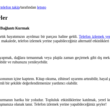
telefon takip
/
tarafından
letsgo
yler
a Bağlantı Kurmak
rtık hayatımızın ayrılmaz bir parçası haline geldi.
Telefon izlemek yer
alede, telefon izlemek yerine yapabileceğiniz alternatif etkinlikleri
apmak, dağlara tırmanmak veya plajda zaman geçirmek gibi dış mekan akt
bilir ve ruhunuzu yenileyebilir.
onunun içine kaptırın. Kitap okuma, zihinsel uyarımı artırabilir, hayal g
imli bir şekilde değerlendirmenize yardımcı olabilir.
kurmanın harika bir yoludur. Topluluk etkinliklerine katılmak, yerel 
tanışmanıza olanak tanır. Telefon izlemek yerine yapabileceğimiz şeyler!