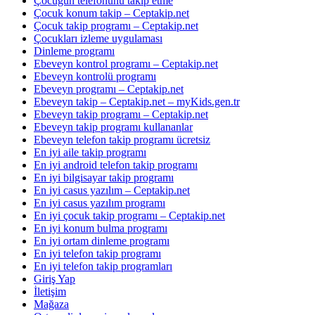
Çocuğun telefonunu takip etme
Çocuk konum takip – Ceptakip.net
Çocuk takip programı – Ceptakip.net
Çocukları izleme uygulaması
Dinleme programı
Ebeveyn kontrol programı – Ceptakip.net
Ebeveyn kontrolü programı
Ebeveyn programı – Ceptakip.net
Ebeveyn takip – Ceptakip.net – myKids.gen.tr
Ebeveyn takip programı – Ceptakip.net
Ebeveyn takip programı kullananlar
Ebeveyn telefon takip programı ücretsiz
En iyi aile takip programı
En iyi android telefon takip programı
En iyi bilgisayar takip programı
En iyi casus yazılım – Ceptakip.net
En iyi casus yazılım programı
En iyi çocuk takip programı – Ceptakip.net
En iyi konum bulma programı
En iyi ortam dinleme programı
En iyi telefon takip programı
En iyi telefon takip programları
Giriş Yap
İletişim
Mağaza