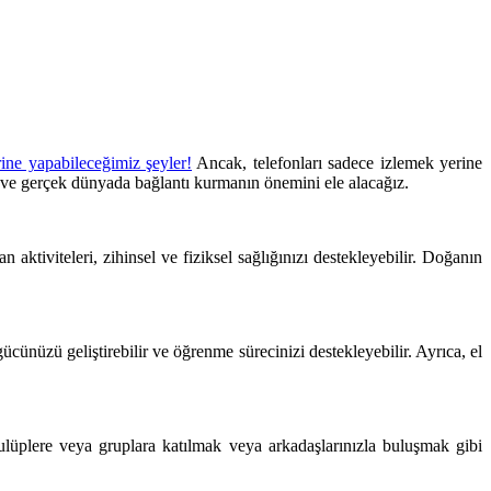
ine yapabileceğimiz şeyler!
Ancak, telefonları sadece izlemek yerine
 ve gerçek dünyada bağlantı kurmanın önemini ele alacağız.
iviteleri, zihinsel ve fiziksel sağlığınızı destekleyebilir. Doğanın
ücünüzü geliştirebilir ve öğrenme sürecinizi destekleyebilir. Ayrıca, el
kulüplere veya gruplara katılmak veya arkadaşlarınızla buluşmak gibi