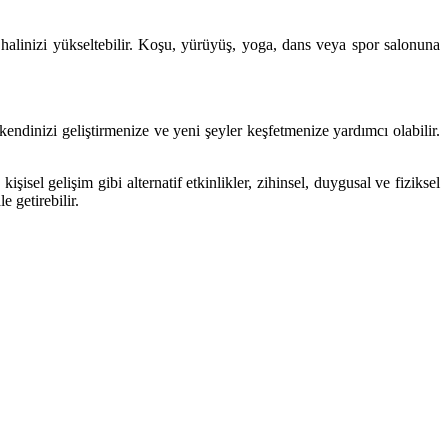
uh halinizi yükseltebilir. Koşu, yürüyüş, yoga, dans veya spor salonuna
kendinizi geliştirmenize ve yeni şeyler keşfetmenize yardımcı olabilir.
isel gelişim gibi alternatif etkinlikler, zihinsel, duygusal ve fiziksel
 getirebilir.