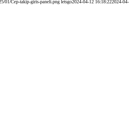
5/01/Cep-takip-giris-paneli.png
letsgo
2024-04-12 16:18:22
2024-04-