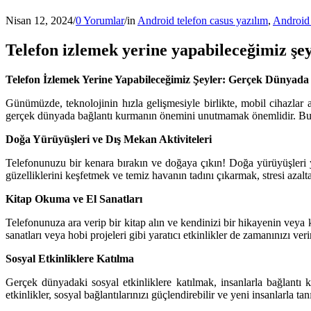
Nisan 12, 2024
/
0 Yorumlar
/
in
Android telefon casus yazılım
,
Android 
Telefon izlemek yerine yapabileceğimiz şe
Telefon İzlemek Yerine Yapabileceğimiz Şeyler: Gerçek Dünyad
Günümüzde, teknolojinin hızla gelişmesiyle birlikte, mobil cihazlar a
gerçek dünyada bağlantı kurmanın önemini unutmamak önemlidir. Bu mak
Doğa Yürüyüşleri ve Dış Mekan Aktiviteleri
Telefonunuzu bir kenara bırakın ve doğaya çıkın! Doğa yürüyüşleri y
güzelliklerini keşfetmek ve temiz havanın tadını çıkarmak, stresi azalta
Kitap Okuma ve El Sanatları
Telefonunuza ara verip bir kitap alın ve kendinizi bir hikayenin veya k
sanatları veya hobi projeleri gibi yaratıcı etkinlikler de zamanınızı ver
Sosyal Etkinliklere Katılma
Gerçek dünyadaki sosyal etkinliklere katılmak, insanlarla bağlantı 
etkinlikler, sosyal bağlantılarınızı güçlendirebilir ve yeni insanlarla 