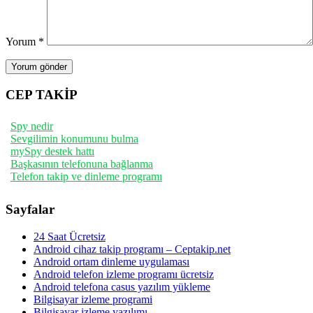
Yorum
*
CEP TAKİP
Spy nedir
Sevgilimin konumunu bulma
mySpy destek hattı
Başkasının telefonuna bağlanma
Telefon takip ve dinleme programı
Sayfalar
24 Saat Ücretsiz
Android cihaz takip programı – Ceptakip.net
Android ortam dinleme uygulaması
Android telefon izleme programı ücretsiz
Android telefona casus yazılım yükleme
Bilgisayar izleme programi
Bilgisayar izleme yazılımı