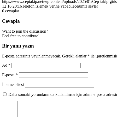
https://www.ceptakip.net/wp-content/uploads/2025/01/Cep-takip-giris
12 16:20:16
Telefon izlemek yerine yapabileceğimiz şeyler
0
cevaplar
Cevapla
Want to join the discussion?
Feel free to contribute!
Bir yanıt yazın
E-posta adresiniz yayınlanmayacak.
Gerekli alanlar
*
ile işaretlenmişl
Ad
*
E-posta
*
İnternet sitesi
Daha sonraki yorumlarımda kullanılması için adım, e-posta adresim