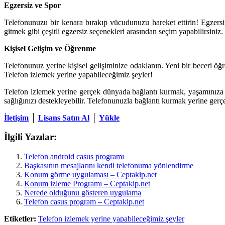
Egzersiz ve Spor
Telefonunuzu bir kenara bırakıp vücudunuzu hareket ettirin! Egzersiz y
gitmek gibi çeşitli egzersiz seçenekleri arasından seçim yapabilirsiniz.
Kişisel Gelişim ve Öğrenme
Telefonunuz yerine kişisel gelişiminize odaklanın. Yeni bir beceri öğr
Telefon izlemek yerine yapabileceğimiz şeyler!
Telefon izlemek yerine gerçek dünyada bağlantı kurmak, yaşamınıza denge
sağlığınızı destekleyebilir. Telefonunuzla bağlantı kurmak yerine gerç
İletişim
│
Lisans Satın Al
│
Yükle
İlgili Yazılar:
Telefon android casus programı
Başkasının mesajlarını kendi telefonuma yönlendirme
Konum görme uygulaması – Ceptakip.net
Konum izleme Programı – Ceptakip.net
Nerede olduğunu gösteren uygulama
Telefon casus program – Ceptakip.net
Etiketler:
Telefon izlemek yerine yapabileceğimiz şeyler