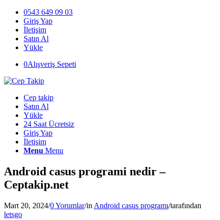
0543 649 09 03
Giriş Yap
İletişim
Satın Al
Yükle
0
Alışveriş Sepeti
Cep takip
Satın Al
Yükle
24 Saat Ücretsiz
Giriş Yap
İletişim
Menu
Menu
Android casus programi nedir –
Ceptakip.net
Mart 20, 2024
/
0 Yorumlar
/
in
Android casus programı
/
tarafından
letsgo