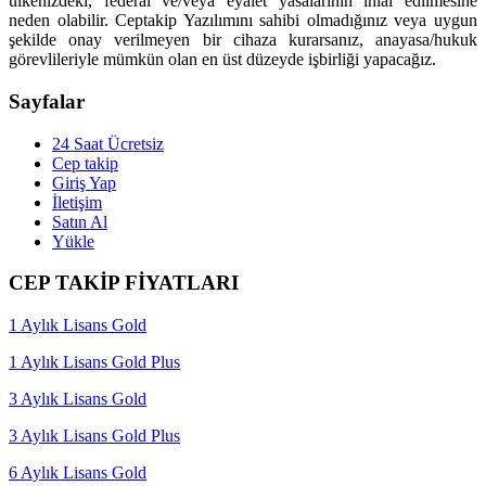
ülkenizdeki, federal ve/veya eyalet yasalarının ihlal edilmesine
neden olabilir. Ceptakip Yazılımını sahibi olmadığınız veya uygun
şekilde onay verilmeyen bir cihaza kurarsanız, anayasa/hukuk
görevlileriyle mümkün olan en üst düzeyde işbirliği yapacağız.
Sayfalar
24 Saat Ücretsiz
Cep takip
Giriş Yap
İletişim
Satın Al
Yükle
CEP TAKİP FİYATLARI
1 Aylık Lisans Gold
1 Aylık Lisans Gold Plus
3 Aylık Lisans Gold
3 Aylık Lisans Gold Plus
6 Aylık Lisans Gold