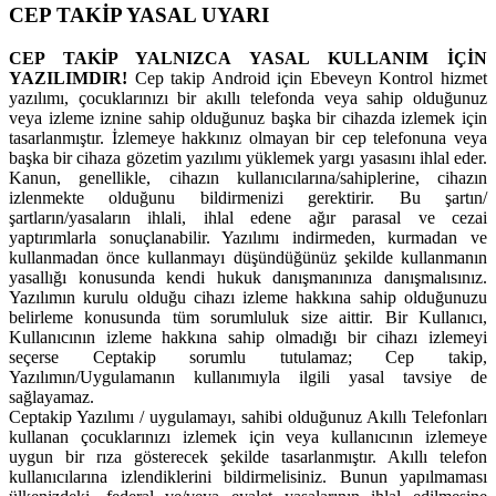
CEP TAKİP YASAL UYARI
CEP TAKİP YALNIZCA YASAL KULLANIM İÇİN
YAZILIMDIR!
Cep takip Android için Ebeveyn Kontrol hizmet
yazılımı, çocuklarınızı bir akıllı telefonda veya sahip olduğunuz
veya izleme iznine sahip olduğunuz başka bir cihazda izlemek için
tasarlanmıştır. İzlemeye hakkınız olmayan bir cep telefonuna veya
başka bir cihaza gözetim yazılımı yüklemek yargı yasasını ihlal eder.
Kanun, genellikle, cihazın kullanıcılarına/sahiplerine, cihazın
izlenmekte olduğunu bildirmenizi gerektirir. Bu şartın/
şartların/yasaların ihlali, ihlal edene ağır parasal ve cezai
yaptırımlarla sonuçlanabilir. Yazılımı indirmeden, kurmadan ve
kullanmadan önce kullanmayı düşündüğünüz şekilde kullanmanın
yasallığı konusunda kendi hukuk danışmanınıza danışmalısınız.
Yazılımın kurulu olduğu cihazı izleme hakkına sahip olduğunuzu
belirleme konusunda tüm sorumluluk size aittir. Bir Kullanıcı,
Kullanıcının izleme hakkına sahip olmadığı bir cihazı izlemeyi
seçerse Ceptakip sorumlu tutulamaz; Cep takip,
Yazılımın/Uygulamanın kullanımıyla ilgili yasal tavsiye de
sağlayamaz.
Ceptakip Yazılımı / uygulamayı, sahibi olduğunuz Akıllı Telefonları
kullanan çocuklarınızı izlemek için veya kullanıcının izlemeye
uygun bir rıza gösterecek şekilde tasarlanmıştır. Akıllı telefon
kullanıcılarına izlendiklerini bildirmelisiniz. Bunun yapılmaması