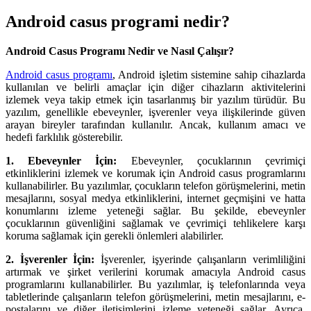
Android casus programi nedir?
Android Casus Programı Nedir ve Nasıl Çalışır?
Android casus programı
, Android işletim sistemine sahip cihazlarda
kullanılan ve belirli amaçlar için diğer cihazların aktivitelerini
izlemek veya takip etmek için tasarlanmış bir yazılım türüdür. Bu
yazılım, genellikle ebeveynler, işverenler veya ilişkilerinde güven
arayan bireyler tarafından kullanılır. Ancak, kullanım amacı ve
hedefi farklılık gösterebilir.
1. Ebeveynler İçin:
Ebeveynler, çocuklarının çevrimiçi
etkinliklerini izlemek ve korumak için Android casus programlarını
kullanabilirler. Bu yazılımlar, çocukların telefon görüşmelerini, metin
mesajlarını, sosyal medya etkinliklerini, internet geçmişini ve hatta
konumlarını izleme yeteneği sağlar. Bu şekilde, ebeveynler
çocuklarının güvenliğini sağlamak ve çevrimiçi tehlikelere karşı
koruma sağlamak için gerekli önlemleri alabilirler.
2. İşverenler İçin:
İşverenler, işyerinde çalışanların verimliliğini
artırmak ve şirket verilerini korumak amacıyla Android casus
programlarını kullanabilirler. Bu yazılımlar, iş telefonlarında veya
tabletlerinde çalışanların telefon görüşmelerini, metin mesajlarını, e-
postalarını ve diğer iletişimlerini izleme yeteneği sağlar. Ayrıca,