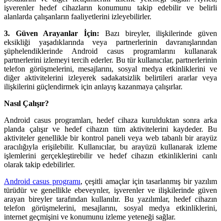
işverenler hedef cihazların konumunu takip edebilir ve belirli
alanlarda çalışanların faaliyetlerini izleyebilirler.
3. Güven Arayanlar İçin:
Bazı bireyler, ilişkilerinde güven
eksikliği yaşadıklarında veya partnerlerinin davranışlarından
şüphelendiklerinde Android casus programlarını kullanarak
partnerlerini izlemeyi tercih ederler. Bu tür kullanıcılar, partnerlerinin
telefon görüşmelerini, mesajlarını, sosyal medya etkinliklerini ve
diğer aktivitelerini izleyerek sadakatsizlik belirtileri ararlar veya
ilişkilerini güçlendirmek için anlayış kazanmaya çalışırlar.
Nasıl Çalışır?
Android casus programları, hedef cihaza kurulduktan sonra arka
planda çalışır ve hedef cihazın tüm aktivitelerini kaydeder. Bu
aktiviteler genellikle bir kontrol paneli veya web tabanlı bir arayüz
aracılığıyla erişilebilir. Kullanıcılar, bu arayüzü kullanarak izleme
işlemlerini gerçekleştirebilir ve hedef cihazın etkinliklerini canlı
olarak takip edebilirler.
Android casus programı
, çeşitli amaçlar için tasarlanmış bir yazılım
türüdür ve genellikle ebeveynler, işverenler ve ilişkilerinde güven
arayan bireyler tarafından kullanılır. Bu yazılımlar, hedef cihazın
telefon görüşmelerini, mesajlarını, sosyal medya etkinliklerini,
internet geçmişini ve konumunu izleme yeteneği sağlar.