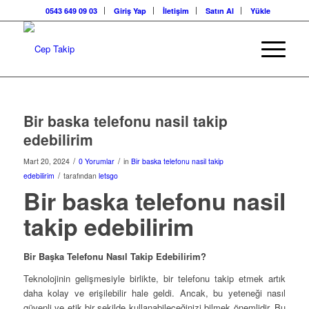
0543 649 09 03
Giriş Yap
İletişim
Satın Al
Yükle
Bir baska telefonu nasil takip
edebilirim
/
/
Mart 20, 2024
0 Yorumlar
in
Bir baska telefonu nasil takip
/
edebilirim
tarafından
letsgo
Bir baska telefonu nasil
takip edebilirim
Bir Başka Telefonu Nasıl Takip Edebilirim?
Teknolojinin gelişmesiyle birlikte, bir telefonu takip etmek artık
daha kolay ve erişilebilir hale geldi. Ancak, bu yeteneği nasıl
güvenli ve etik bir şekilde kullanabileceğinizi bilmek önemlidir. Bu