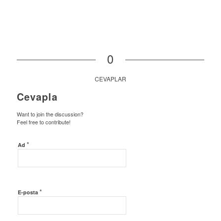
0
CEVAPLAR
Cevapla
Want to join the discussion?
Feel free to contribute!
*
Ad
*
E-posta