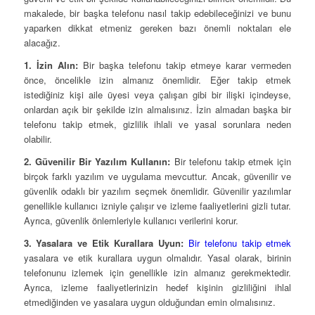
makalede, bir başka telefonu nasıl takip edebileceğinizi ve bunu
yaparken dikkat etmeniz gereken bazı önemli noktaları ele
alacağız.
1. İzin Alın:
Bir başka telefonu takip etmeye karar vermeden
önce, öncelikle izin almanız önemlidir. Eğer takip etmek
istediğiniz kişi aile üyesi veya çalışan gibi bir ilişki içindeyse,
onlardan açık bir şekilde izin almalısınız. İzin almadan başka bir
telefonu takip etmek, gizlilik ihlali ve yasal sorunlara neden
olabilir.
2. Güvenilir Bir Yazılım Kullanın:
Bir telefonu takip etmek için
birçok farklı yazılım ve uygulama mevcuttur. Ancak, güvenilir ve
güvenlik odaklı bir yazılım seçmek önemlidir. Güvenilir yazılımlar
genellikle kullanıcı izniyle çalışır ve izleme faaliyetlerini gizli tutar.
Ayrıca, güvenlik önlemleriyle kullanıcı verilerini korur.
3. Yasalara ve Etik Kurallara Uyun:
Bir telefonu takip etmek
yasalara ve etik kurallara uygun olmalıdır. Yasal olarak, birinin
telefonunu izlemek için genellikle izin almanız gerekmektedir.
Ayrıca, izleme faaliyetlerinizin hedef kişinin gizliliğini ihlal
etmediğinden ve yasalara uygun olduğundan emin olmalısınız.