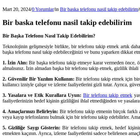
Mart 20, 2024
/
0 Yorumlar
/
in
Bir baska telefonu nasil takip edebilirim
/
Bir baska telefonu nasil takip edebilirim
Bir Başka Telefonu Nasıl Takip Edebilirim?
Teknolojinin gelişmesiyle birlikte, bir telefonu takip etmek artık dah
başka telefonu nasıl takip edebileceğinizi ve bunu yaparken dikkat etm
1. İzin Alın:
Bir başka telefonu takip etmeye karar vermeden önce, öncel
almalısınız. İzin almadan başka bir telefonu takip etmek, gizlilik ihlali
2. Güvenilir Bir Yazılım Kullanın:
Bir telefonu takip etmek için bi
kullanıcı izniyle çalışır ve izleme faaliyetlerini gizli tutar. Ayrıca, güv
3. Yasalara ve Etik Kurallara Uyun:
Bir telefonu takip etmek
yas
faaliyetlerinizin hedef kişinin gizliliğini ihlal etmediğinden ve yasal
4. Amaçlarınızı Belirleyin:
Bir telefonu takip etmenin birçok farklı 
veya kayıp telefonlarını bulmak için bir telefonu takip edebilirler. Amaçl
5. Gizliliğe Saygı Gösterin:
Bir telefonu takip etmek, hedef kişinin
etmekten kaçının. Ayrıca, izleme faaliyetlerini sadece belirlenen ama