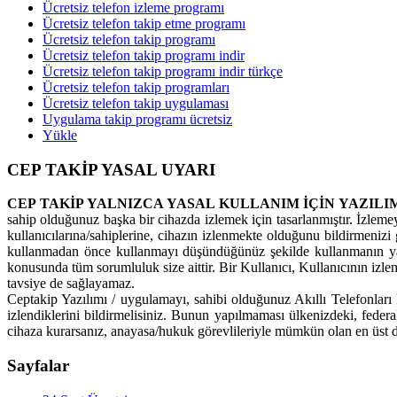
Ücretsiz telefon izleme programı
Ücretsiz telefon takip etme programı
Ücretsiz telefon takip programı
Ücretsiz telefon takip programı indir
Ücretsiz telefon takip programı indir türkçe
Ücretsiz telefon takip programları
Ücretsiz telefon takip uygulaması
Uygulama takip programı ücretsiz
Yükle
CEP TAKİP YASAL UYARI
CEP TAKİP YALNIZCA YASAL KULLANIM İÇİN YAZILI
sahip olduğunuz başka bir cihazda izlemek için tasarlanmıştır. İzleme
kullanıcılarına/sahiplerine, cihazın izlenmekte olduğunu bildirmenizi g
kullanmadan önce kullanmayı düşündüğünüz şekilde kullanmanın yas
konusunda tüm sorumluluk size aittir. Bir Kullanıcı, Kullanıcının izl
tavsiye de sağlayamaz.
Ceptakip Yazılımı / uygulamayı, sahibi olduğunuz Akıllı Telefonları k
izlendiklerini bildirmelisiniz. Bunun yapılmaması ülkenizdeki, feder
cihaza kurarsanız, anayasa/hukuk görevlileriyle mümkün olan en üst d
Sayfalar