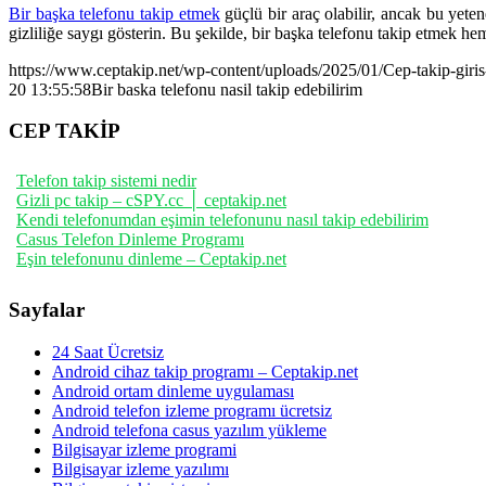
Bir başka telefonu takip etmek
güçlü bir araç olabilir, ancak bu yetene
gizliliğe saygı gösterin. Bu şekilde, bir başka telefonu takip etmek he
https://www.ceptakip.net/wp-content/uploads/2025/01/Cep-takip-giris
20 13:55:58
Bir baska telefonu nasil takip edebilirim
CEP TAKİP
Telefon takip sistemi nedir
Gizli pc takip – cSPY.cc │ ceptakip.net
Kendi telefonumdan eşimin telefonunu nasıl takip edebilirim
Casus Telefon Dinleme Programı
Eşin telefonunu dinleme – Ceptakip.net
Sayfalar
24 Saat Ücretsiz
Android cihaz takip programı – Ceptakip.net
Android ortam dinleme uygulaması
Android telefon izleme programı ücretsiz
Android telefona casus yazılım yükleme
Bilgisayar izleme programi
Bilgisayar izleme yazılımı