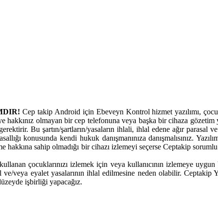
MDIR!
Cep takip Android için Ebeveyn Kontrol hizmet yazılımı, çocukl
ye hakkınız olmayan bir cep telefonuna veya başka bir cihaza gözetim y
erektirir. Bu şartın/şartların/yasaların ihlali, ihlal edene ağır parasal
allığı konusunda kendi hukuk danışmanınıza danışmalısınız. Yazılım
eme hakkına sahip olmadığı bir cihazı izlemeyi seçerse Ceptakip sorumlu
ullanan çocuklarınızı izlemek için veya kullanıcının izlemeye uygun bir 
al ve/veya eyalet yasalarının ihlal edilmesine neden olabilir. Ceptakip
üzeyde işbirliği yapacağız.