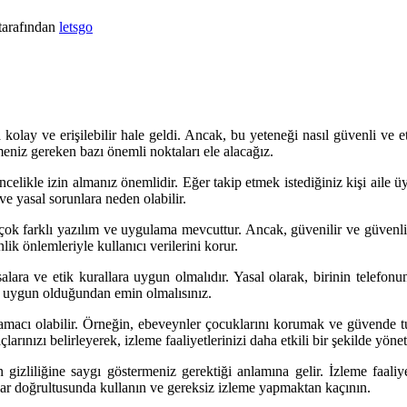
tarafından
letsgo
a kolay ve erişilebilir hale geldi. Ancak, bu yeteneği nasıl güvenli ve 
eniz gereken bazı önemli noktaları ele alacağız.
ikle izin almanız önemlidir. Eğer takip etmek istediğiniz kişi aile üyes
 ve yasal sorunlara neden olabilir.
rçok farklı yazılım ve uygulama mevcuttur. Ancak, güvenilir ve güvenlik
enlik önlemleriyle kullanıcı verilerini korur.
alara ve etik kurallara uygun olmalıdır. Yasal olarak, birinin telefonu
ara uygun olduğundan emin olmalısınız.
amacı olabilir. Örneğin, ebeveynler çocuklarını korumak ve güvende tutm
arınızı belirleyerek, izleme faaliyetlerinizi daha etkili bir şekilde yönete
 gizliliğine saygı göstermeniz gerektiği anlamına gelir. İzleme faaliye
çlar doğrultusunda kullanın ve gereksiz izleme yapmaktan kaçının.