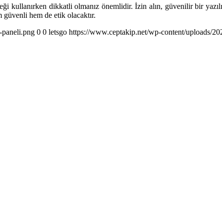
ği kullanırken dikkatli olmanız önemlidir. İzin alın, güvenilir bir yazıl
m güvenli hem de etik olacaktır.
-paneli.png
0
0
letsgo
https://www.ceptakip.net/wp-content/uploads/202