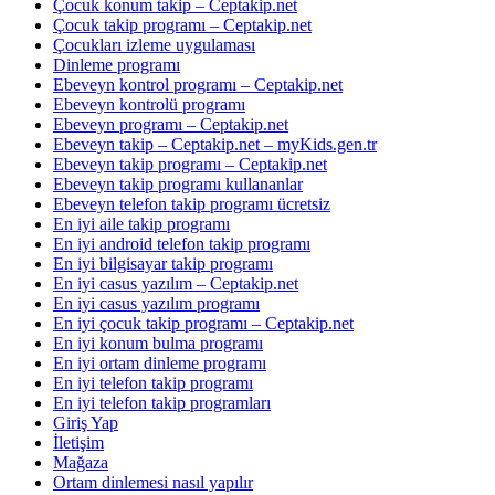
Çocuk konum takip – Ceptakip.net
Çocuk takip programı – Ceptakip.net
Çocukları izleme uygulaması
Dinleme programı
Ebeveyn kontrol programı – Ceptakip.net
Ebeveyn kontrolü programı
Ebeveyn programı – Ceptakip.net
Ebeveyn takip – Ceptakip.net – myKids.gen.tr
Ebeveyn takip programı – Ceptakip.net
Ebeveyn takip programı kullananlar
Ebeveyn telefon takip programı ücretsiz
En iyi aile takip programı
En iyi android telefon takip programı
En iyi bilgisayar takip programı
En iyi casus yazılım – Ceptakip.net
En iyi casus yazılım programı
En iyi çocuk takip programı – Ceptakip.net
En iyi konum bulma programı
En iyi ortam dinleme programı
En iyi telefon takip programı
En iyi telefon takip programları
Giriş Yap
İletişim
Mağaza
Ortam dinlemesi nasıl yapılır