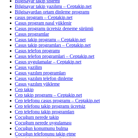
Bilgisayar takip sistemi
Bilgisayar takip yazılımı – Ceptakip.net
Bilgisayardan ortam dinleme programı
casus program – Ceptakip.net
Casus program nasıl yüklenir
Casus programı ücretsiz deneme sürümü
Casus programlar
Casus takip programı – Ceptakip.net
Casus takip programları – Ceptakip.net
Casus telefon programı
Casus telefon programlari – Ceptakip.net
Casus uygulamalar – Ceptakip.net
Casus yazilim
Casus yazılım programları
Casus yazılım telefon dinleme
Casus yazılım yükleme
Cep takip
Cep takip programı – Ceptakip.net
Cep telefonu casus programı – Ceptakip.net
Cep telefonu takip programı ücretsiz
Cep telefonu takip programları
Çocuğum nerede takip
Çocuğum nerede uygulaması
Çocuğun konumunu bulma
Çocuğun telefonunu takip etme