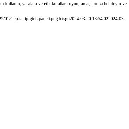
ım kullanın, yasalara ve etik kurallara uyun, amaçlarınızı belirleyin ve
5/01/Cep-takip-giris-paneli.png
letsgo
2024-03-20 13:54:02
2024-03-