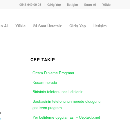
0543 649 09 03
Giriş Yap
İletişim
Satın Al
Yükle
ın Al
Yükle
24 Saat Ücretsiz
Giriş Yap
İletişim
CEP TAKİP
Ortam Dinleme Programı
Kocam nerede
Birisinin telefonu nasıl dinlenir
Baskasinin telefonunun nerede oldugunu
gosteren program
a
Yer belirleme uygulaması – Ceptakip.net
n