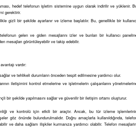
ası, hedef telefonun işletim sistemine uygun olarak indirilir ve yüklenir. B
mi gerektirir.
e gizli bir şekilde ayarlanır ve izleme başlatılır. Bu, genellikle bir kullanıc
lefonun gelen ve giden mesajlarını izler ve bunları bir kullanıcı panelin
en mesajları görüntüleyebilir ve takip edebilir.
avantajı vardır:
sağlar ve tehlikeli durumların önceden tespit edilmesine yardımcı olur.
ının iletişimini kontrol etmelerine ve işletmelerin çalışanlarını yönetmelerin
nçli bir şekilde yapılmasını sağlar ve güvenilir bir iletişim ortamı oluşturur.
nliği ve kontrolü için etkili bir araçtır. Ancak, bu tür izleme işlemlerini
dişeler göz önünde bulundurulmalıdır. Doğru amaçlarla kullanıldığında, telefo
rabilir ve daha sağlam ilişkiler kurmanıza yardımcı olabilir. Telefon mesajlarin