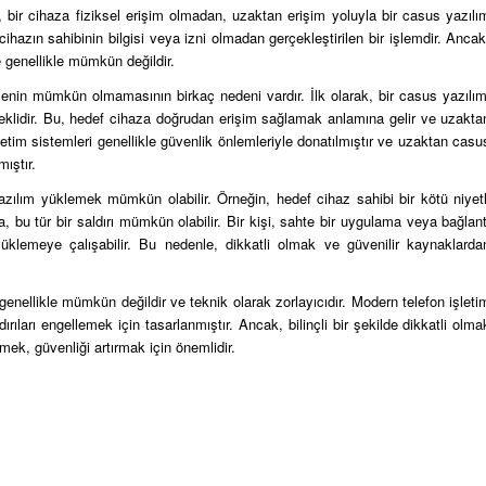
bir cihaza fiziksel erişim olmadan, uzaktan erişim yoluyla bir casus yazılı
ihazın sahibinin bilgisi veya izni olmadan gerçekleştirilen bir işlemdir. Ancak
e genellikle mümkün değildir.
enin mümkün olmamasının birkaç nedeni vardır. İlk olarak, bir casus yazılım
ereklidir. Bu, hedef cihaza doğrudan erişim sağlamak anlamına gelir ve uzakta
letim sistemleri genellikle güvenlik önlemleriyle donatılmıştır ve uzaktan casu
ıştır.
ılım yüklemek mümkün olabilir. Örneğin, hedef cihaz sahibi bir kötü niyetl
a, bu tür bir saldırı mümkün olabilir. Bir kişi, sahte bir uygulama veya bağlant
yüklemeye çalışabilir. Bu nedenle, dikkatli olmak ve güvenilir kaynaklarda
nellikle mümkün değildir ve teknik olarak zorlayıcıdır. Modern telefon işleti
ırıları engellemek için tasarlanmıştır. Ancak, bilinçli bir şekilde dikkatli olma
mek, güvenliği artırmak için önemlidir.