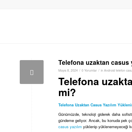
Telefona uzaktan casus y
/
/
Mayıs 8, 2024
0 Yorumlar
in
Android telefon casu
Telefona uzakta
mi?
Telefona Uzaktan Casus Yazılım Yüklenir
Günümüzde, teknoloji giderek daha sofist
gündeme geliyor. Ancak, bu konuda pek çok
casus yazılım
yüklenip yüklenemeyeceği kon