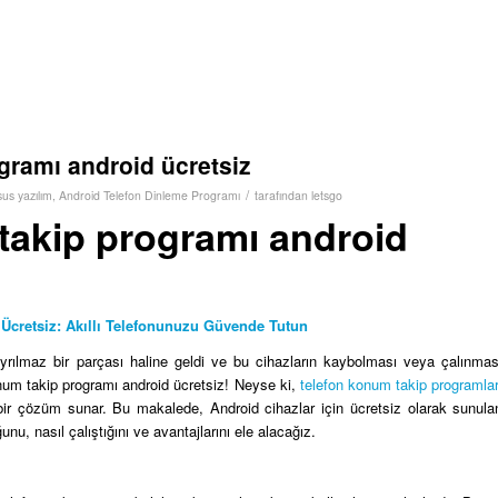
gramı android ücretsiz
/
sus yazılım
,
Android Telefon Dinleme Programı
tarafından
letsgo
takip programı android
Ücretsiz: Akıllı Telefonunuzu Güvende Tutun
ayrılmaz bir parçası haline geldi ve bu cihazların kaybolması veya çalınmas
konum takip programı android ücretsiz! Neyse ki,
telefon konum takip programlar
 bir çözüm sunar. Bu makalede, Android cihazlar için ücretsiz olarak sunula
nu, nasıl çalıştığını ve avantajlarını ele alacağız.