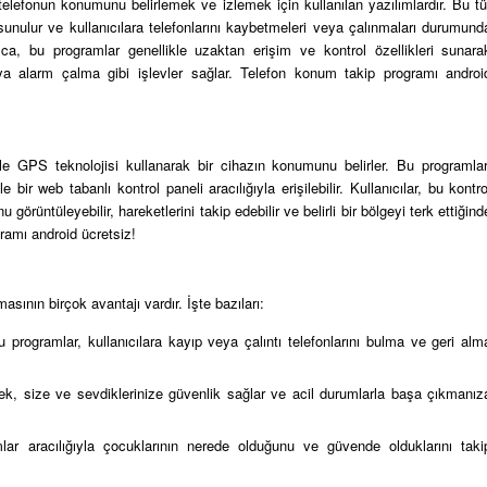
 telefonun konumunu belirlemek ve izlemek için kullanılan yazılımlardır. Bu tü
sunulur ve kullanıcılara telefonlarını kaybetmeleri veya çalınmaları durumund
rıca, bu programlar genellikle uzaktan erişim ve kontrol özellikleri sunara
veya alarm çalma gibi işlevler sağlar. Telefon konum takip programı androi
le GPS teknolojisi kullanarak bir cihazın konumunu belirler. Bu programlar
e bir web tabanlı kontrol paneli aracılığıyla erişilebilir. Kullanıcılar, bu kontro
örüntüleyebilir, hareketlerini takip edebilir ve belirli bir bölgeyi terk ettiğind
gramı android ücretsiz!
sının birçok avantajı vardır. İşte bazıları:
u programlar, kullanıcılara kayıp veya çalıntı telefonlarını bulma ve geri alm
k, size ve sevdiklerinize güvenlik sağlar ve acil durumlarla başa çıkmanız
ar aracılığıyla çocuklarının nerede olduğunu ve güvende olduklarını taki