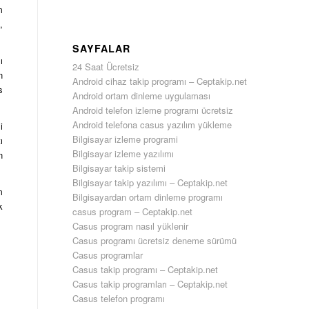
m
,
SAYFALAR
ı
24 Saat Ücretsiz
n
Android cihaz takip programı – Ceptakip.net
s
Android ortam dinleme uygulaması
Android telefon izleme programı ücretsiz
Android telefona casus yazılım yükleme
i
Bilgisayar izleme programi
ı
Bilgisayar izleme yazılımı
n
Bilgisayar takip sistemi
Bilgisayar takip yazılımı – Ceptakip.net
m
Bilgisayardan ortam dinleme programı
k
casus program – Ceptakip.net
Casus program nasıl yüklenir
Casus programı ücretsiz deneme sürümü
Casus programlar
Casus takip programı – Ceptakip.net
Casus takip programları – Ceptakip.net
Casus telefon programı