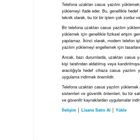
Telefona uzaktan casus yazılım yüklemek, 
yüklemeyi ifade eder. Bu, genellikle hedef c
teknik olarak, bu tür bir işlem çok zordur v
Bir telefona uzaktan casus yazılım yüklem
yüklemek için genellikle fiziksel erişim g
yapılamaz. İkinci olarak, modern telefon iş
yazılım yüklemeyi engellemek için tasarlanm
Ancak, bazı durumlarda, uzaktan casus yaz
kişi tarafından aldatılmış veya kandırılmışs
aracılığıyla hedef cihaza casus yazılım 
uygulama indirmek önemlidir.
Telefona uzaktan casus yazılım yüklemek ge
sistemleri ve güvenlik önlemleri, bu tür sald
ve güvenilir kaynaklardan uygulamalar indir
İletişim
│
Lisans Satın Al
│
Yükle