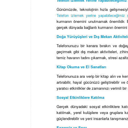
Telefon İzlemek Yerine Yapabileceğimiz
Günümüzde, teknolojinin hızla gelişmesiyle
Telefon izlemek yerine yapabileceğimiz ş
kurmanın önemini unutmamak önemlidir. Bu 
gerçek dünyada bağlantı kurmanın önemini 
Doğa Yürüyüşleri ve Dış Mekan Aktivitel
Telefonunuzu bir kenara bırakın ve doğ
geçirmek gibi dış mekan aktiviteleri, zihin
temiz havanın tadını çıkarmak, stresi azaltab
Kitap Okuma ve El Sanatları
Telefonunuza ara verip bir kitap alın ve ke
artırabilir, hayal gücünüzü geliştirebilir ve
yaratıcı etkinlikler de zamanınızı verimli bi
Sosyal Etkinliklere Katılma
Gerçek dünyadaki sosyal etkinliklere katıl
katılmak, yerel kulüplere veya gruplara kat
güçlendirebilir ve yeni insanlarla tanışmanı
Egzersiz ve Spor