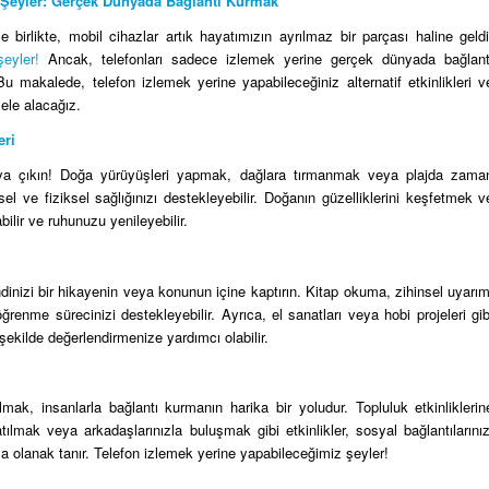
 Şeyler: Gerçek Dünyada Bağlantı Kurmak
 birlikte, mobil cihazlar artık hayatımızın ayrılmaz bir parçası haline geldi
eyler!
Ancak, telefonları sadece izlemek yerine gerçek dünyada bağlant
makalede, telefon izlemek yerine yapabileceğiniz alternatif etkinlikleri v
ele alacağız.
eri
aya çıkın! Doğa yürüyüşleri yapmak, dağlara tırmanmak veya plajda zama
sel ve fiziksel sağlığınızı destekleyebilir. Doğanın güzelliklerini keşfetmek v
ilir ve ruhunuzu yenileyebilir.
ndinizi bir hikayenin veya konunun içine kaptırın. Kitap okuma, zihinsel uyarım
 öğrenme sürecinizi destekleyebilir. Ayrıca, el sanatları veya hobi projeleri gib
r şekilde değerlendirmenize yardımcı olabilir.
mak, insanlarla bağlantı kurmanın harika bir yoludur. Topluluk etkinliklerin
ılmak veya arkadaşlarınızla buluşmak gibi etkinlikler, sosyal bağlantılarınız
za olanak tanır. Telefon izlemek yerine yapabileceğimiz şeyler!