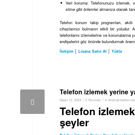
Veri koruma: Telefonunuzu izlemek, ve
silme gibi önlemler almanıza olanak tanı
Telefon konum takip programları, akıll
cihazlarınızı bulmanın etkili bir yoludur. 
telefonlarını izlemelerine ve korumalarına ya
endişelerini göz önünde bulundurmak önemli
İletişim
│
Lisans Satın Al
│
Yükle
Telefon izlemek yerine y
/
/
Nisan 12, 2024
0 Yorumlar
in
Android telefon ca
Telefon izlemek
şeyler