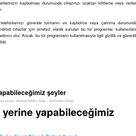
rilerinizin kaybolması durumunda cihazınızı uzaktan kilitleme veya veriler
r.
ı telefonlarınızı güvende tutmanın ve kaybolma veya çalınma durumund
Android cihazlar için ücretsiz olarak sunulan bu tür programlar, kullanıcıları
rdımcı olur. Ancak, bu tür programların kullanılmasıyla ilgili gizlilik ve güvenli
dir.
apabileceğimiz şeyler
/
sus yazılım
,
Android telefon takip
tarafından
letsgo
 yerine yapabileceğimiz