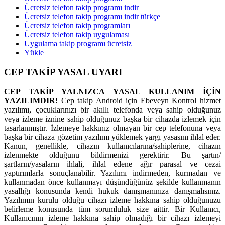
Ücretsiz telefon takip programı indir
Ücretsiz telefon takip programı indir türkçe
Ücretsiz telefon takip programları
Ücretsiz telefon takip uygulaması
Uygulama takip programı ücretsiz
Yükle
CEP TAKİP YASAL UYARI
CEP TAKİP YALNIZCA YASAL KULLANIM İÇİN
YAZILIMDIR!
Cep takip Android için Ebeveyn Kontrol hizmet
yazılımı, çocuklarınızı bir akıllı telefonda veya sahip olduğunuz
veya izleme iznine sahip olduğunuz başka bir cihazda izlemek için
tasarlanmıştır. İzlemeye hakkınız olmayan bir cep telefonuna veya
başka bir cihaza gözetim yazılımı yüklemek yargı yasasını ihlal eder.
Kanun, genellikle, cihazın kullanıcılarına/sahiplerine, cihazın
izlenmekte olduğunu bildirmenizi gerektirir. Bu şartın/
şartların/yasaların ihlali, ihlal edene ağır parasal ve cezai
yaptırımlarla sonuçlanabilir. Yazılımı indirmeden, kurmadan ve
kullanmadan önce kullanmayı düşündüğünüz şekilde kullanmanın
yasallığı konusunda kendi hukuk danışmanınıza danışmalısınız.
Yazılımın kurulu olduğu cihazı izleme hakkına sahip olduğunuzu
belirleme konusunda tüm sorumluluk size aittir. Bir Kullanıcı,
Kullanıcının izleme hakkına sahip olmadığı bir cihazı izlemeyi