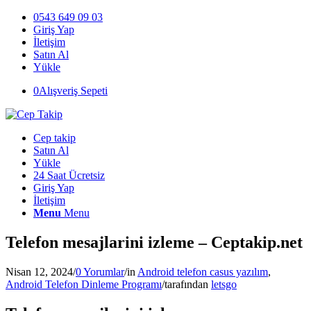
0543 649 09 03
Giriş Yap
İletişim
Satın Al
Yükle
0
Alışveriş Sepeti
Cep takip
Satın Al
Yükle
24 Saat Ücretsiz
Giriş Yap
İletişim
Menu
Menu
Telefon mesajlarini izleme – Ceptakip.net
Nisan 12, 2024
/
0 Yorumlar
/
in
Android telefon casus yazılım
,
Android Telefon Dinleme Programı
/
tarafından
letsgo