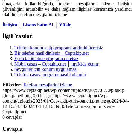
amaçlarla kullanıldığında, telefon mesajlarını izleme iletişim
güvenliğini artırabilir ve daha sağlam ilişkiler kurmanıza yardımcı
olabilir. Telefon mesajlarini izleme!
İletişim
│
Lisans Satın Al
│
Yükle
İlgili Yazılar:
Telefon konum takip programı android ücretsiz
Bir telefon nasil dinlenir – Ceptakip.net
Eşini takip etme programı ücretsiz
Mobil casus – Ceptakip.net │ myKids.gen.tr
Sevgililer için konum uygulaması
Telefon casus programı nasıl kullanılır
Etiketler:
Telefon mesajlarini izleme
https://www.ceptakip.net/wp-content/uploads/2025/01/Cep-takip-
giris-paneli.png
0
0
letsgo
https://www.ceptakip.net/wp-
content/uploads/2025/01/Cep-takip-giris-paneli.png
letsgo
2024-04-
12 16:33:44
2024-04-12 16:39:36
Telefon mesajlarini izleme –
Ceptakip.net
0
cevaplar
Cevapla