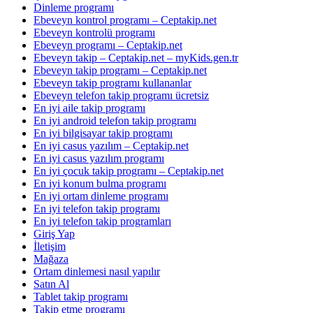
Dinleme programı
Ebeveyn kontrol programı – Ceptakip.net
Ebeveyn kontrolü programı
Ebeveyn programı – Ceptakip.net
Ebeveyn takip – Ceptakip.net – myKids.gen.tr
Ebeveyn takip programı – Ceptakip.net
Ebeveyn takip programı kullananlar
Ebeveyn telefon takip programı ücretsiz
En iyi aile takip programı
En iyi android telefon takip programı
En iyi bilgisayar takip programı
En iyi casus yazılım – Ceptakip.net
En iyi casus yazılım programı
En iyi çocuk takip programı – Ceptakip.net
En iyi konum bulma programı
En iyi ortam dinleme programı
En iyi telefon takip programı
En iyi telefon takip programları
Giriş Yap
İletişim
Mağaza
Ortam dinlemesi nasıl yapılır
Satın Al
Tablet takip programı
Takip etme programı