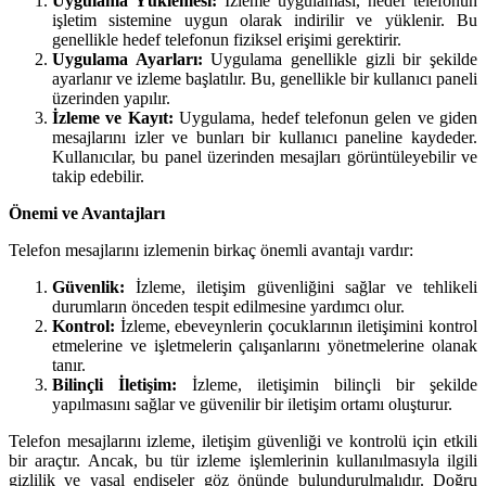
Uygulama Yüklemesi:
İzleme uygulaması, hedef telefonun
işletim sistemine uygun olarak indirilir ve yüklenir. Bu
genellikle hedef telefonun fiziksel erişimi gerektirir.
Uygulama Ayarları:
Uygulama genellikle gizli bir şekilde
ayarlanır ve izleme başlatılır. Bu, genellikle bir kullanıcı paneli
üzerinden yapılır.
İzleme ve Kayıt:
Uygulama, hedef telefonun gelen ve giden
mesajlarını izler ve bunları bir kullanıcı paneline kaydeder.
Kullanıcılar, bu panel üzerinden mesajları görüntüleyebilir ve
takip edebilir.
Önemi ve Avantajları
Telefon mesajlarını izlemenin birkaç önemli avantajı vardır:
Güvenlik:
İzleme, iletişim güvenliğini sağlar ve tehlikeli
durumların önceden tespit edilmesine yardımcı olur.
Kontrol:
İzleme, ebeveynlerin çocuklarının iletişimini kontrol
etmelerine ve işletmelerin çalışanlarını yönetmelerine olanak
tanır.
Bilinçli İletişim:
İzleme, iletişimin bilinçli bir şekilde
yapılmasını sağlar ve güvenilir bir iletişim ortamı oluşturur.
Telefon mesajlarını izleme, iletişim güvenliği ve kontrolü için etkili
bir araçtır. Ancak, bu tür izleme işlemlerinin kullanılmasıyla ilgili
gizlilik ve yasal endişeler göz önünde bulundurulmalıdır. Doğru