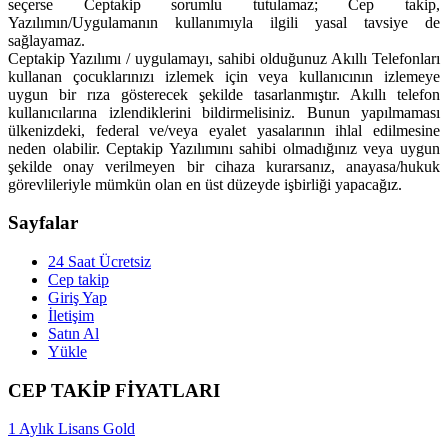
seçerse Ceptakip sorumlu tutulamaz; Cep takip,
Yazılımın/Uygulamanın kullanımıyla ilgili yasal tavsiye de
sağlayamaz.
Ceptakip Yazılımı / uygulamayı, sahibi olduğunuz Akıllı Telefonları
kullanan çocuklarınızı izlemek için veya kullanıcının izlemeye
uygun bir rıza gösterecek şekilde tasarlanmıştır. Akıllı telefon
kullanıcılarına izlendiklerini bildirmelisiniz. Bunun yapılmaması
ülkenizdeki, federal ve/veya eyalet yasalarının ihlal edilmesine
neden olabilir. Ceptakip Yazılımını sahibi olmadığınız veya uygun
şekilde onay verilmeyen bir cihaza kurarsanız, anayasa/hukuk
görevlileriyle mümkün olan en üst düzeyde işbirliği yapacağız.
Sayfalar
24 Saat Ücretsiz
Cep takip
Giriş Yap
İletişim
Satın Al
Yükle
CEP TAKİP FİYATLARI
1 Aylık Lisans Gold