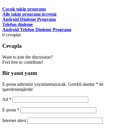
Çocuk takip programı
Aile takip programı ücretsiz
Android Dinleme Programı
Telefon dinleme
Android Telefon Dinleme Programı
0
cevaplar
Cevapla
Want to join the discussion?
Feel free to contribute!
Bir yanıt yazın
E-posta adresiniz yayınlanmayacak.
Gerekli alanlar
*
ile
işaretlenmişlerdir
Ad
*
E-posta
*
İnternet sitesi