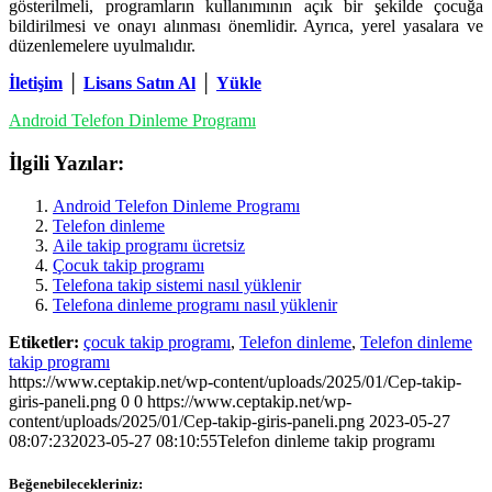
gösterilmeli, programların kullanımının açık bir şekilde çocuğa
bildirilmesi ve onayı alınması önemlidir. Ayrıca, yerel yasalara ve
düzenlemelere uyulmalıdır.
İletişim
│
Lisans Satın Al
│
Yükle
Android Telefon Dinleme Programı
İlgili Yazılar:
Android Telefon Dinleme Programı
Telefon dinleme
Aile takip programı ücretsiz
Çocuk takip programı
Telefona takip sistemi nasıl yüklenir
Telefona dinleme programı nasıl yüklenir
Etiketler:
çocuk takip programı
,
Telefon dinleme
,
Telefon dinleme
takip programı
https://www.ceptakip.net/wp-content/uploads/2025/01/Cep-takip-
giris-paneli.png
0
0
https://www.ceptakip.net/wp-
content/uploads/2025/01/Cep-takip-giris-paneli.png
2023-05-27
08:07:23
2023-05-27 08:10:55
Telefon dinleme takip programı
Beğenebilecekleriniz: