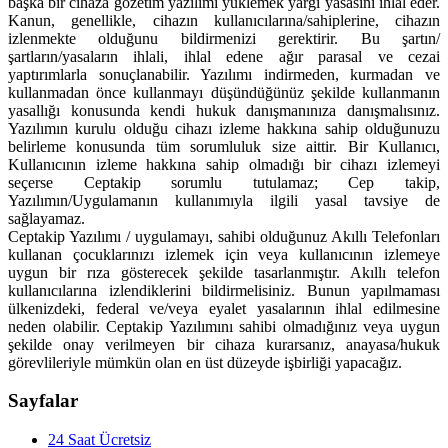
başka bir cihaza gözetim yazılımı yüklemek yargı yasasını ihlal eder.
Kanun, genellikle, cihazın kullanıcılarına/sahiplerine, cihazın
izlenmekte olduğunu bildirmenizi gerektirir. Bu şartın/
şartların/yasaların ihlali, ihlal edene ağır parasal ve cezai
yaptırımlarla sonuçlanabilir. Yazılımı indirmeden, kurmadan ve
kullanmadan önce kullanmayı düşündüğünüz şekilde kullanmanın
yasallığı konusunda kendi hukuk danışmanınıza danışmalısınız.
Yazılımın kurulu olduğu cihazı izleme hakkına sahip olduğunuzu
belirleme konusunda tüm sorumluluk size aittir. Bir Kullanıcı,
Kullanıcının izleme hakkına sahip olmadığı bir cihazı izlemeyi
seçerse Ceptakip sorumlu tutulamaz; Cep takip,
Yazılımın/Uygulamanın kullanımıyla ilgili yasal tavsiye de
sağlayamaz.
Ceptakip Yazılımı / uygulamayı, sahibi olduğunuz Akıllı Telefonları
kullanan çocuklarınızı izlemek için veya kullanıcının izlemeye
uygun bir rıza gösterecek şekilde tasarlanmıştır. Akıllı telefon
kullanıcılarına izlendiklerini bildirmelisiniz. Bunun yapılmaması
ülkenizdeki, federal ve/veya eyalet yasalarının ihlal edilmesine
neden olabilir. Ceptakip Yazılımını sahibi olmadığınız veya uygun
şekilde onay verilmeyen bir cihaza kurarsanız, anayasa/hukuk
görevlileriyle mümkün olan en üst düzeyde işbirliği yapacağız.
Sayfalar
24 Saat Ücretsiz