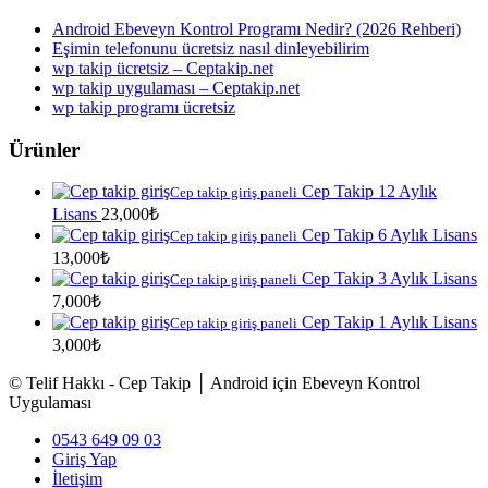
Android Ebeveyn Kontrol Programı Nedir? (2026 Rehberi)
Eşimin telefonunu ücretsiz nasıl dinleyebilirim
wp takip ücretsiz – Ceptakip.net
wp takip uygulaması – Ceptakip.net
wp takip programı ücretsiz
Ürünler
Cep Takip 12 Aylık
Cep takip giriş paneli
Lisans
23,000
₺
Cep Takip 6 Aylık Lisans
Cep takip giriş paneli
13,000
₺
Cep Takip 3 Aylık Lisans
Cep takip giriş paneli
7,000
₺
Cep Takip 1 Aylık Lisans
Cep takip giriş paneli
3,000
₺
© Telif Hakkı - Cep Takip │ Android için Ebeveyn Kontrol
Uygulaması
0543 649 09 03
Giriş Yap
İletişim