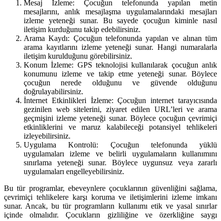
Mesaj İzleme: Çocuğun telefonunda yapılan metin
mesajlarını, anlık mesajlaşma uygulamalarındaki mesajları
izleme yeteneği sunar. Bu sayede çocuğun kiminle nasıl
iletişim kurduğunu takip edebilirsiniz.
Arama Kaydı: Çocuğun telefonunda yapılan ve alınan tüm
arama kayıtlarını izleme yeteneği sunar. Hangi numaralarla
iletişim kurulduğunu görebilirsiniz.
Konum İzleme: GPS teknolojisi kullanılarak çocuğun anlık
konumunu izleme ve takip etme yeteneği sunar. Böylece
çocuğun nerede olduğunu ve güvende olduğunu
doğrulayabilirsiniz.
İnternet Etkinlikleri İzleme: Çocuğun internet tarayıcısında
gezinilen web sitelerini, ziyaret edilen URL’leri ve arama
geçmişini izleme yeteneği sunar. Böylece çocuğun çevrimiçi
etkinliklerini ve maruz kalabileceği potansiyel tehlikeleri
izleyebilirsiniz.
Uygulama Kontrolü: Çocuğun telefonunda yüklü
uygulamaları izleme ve belirli uygulamaların kullanımını
sınırlama yeteneği sunar. Böylece uygunsuz veya zararlı
uygulamaları engelleyebilirsiniz.
Bu tür programlar, ebeveynlere çocuklarının güvenliğini sağlama,
çevrimiçi tehlikelere karşı koruma ve iletişimlerini izleme imkanı
sunar. Ancak, bu tür programların kullanımı etik ve yasal sınırlar
içinde olmalıdır. Çocukların gizliliğine ve özerkliğine saygı