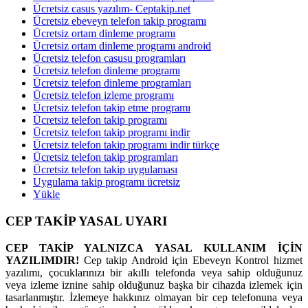
Ücretsiz casus yazılım- Ceptakip.net
Ücretsiz ebeveyn telefon takip programı
Ücretsiz ortam dinleme programı
Ücretsiz ortam dinleme programı android
Ücretsiz telefon casusu programları
Ücretsiz telefon dinleme programı
Ücretsiz telefon dinleme programları
Ücretsiz telefon izleme programı
Ücretsiz telefon takip etme programı
Ücretsiz telefon takip programı
Ücretsiz telefon takip programı indir
Ücretsiz telefon takip programı indir türkçe
Ücretsiz telefon takip programları
Ücretsiz telefon takip uygulaması
Uygulama takip programı ücretsiz
Yükle
CEP TAKİP YASAL UYARI
CEP TAKİP YALNIZCA YASAL KULLANIM İÇİN
YAZILIMDIR!
Cep takip Android için Ebeveyn Kontrol hizmet
yazılımı, çocuklarınızı bir akıllı telefonda veya sahip olduğunuz
veya izleme iznine sahip olduğunuz başka bir cihazda izlemek için
tasarlanmıştır. İzlemeye hakkınız olmayan bir cep telefonuna veya