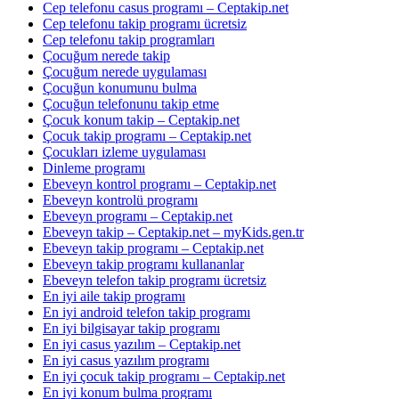
Cep telefonu casus programı – Ceptakip.net
Cep telefonu takip programı ücretsiz
Cep telefonu takip programları
Çocuğum nerede takip
Çocuğum nerede uygulaması
Çocuğun konumunu bulma
Çocuğun telefonunu takip etme
Çocuk konum takip – Ceptakip.net
Çocuk takip programı – Ceptakip.net
Çocukları izleme uygulaması
Dinleme programı
Ebeveyn kontrol programı – Ceptakip.net
Ebeveyn kontrolü programı
Ebeveyn programı – Ceptakip.net
Ebeveyn takip – Ceptakip.net – myKids.gen.tr
Ebeveyn takip programı – Ceptakip.net
Ebeveyn takip programı kullananlar
Ebeveyn telefon takip programı ücretsiz
En iyi aile takip programı
En iyi android telefon takip programı
En iyi bilgisayar takip programı
En iyi casus yazılım – Ceptakip.net
En iyi casus yazılım programı
En iyi çocuk takip programı – Ceptakip.net
En iyi konum bulma programı