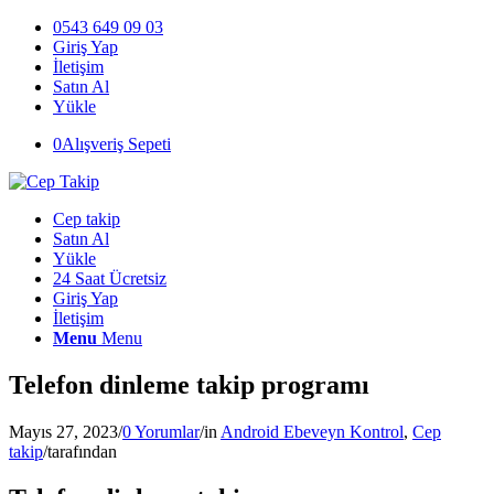
0543 649 09 03
Giriş Yap
İletişim
Satın Al
Yükle
0
Alışveriş Sepeti
Cep takip
Satın Al
Yükle
24 Saat Ücretsiz
Giriş Yap
İletişim
Menu
Menu
Telefon dinleme takip programı
Mayıs 27, 2023
/
0 Yorumlar
/
in
Android Ebeveyn Kontrol
,
Cep
takip
/
tarafından