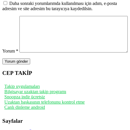
Daha sonraki yorumlarımda kullanılması için adım, e-posta
adresim ve site adresim bu tarayıcıya kaydedilsin.
Yorum
*
CEP TAKİP
Takip uygulamaları
Bilgisayar uzaktan takip programı
Snoopza indir ücretsiz
Uzaktan başkasının telefonunu kontrol etme
Canlı dinleme android
Sayfalar