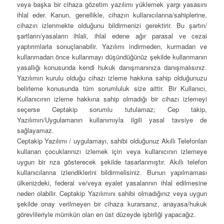
veya başka bir cihaza gözetim yazılımı yüklemek yargı yasasını
ihlal eder. Kanun, genellikle, cihazın kullanıcılarına/sahiplerine,
cihazın izlenmekte olduğunu bildirmenizi gerektirir. Bu şartın/
şartların/yasaların ihlali, ihlal edene ağır parasal ve cezai
yaptırımlarla sonuçlanabilir. Yazılımı indirmeden, kurmadan ve
kullanmadan önce kullanmayı düşündüğünüz şekilde kullanmanın
yasallığı konusunda kendi hukuk danışmanınıza danışmalısınız.
Yazılımın kurulu olduğu cihazı izleme hakkına sahip olduğunuzu
belirleme konusunda tüm sorumluluk size aittir. Bir Kullanıcı,
Kullanıcının izleme hakkına sahip olmadığı bir cihazı izlemeyi
seçerse Ceptakip sorumlu tutulamaz; Cep takip,
Yazılımın/Uygulamanın kullanımıyla ilgili yasal tavsiye de
sağlayamaz.
Ceptakip Yazılımı / uygulamayı, sahibi olduğunuz Akıllı Telefonları
kullanan çocuklarınızı izlemek için veya kullanıcının izlemeye
uygun bir rıza gösterecek şekilde tasarlanmıştır. Akıllı telefon
kullanıcılarına izlendiklerini bildirmelisiniz. Bunun yapılmaması
ülkenizdeki, federal ve/veya eyalet yasalarının ihlal edilmesine
neden olabilir. Ceptakip Yazılımını sahibi olmadığınız veya uygun
şekilde onay verilmeyen bir cihaza kurarsanız, anayasa/hukuk
görevlileriyle mümkün olan en üst düzeyde işbirliği yapacağız.