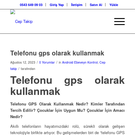
0543 649 09 03
Giriş Yap
İletişim
Satın Al
Yükle
Telefonu gps olarak kullanmak
/
/
Ağustos 12, 2023
0 Yorumlar
in
Android Ebeveyn Kontrol
,
Cep
/
takip
tarafından
Telefonu gps olarak
kullanmak
Telefonu GPS Olarak Kullanmak Nedir? Kimler Tarafından
Tercih Edilir? Çocuklar İçin Uygun Mu? Çocuklar İçin Amacı
Nedir?
Akıllı telefonların hayatımızdaki rolü, sürekli olarak gelişen
teknolojiyle birlikte artıyor. Bu gelişmelerden biri de “telefonu GPS