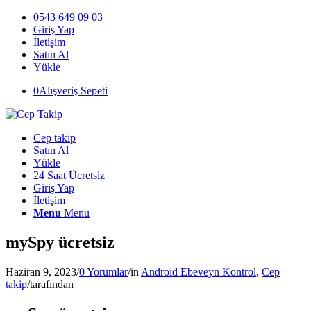
0543 649 09 03
Giriş Yap
İletişim
Satın Al
Yükle
0
Alışveriş Sepeti
Cep takip
Satın Al
Yükle
24 Saat Ücretsiz
Giriş Yap
İletişim
Menu
Menu
mySpy ücretsiz
Haziran 9, 2023
/
0 Yorumlar
/
in
Android Ebeveyn Kontrol
,
Cep
takip
/
tarafından