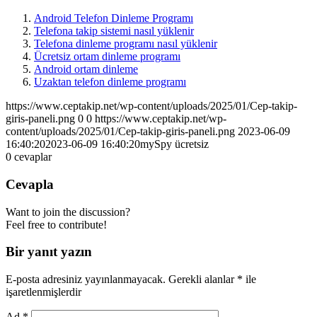
Android Telefon Dinleme Programı
Telefona takip sistemi nasıl yüklenir
Telefona dinleme programı nasıl yüklenir
Ücretsiz ortam dinleme programı
Android ortam dinleme
Uzaktan telefon dinleme programı
https://www.ceptakip.net/wp-content/uploads/2025/01/Cep-takip-
giris-paneli.png
0
0
https://www.ceptakip.net/wp-
content/uploads/2025/01/Cep-takip-giris-paneli.png
2023-06-09
16:40:20
2023-06-09 16:40:20
mySpy ücretsiz
0
cevaplar
Cevapla
Want to join the discussion?
Feel free to contribute!
Bir yanıt yazın
E-posta adresiniz yayınlanmayacak.
Gerekli alanlar
*
ile
işaretlenmişlerdir
Ad
*