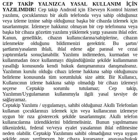
CEP TAKİP YALNIZCA YASAL KULLANIM İÇİN
YAZILIMDIR!
Cep takip Android için Ebeveyn Kontrol hizmet
yazılımı, çocuklarınızı bir akıllı telefonda veya sahip olduğunuz
veya izleme iznine sahip olduğunuz başka bir cihazda izlemek için
tasarlanmıştır. İzlemeye hakkınız olmayan bir cep telefonuna veya
başka bir cihaza gözetim yazılımı yüklemek yargı yasasını ihlal eder.
Kanun, genellikle, cihazın kullanıcılarına/sahiplerine, cihazın
izlenmekte olduğunu bildirmenizi gerektirir. Bu şartın/
şartların/yasaların ihlali, ihlal edene ağır parasal ve cezai
yaptırımlarla sonuçlanabilir. Yazılımı indirmeden, kurmadan ve
kullanmadan önce kullanmayı düşündüğünüz şekilde kullanmanın
yasallığı konusunda kendi hukuk danışmanınıza danışmalısınız.
Yazılımın kurulu olduğu cihazı izleme hakkına sahip olduğunuzu
belirleme konusunda tüm sorumluluk size aittir. Bir Kullanıcı,
Kullanıcının izleme hakkına sahip olmadığı bir cihazı izlemeyi
seçerse Ceptakip sorumlu tutulamaz; Cep takip,
Yazılımın/Uygulamanın kullanımıyla ilgili yasal tavsiye de
sağlayamaz.
Ceptakip Yazılımı / uygulamayı, sahibi olduğunuz Akıllı Telefonları
kullanan çocuklarınızı izlemek için veya kullanıcının izlemeye
uygun bir rıza gösterecek şekilde tasarlanmıştır. Akıllı telefon
kullanıcılarına izlendiklerini bildirmelisiniz. Bunun yapılmaması
ülkenizdeki, federal ve/veya eyalet yasalarının ihlal edilmesine
neden olabilir. Ceptakip Yazılımını sahibi olmadığınız veya uygun
şekilde onay verilmeyen bir cihaza kurarsanız, anayasa/hukuk