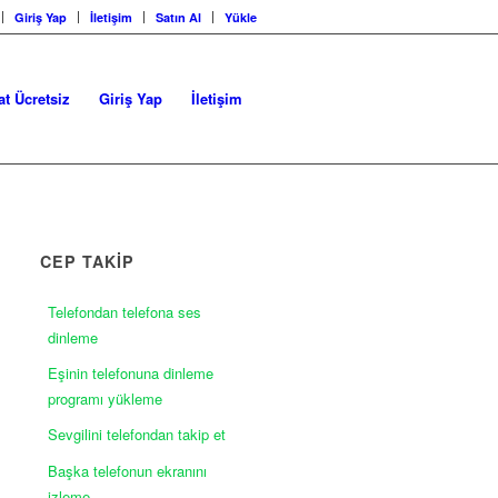
Giriş Yap
İletişim
Satın Al
Yükle
at Ücretsiz
Giriş Yap
İletişim
CEP TAKİP
Telefondan telefona ses
dinleme
Eşinin telefonuna dinleme
programı yükleme
Sevgilini telefondan takip et
Başka telefonun ekranını
izleme