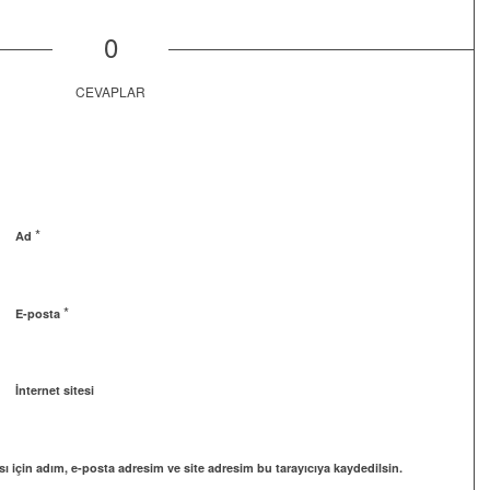
0
CEVAPLAR
*
Ad
*
E-posta
İnternet sitesi
 için adım, e-posta adresim ve site adresim bu tarayıcıya kaydedilsin.