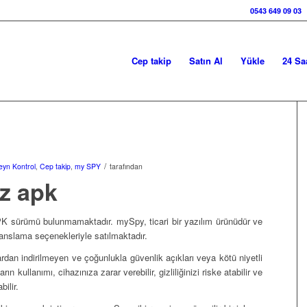
0543 649 09 03
Cep takip
Satın Al
Yükle
24 Sa
/
eyn Kontrol
,
Cep takip
,
my SPY
tarafından
z apk
PK sürümü bulunmamaktadır. mySpy, ticari bir yazılım ürünüdür ve
sanslama seçenekleriyle satılmaktadır.
dan indirilmeyen ve çoğunlukla güvenlik açıkları veya kötü niyetli
ın kullanımı, cihazınıza zarar verebilir, gizliliğinizi riske atabilir ve
bilir.