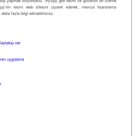
akip yapmak istiyorsanız, mySpy gibi resmi ve güvenilir bir izleme
ySpy’nin resmi web sitesini ziyaret ederek, mevcut lisanslama
daha fazla bilgi edinebilirsiniz.
eptakip.net
eren uygulama
r