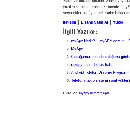
Yasal ve etik bir şekilde izleme veya t
yazılımını satın almanız önerilir. m
seçenekleri ve fiyatlandırmalar hakkında 
İletişim
│
Lisans Satın Al
│
Yükle
İlgili Yazılar:
mySpy Nedir? – mySPY.com.tr – C
MySpy
Çocuğumun nerede olduğunu göst
myspy canlı destek hattı
Android Telefon Dinleme Programı
Telefona takip sistemi nasıl yükleni
Etiketler:
myspy ücretsiz apk